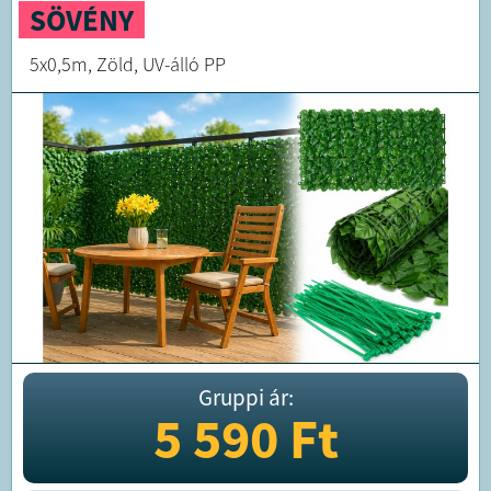
SÖVÉNY
5x0,5m, Zöld, UV-álló PP
Gruppi ár:
5 590
Ft