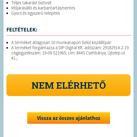
Teljes takarást biztosít
Időjárásálló és karbantartásmentes
Gyors és egyszerű telepítés
FELTÉTELEK:
A terméket átlagosan 10 munkanapon belül kiszállítjuk!
A terméket forgalmazza a DIP Digital Kft. adószám: 29182914-2-19
cégjegyzékszám: 19-09-521965; cím: 8445 Csehbánya, Újtelep út
41.;
NEM ELÉRHETŐ
Vissza az összes ajánlathoz