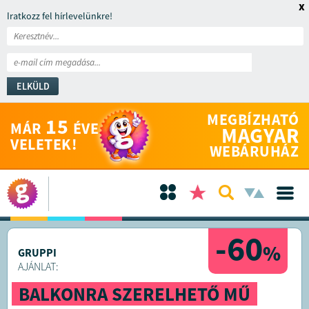
x
Iratkozz fel hírlevelünkre!
ELKÜLD
MEGBÍZHATÓ
15
MÁR
ÉVE
MAGYAR
VELETEK!
WEBÁRUHÁZ
-60
%
GRUPPI
AJÁNLAT:
BALKONRA SZERELHETŐ MŰ