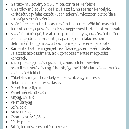
Gardlov mű sövény 5 x 0,5 m balkonra és kerítésre
A Gardlov mű sövény ideális választás, ha szeretné erkélyét,
kerítését vagy falát esztétikusan takarni, miközben biztosítja a
szükséges privát szférát.
A sűrű, természetes hatású levélzet kellemes, zöld környezetet
teremt, amely egész évben friss megjelenést biztosít otthonának.
A kiváló minőségű, UV-álló polipropilén anyagnak köszönhetően
ellenáll az időjárás viszontagságainak, nem fakul és nem
deformálódik, így hosszú távon is megőrzi eredeti állapotát.
Karbantartást nem igényel, tisztítása egyszerű, ezért ideális
választás azok számára, akik gondozásmentes megoldást
keresnek.
A telepítése gyors és egyszerű, a panelek könnyedén
összeilleszthetők és rögzíthetők, így rövid idő alatt kialakítható a
kívánt zöld felület.
Tökéletes megoldás erkélyek, teraszok vagy kerítések
dekorálására és árnyékolására.
Méret: 5 m x 0,5 m
Panel méret: 50 x 50 cm
Anyag: UV-álló
PP műanyag
Szín: zöld
Súly: 1,05 kg
Csomag súly: 1,35 kg
10 db panel
Sűrű, természetes hatású levélzet