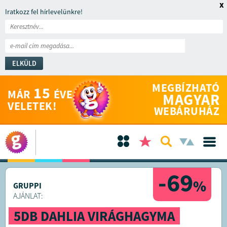
x
Iratkozz fel hírlevelünkre!
ELKÜLD
MEGBÍZHATÓ
15
MÁR
ÉVE
MAGYAR
VELETEK!
WEBÁRUHÁZ
-69
%
GRUPPI
AJÁNLAT:
5DB DAHLIA VIRÁGHAGYMA