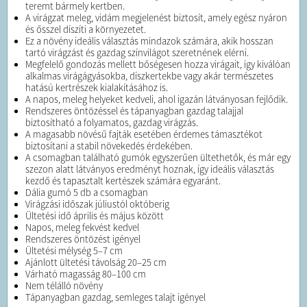
teremt bármely kertben.
A virágzat meleg, vidám megjelenést biztosít, amely egész nyáron
és ősszel díszíti a környezetet.
Ez a növény ideális választás mindazok számára, akik hosszan
tartó virágzást és gazdag színvilágot szeretnének elérni.
Megfelelő gondozás mellett bőségesen hozza virágait, így kiválóan
alkalmas virágágyásokba, díszkertekbe vagy akár természetes
hatású kertrészek kialakításához is.
A napos, meleg helyeket kedveli, ahol igazán látványosan fejlődik.
Rendszeres öntözéssel és tápanyagban gazdag talajjal
biztosítható a folyamatos, gazdag virágzás.
A magasabb növésű fajták esetében érdemes támasztékot
biztosítani a stabil növekedés érdekében.
A csomagban található gumók egyszerűen ültethetők, és már egy
szezon alatt látványos eredményt hoznak, így ideális választás
kezdő és tapasztalt kertészek számára egyaránt.
Dália gumó 5 db a csomagban
Virágzási időszak júliustól októberig
Ültetési idő április és május között
Napos, meleg fekvést kedvel
Rendszeres öntözést igényel
Ültetési mélység 5–7 cm
Ajánlott ültetési távolság 20–25 cm
Várható magasság 80–100 cm
Nem télálló növény
Tápanyagban gazdag, semleges talajt igényel