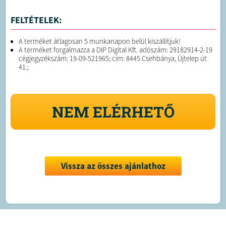
FELTÉTELEK:
A terméket átlagosan 5 munkanapon belül kiszállítjuk!
A terméket forgalmazza a DIP Digital Kft. adószám: 29182914-2-19
cégjegyzékszám: 19-09-521965; cím: 8445 Csehbánya, Újtelep út
41.;
NEM ELÉRHETŐ
Vissza az összes ajánlathoz