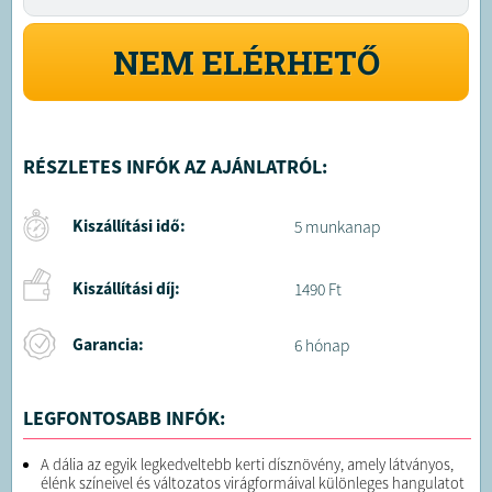
NEM ELÉRHETŐ
RÉSZLETES INFÓK AZ AJÁNLATRÓL:
Kiszállítási idő:
5 munkanap
Kiszállítási díj:
1490 Ft
Garancia:
6 hónap
LEGFONTOSABB INFÓK:
A dália az egyik legkedveltebb kerti dísznövény, amely látványos,
élénk színeivel és változatos virágformáival különleges hangulatot