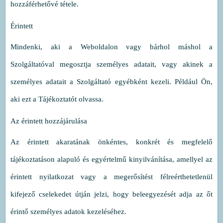
hozzáférhetővé tétele.
Érintett
Mindenki, aki a Weboldalon vagy bárhol máshol a
Szolgáltatóval megosztja személyes adatait, vagy akinek a
személyes adatait a Szolgáltató egyébként kezeli. Például Ön,
aki ezt a Tájékoztatót olvassa.
Az érintett hozzájárulása
Az érintett akaratának önkéntes, konkrét és megfelelő
tájékoztatáson alapuló és egyértelmű kinyilvánítása, amellyel az
érintett nyilatkozat vagy a megerősítést félreérthetetlenül
kifejező cselekedet útján jelzi, hogy beleegyezését adja az őt
érintő személyes adatok kezeléséhez.