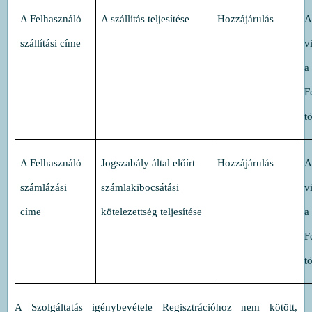
A Felhasználó
A szállítás teljesítése
Hozzájárulás
A
szállítási címe
v
a
F
t
A Felhasználó
Jogszabály által előírt
Hozzájárulás
A
számlázási
számlakibocsátási
v
címe
kötelezettség teljesítése
a
F
t
A Szolgáltatás igénybevétele Regisztrációhoz nem kötött,