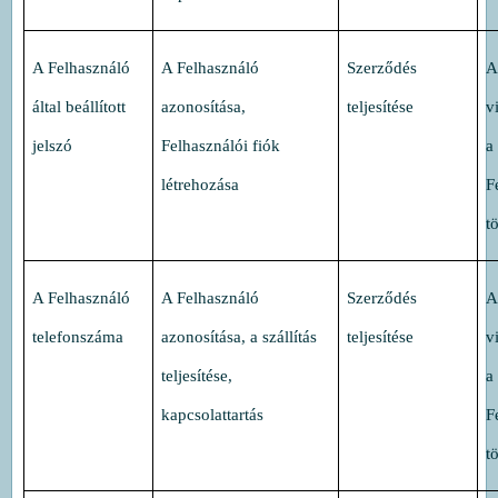
A Felhasználó
A Felhasználó
Szerződés
A
által beállított
azonosítása,
teljesítése
v
jelszó
Felhasználói fiók
a
létrehozása
F
t
A Felhasználó
A Felhasználó
Szerződés
A
telefonszáma
azonosítása, a szállítás
teljesítése
v
teljesítése,
a
kapcsolattartás
F
t