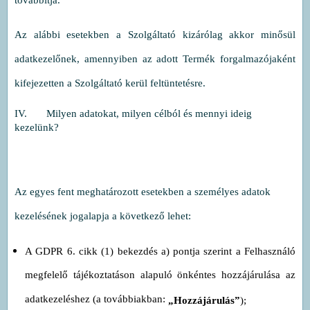
Az alábbi esetekben a Szolgáltató kizárólag akkor minősül
adatkezelőnek, amennyiben az adott Termék forgalmazójaként
kifejezetten a Szolgáltató kerül feltüntetésre.
IV. Milyen adatokat, milyen célból és mennyi ideig
kezelünk?
Az egyes fent meghatározott esetekben a személyes adatok
kezelésének jogalapja a következő lehet:
A GDPR 6. cikk (1) bekezdés a) pontja szerint a Felhasználó
megfelelő tájékoztatáson alapuló önkéntes hozzájárulása az
adatkezeléshez (a továbbiakban:
„Hozzájárulás”
);