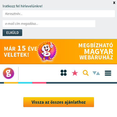
x
Iratkozz fel hírlevelünkre!
ELKÜLD
MEGBÍZHATÓ
15
MÁR
ÉVE
MAGYAR
VELETEK!
WEBÁRUHÁZ
Vissza az összes ajánlathoz