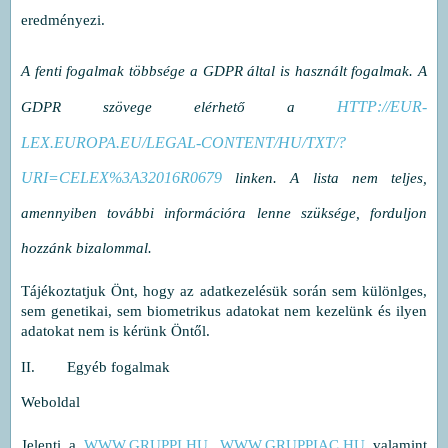
eredményezi.
A fenti fogalmak többsége a GDPR által is használt fogalmak. A
HTTP://EUR-
GDPR szövege elérhető a
LEX.EUROPA.EU/LEGAL-CONTENT/HU/TXT/?
URI=CELEX%3A32016R0679
linken. A lista nem teljes,
amennyiben további információra lenne szüksége, forduljon
hozzánk bizalommal.
Tájékoztatjuk Önt, hogy az adatkezelésük során sem különlges,
sem genetikai, sem biometrikus adatokat nem kezelünk és ilyen
adatokat nem is kérünk Öntől.
II. Egyéb fogalmak
Weboldal
Jelenti a
WWW.GRUPPI.HU
,
WWW.GRUPPIAC.HU
valamint