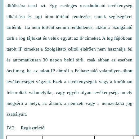
tiltólistára teszi azt. Egy esetleges rosszindulatú tevékenység
elhárítása és jogi úton történő rendezése ennek segítségével
történik. Ha nem történt semmi rendellenes, akkor a Szolgálató
törli a log fájlokat és velük együtt az IP címeket. A log fájlokban
tárolt IP címeket a Szolgáltató céltól eltérően nem használja fel
és automatikusan 30 napon belül törli, csak abban az esetben
őrzi meg, ha az adott IP címről a Felhasználó valamilyen tiltott
tevékenységet végzett. Ezek a tevékenységek vagy a korábban
felsoroltak valamelyike, vagy egyéb olyan tevékenység, amely
megsérti a helyi, az állami, a nemzeti vagy a nemzetközi jog
szabályait.
IV.2. Regisztráció