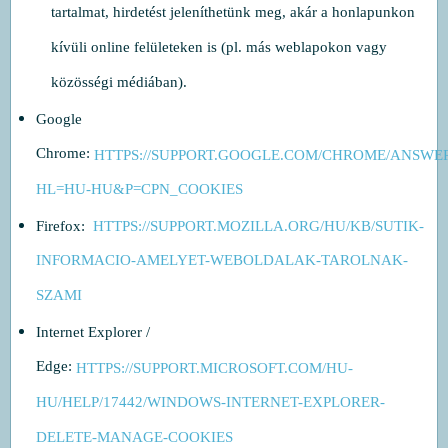
tartalmat, hirdetést jeleníthetünk meg, akár a honlapunkon
kívüli online felületeken is (pl. más weblapokon vagy
közösségi médiában).
Google
Chrome:
HTTPS://SUPPORT.GOOGLE.COM/CHROME/ANSWER
HL=HU-HU&P=CPN_COOKIES
Firefox:
HTTPS://SUPPORT.MOZILLA.ORG/HU/KB/SUTIK-
INFORMACIO-AMELYET-WEBOLDALAK-TAROLNAK-
SZAMI
Internet Explorer /
Edge:
HTTPS://SUPPORT.MICROSOFT.COM/HU-
HU/HELP/17442/WINDOWS-INTERNET-EXPLORER-
DELETE-MANAGE-COOKIES