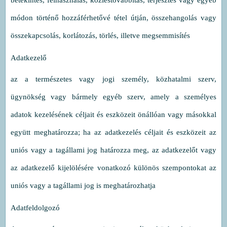
betekintés, felhasználás, közléstovábbítás, terjesztés vagy egyéb
módon történő hozzáférhetővé tétel útján, összehangolás vagy
összekapcsolás, korlátozás, törlés, illetve megsemmisítés
Adatkezelő
az a természetes vagy jogi személy, közhatalmi szerv,
ügynökség vagy bármely egyéb szerv, amely a személyes
adatok kezelésének céljait és eszközeit önállóan vagy másokkal
együtt meghatározza; ha az adatkezelés céljait és eszközeit az
uniós vagy a tagállami jog határozza meg, az adatkezelőt vagy
az adatkezelő kijelölésére vonatkozó különös szempontokat az
uniós vagy a tagállami jog is meghatározhatja
Adatfeldolgozó