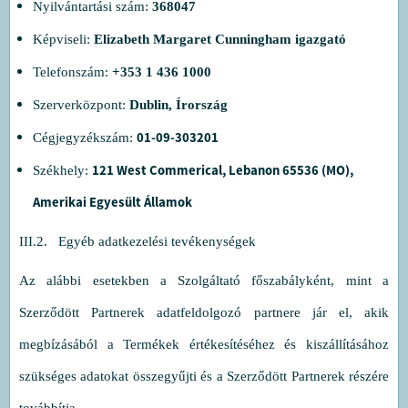
Nyilvántartási szám:
368047
Képviseli:
Elizabeth Margaret Cunningham igazgató
Telefonszám:
+353 1 436 1000
Szerverközpont:
Dublin, Írország
01-09-303201
Cégjegyzékszám:
121 West Commerical, Lebanon 65536 (MO),
Székhely:
Amerikai Egyesült Államok
III.2. Egyéb adatkezelési tevékenységek
Az alábbi esetekben a Szolgáltató főszabályként, mint a
Szerződött Partnerek adatfeldolgozó partnere jár el, akik
megbízásából a Termékek értékesítéséhez és kiszállításához
szükséges adatokat összegyűjti és a Szerződött Partnerek részére
továbbítja.