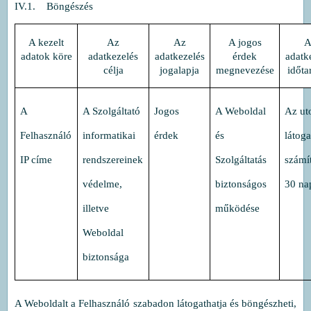
IV.1. Böngészés
A kezelt
Az
Az
A jogos
A
adatok köre
adatkezelés
adatkezelés
érdek
adatk
célja
jogalapja
megnevezése
időta
A
A Szolgáltató
Jogos
A Weboldal
Az ut
Felhasználó
informatikai
érdek
és
látoga
IP címe
rendszereinek
Szolgáltatás
számít
védelme,
biztonságos
30 na
illetve
működése
Weboldal
biztonsága
A Weboldalt a Felhasználó szabadon látogathatja és böngészheti,