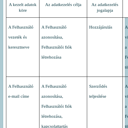
A kezelt adatok
Az adatkezelés célja
Az adatkezelés
köre
jogalapja
A Felhasználó
A Felhasználó
Hozzájárulás
A
vezeték és
azonosítása,
v
keresztneve
Felhasználói fiók
a
létrehozása
F
t
A Felhasználó
A Felhasználó
Szerződés
A
e-mail címe
azonosítása,
teljesítése
v
Felhasználói fiók
a
létrehozása,
F
kapcsolattartás
t