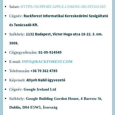
Safari:
HTTPS://SUPPORT.APPLE.COM/HU-HU/HT201265
Rackforest Informatikai Kereskedelmi Szolgáltató
Cégnév:
és Tanácsadó Kft.
1132 Budapest, Victor Hugo utca 18-22. 3. em.
Székhely:
3008.
01-09-914549
Cégjegyzékszám:
E-mail:
INFO@RACKFOREST.COM
+36 70 362 4785
Telefonszám
Atiyeh Nabil ügyvezető
Képviseli:
Cégnév:
Google Ireland Ltd
Székhely:
Google Building Gordon House, 4 Barrow St,
Dublin, D04 E5W5, Írország