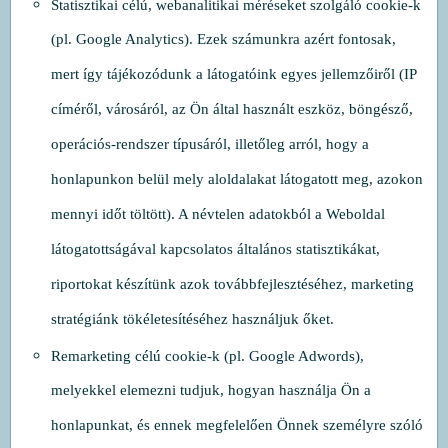
Statisztikai célú, webanalitikai méréseket szolgáló cookie-k
(pl. Google Analytics). Ezek számunkra azért fontosak,
mert így tájékozódunk a látogatóink egyes jellemzőiről (IP
címéről, városáról, az Ön által használt eszköz, böngésző,
operációs-rendszer típusáról, illetőleg arról, hogy a
honlapunkon belül mely aloldalakat látogatott meg, azokon
mennyi időt töltött). A névtelen adatokból a Weboldal
látogatottságával kapcsolatos általános statisztikákat,
riportokat készítünk azok továbbfejlesztéséhez, marketing
stratégiánk tökéletesítéséhez használjuk őket.
Remarketing célú cookie-k (pl. Google Adwords),
melyekkel elemezni tudjuk, hogyan használja Ön a
honlapunkat, és ennek megfelelően Önnek személyre szóló