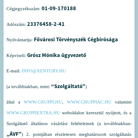
01-09-170188
Cégjegyzékszám:
23376458-2-41
Adószám:
Fővárosi Törvényszék Cégbírósága
Nyilvántartja:
Grósz Mónika ügyvezető
Képviseli:
E-mail:
INFO@XENTURY.HU
“Szolgáltató”
(a továbbiakban, mint:
)
által a
WWW.GRUPPI.HU
,
WWW.GRUPPIAC.HU
valamint
WWW.GRUPPIEXTRA.HU
weboldalon keresztül nyújtott, és a
Szolgáltató általános vásárlási feltételeinek (a továbbiakban:
„ÁVF”
) 2. pontjában részletesen meghatározott szolgáltatás