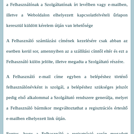
a Felhasználónak a Szolgáltatónak írt levélben vagy e-mailben,
illetve a Weboldalon elhelyezett kapcsolatfelvételi űrlapon
keresztül küldött kérelem útján van lehetősége
A Felhasználó számlázási címének kezelésére csak abban az
esetben kerül sor, amennyiben az a szállítási címtől eltér és ezt a
Felhasználó külön jelölte, illetve megadta a Szolgáltató részére.
A Felhasználó e-mail címe egyben a belépéshez történő
felhasználónévként is szolgál, a belépéshez szükséges jelszót
pedig első alkalommal a Szolgáltató rendszere generálja, melyet
a Felhasználó bármikor megváltoztathat a regisztrációs értesítő
e-mailben elhelyezett link útján.
Fontos, hogy a Felhasználó a regisztráció során megadott