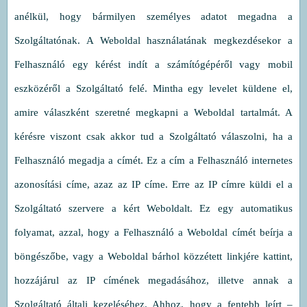
anélkül, hogy bármilyen személyes adatot megadna a
Szolgáltatónak. A Weboldal használatának megkezdésekor a
Felhasználó egy kérést indít a számítógépéről vagy mobil
eszközéről a Szolgáltató felé. Mintha egy levelet küldene el,
amire válaszként szeretné megkapni a Weboldal tartalmát. A
kérésre viszont csak akkor tud a Szolgáltató válaszolni, ha a
Felhasználó megadja a címét. Ez a cím a Felhasználó internetes
azonosítási címe, azaz az IP címe. Erre az IP címre küldi el a
Szolgáltató szervere a kért Weboldalt. Ez egy automatikus
folyamat, azzal, hogy a Felhasználó a Weboldal címét beírja a
böngészőbe, vagy a Weboldal bárhol közzétett linkjére kattint,
hozzájárul az IP címének megadásához, illetve annak a
Szolgáltató általi kezeléséhez. Ahhoz, hogy a fentebb leírt –