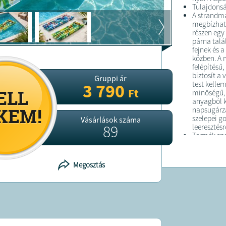
Tulajdonsá
A strandma
megbízható
részen egy 
párna talá
fejnek és 
közben. A 
felépítésű,
biztosít a
Gruppi ár
test kelle
3 790
Ft
minőségű, 
anyagból k
napsugárzá
szelepei g
Vásárlások száma
89
leeresztésr
Termék spe
* Modell /
Floating M
* Méretek (
Megosztás
(ideális, t
relaxációh
* Típus: F
gumimatrac
Colchoneta
* Anyag: K
* Kialakít