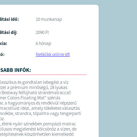
s stabil, hosszanti légkamrás szerkezet
BESTWAY
intaválasztás:
nformáció: A termék két különböző
lítási idő:
10 munkanap
mintázattal érhető el: egy zöld alapú
sungel mintával (leopárdokkal és
ítási díj:
2090 Ft
ekkel), valamint egy kék alapú tengeri
intával (polipokkal, korallokkal és
cia:
6 hónap
). Amennyiben konkrét mintát szeretne
ni, kérjük, jelezze felénk a megrendelés
gjegyzés rovatban! Amennyiben nem jelöl
tó:
Netklikk online kft
enciát, a matracot a raktárkészlettől
életlenszerű változatban küldjük.
SABB INFÓK:
 figyelmeztetés:
 sekély vízben és felnőtt közvetlen
e mellett szabad használni! A termék vízi
lasszikus és gondtalan lebegést a víz
 minősül életmentő eszköznek, és nem véd
ezzel a prémium minőségű, 18 lyukas
ulladástól.
ú Bestway felfújható strandmatraccal!
 csomag:
er Colors Floating Mat” szériás
stway 170 cm-es felfújható mintás
c a hagyományos és rendkívül népszerű
acot a választott vagy véletlenszerű
racstílust idézi, amely tökéletes választás
ncékbe, strandra, tópartra vagy tengerparti
oz.
ő, élénk nyári színekben pompázó matrac
K:
ílusos megjelenést kölcsönöz a vízen, de
 felépítésének köszönhetően kiemelkedő