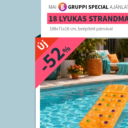
MAI
GRUPPI SPECIAL
AJÁNLAT
18 LYUKAS STRANDM
188x71x16 cm, beépített párnával
Új
-52
%