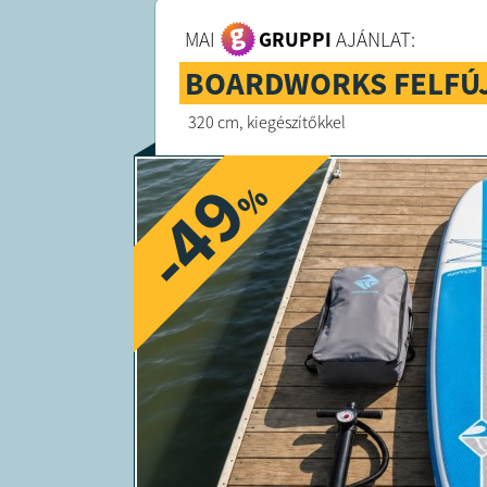
MAI
GRUPPI
AJÁNLAT:
BOARDWORKS FELFÚJ
320 cm, kiegészítőkkel
-49
%