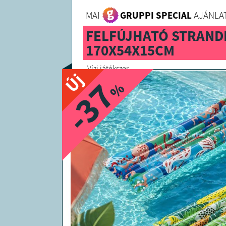
MAI
GRUPPI SPECIAL
AJÁNLAT
FELFÚJHATÓ STRAN
170X54X15CM
Vízi játékszer
Új
-37
%