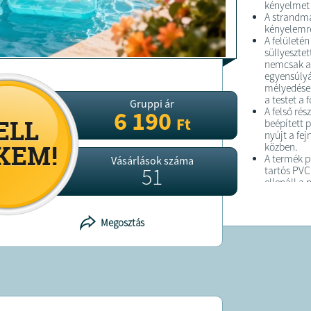
kényelmet i
A megrend
A strandma
kiszállítás
kényelemre
A termék fo
A felületé
elérhetősé
süllyesztet
nemcsak a
egyensúlyá
mélyedései
a testet a 
Gruppi ár
A felső rés
6 190
Ft
beépített 
nyújt a fe
közben.
A termék p
Vásárlások száma
51
tartós PVC
ellenáll a
medenceví
Biztonsági
és a könnyű
Megosztás
Modell / 
Méretek (fe
(tágas, te
relaxációh
Típus: Fel
gumimatr
Anyag: Kiv