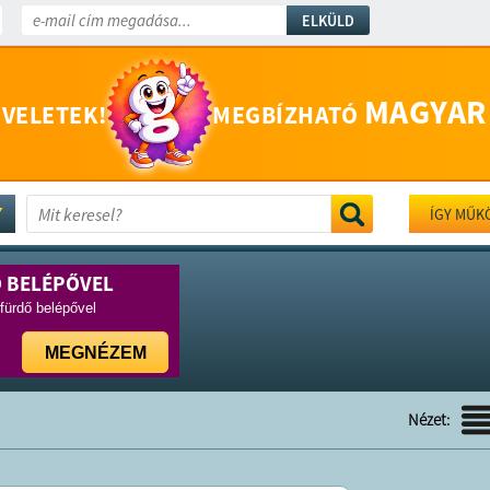
ELKÜLD
MAGYAR
 VELETEK!
MEGBÍZHATÓ
ÍGY MŰK
Ő BELÉPŐVEL
rfürdő belépővel
MEGNÉZEM
Nézet: