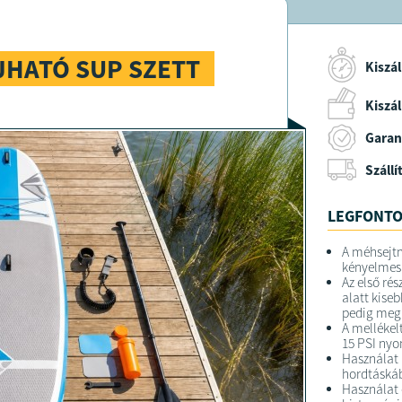
HATÓ SUP SZETT
Kiszál
Kiszáll
Garan
Szállí
LEGFONTO
A méhsejtm
kényelmes á
Az első ré
alatt kise
pedig megk
A melléke
15 PSI nyo
Használat 
hordtáskáb
Használat 