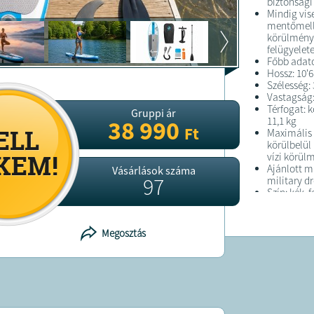
biztonsági
Mindig vis
mentőmellé
körülménye
felügyelet
Főbb adat
Hossz: 10'6
Szélesség: 
Vastagság:
Térfogat: 
Gruppi ár
11,1 kg
38 990
Ft
Maximális a
körülbelül 
vízi körül
Ajánlott m
Vásárlások száma
97
military dr
Szín: kék, 
A mellékel
A SUP mell
található
Megosztás
1 db hordt
1 db kézi
1 db bizto
1 db javító
1 db három
1 db szkeg
A csomag m