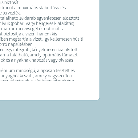
s biztosít.
elt termék átlagosan 10 munkanapon belül
tracot a maximális stabilitásra és
ra kerül
 tervezték.
rgalmazója: Netklikk online kft.,
n található 18 darab egyenletesen elosztott
ge:
trendshopping.hu@gmail.com
t lyuk (pohár- vagy hengeres kialakítás)
 matrac merevségét és optimális
t biztosítja a vízen, hanem kis
ben megtartja a vizet, így kellemesen hűsíti
forró napsütésben.
zen egy integrált, kényelmesen kialakított
párna található, amely optimális támaszt
jnek és a nyaknak napozás vagy olvasás
rémium minőségű, alaposan tesztelt és
 anyagból készült, amely nagyszerűen
 napsugárzásnak, a sós tengervíznek és a
znek.
 szelepei gondoskodnak a gyors felfújásról
 leeresztésről.
Cikkszám: BW43014
lfújt állapotban): 188 cm x 71 cm x 16 cm
ljes alakos méret a kényelmes vizes
oz)
fújható 18 lyukas strandmatrac / francia
ac
áló minőségű, tartós és tesztelt PVC