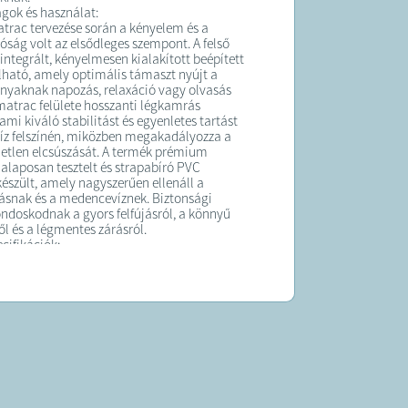
gok és használat:
trac tervezése során a kényelem és a
ság volt az elsődleges szempont. A felső
integrált, kényelmesen kialakított beépített
lható, amely optimális támaszt nyújt a
a nyaknak napozás, relaxáció vagy olvasás
matrac felülete hosszanti légkamrás
 ami kiváló stabilitást és egyenletes tartást
 víz felszínén, miközben megakadályozza a
metlen elcsúszását. A termék prémium
alaposan tesztelt és strapabíró PVC
észült, amely nagyszerűen ellenáll a
snak és a medencevíznek. Biztonsági
ondoskodnak a gyors felfújásról, a könnyű
ől és a légmentes zárásról.
cifikációk:
 Cikkszám: BW44033 (REF: BW44033 / Fashion
at)
felfújt állapotban): 170 cm x 54 cm x 15 cm
eljes alakos méret a kényelmes vizes
oz)
elfújható dizájn strandmatrac / mintás
 (Materasso Gonfiabile per Piscina /
 Hinchable para Piscina)
iváló minőségű, tartós és tesztelt PVC
ás: Beépített kényelmes fejpárna, biztonsági