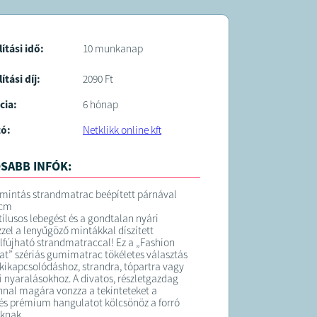
p illusztráció, a valós termék kisebb
eltérhet a képen láthatótól.
tőket, dekorkellékeket nem tartalmazza a
lítási idő:
10 munkanap
ítási díj:
2090 Ft
K:
cia:
6 hónap
elt termék átlagosan 10 munkanapon belül
ra kerül
tó:
Netklikk online kft
orgalmazója a Tool Shop s.r.o.
SABB INFÓK:
 mintás strandmatrac beépített párnával
 cm
tílusos lebegést és a gondtalan nyári
zzel a lenyűgöző mintákkal díszített
lfújható strandmatraccal! Ez a „Fashion
at” szériás gumimatrac tökéletes választás
ikapcsolódáshoz, strandra, tópartra vagy
i nyaralásokhoz. A divatos, részletgazdag
nnal magára vonzza a tekinteteket a
 és prémium hangulatot kölcsönöz a forró
knak.