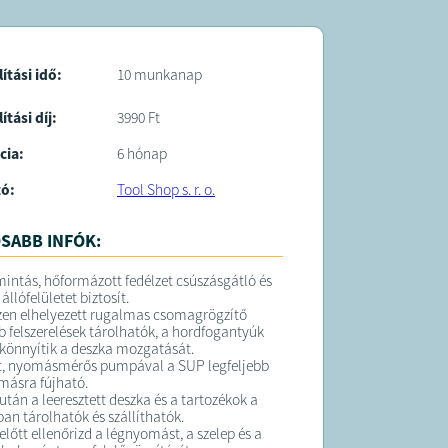
lítási idő:
10 munkanap
ítási díj:
3990 Ft
cia:
6 hónap
tó:
Tool Shop s. r. o.
SABB INFÓK:
intás, hőformázott fedélzet csúszásgátló és
llófelületet biztosít.
szen elhelyezett rugalmas csomagrögzítő
bb felszerelések tárolhatók, a hordfogantyúk
önnyítik a deszka mozgatását.
lt, nyomásmérős pumpával a SUP legfeljebb
másra fújható.
után a leeresztett deszka és a tartozékok a
an tárolhatók és szállíthatók.
előtt ellenőrizd a légnyomást, a szelep és a