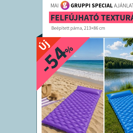
MAI
GRUPPI SPECIAL
AJÁNLAT
FELFÚJHATÓ TEXTUR
Beépített párna, 213×86 cm
Új
-54
%