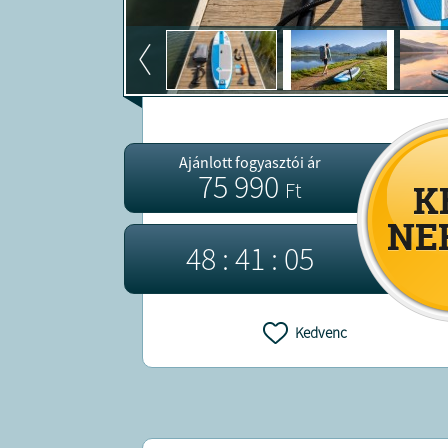
Ajánlott fogyasztói ár
75 990
Ft
4
8
:
4
1
:
0
3
Kedvenc