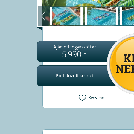
Ajánlott fogyasztói ár
5 990
Ft
Korlátozott készlet
Kedvenc