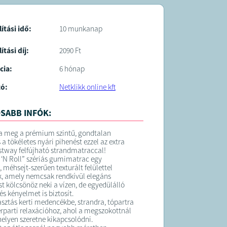
: Beépített kényelmes fejpárna, 18
t lyuk a stabil szerkezetért, biztonsági
ESTWAY
lítási idő:
10 munkanap
ítási díj:
2090 Ft
K:
cia:
6 hónap
elt termék átlagosan 10 munkanapon belül
ra kerül
tó:
Netklikk online kft
rgalmazója: Netklikk online kft.,
ge:
trendshopping.hu@gmail.com
SABB INFÓK:
a meg a prémium szintű, gondtalan
 a tökéletes nyári pihenést ezzel az extra
tway felfújható strandmatraccal!
t ‘N Roll” szériás gumimatrac egy
 méhsejt-szerűen texturált felülettel
k, amely nemcsak rendkívül elegáns
t kölcsönöz neki a vízen, de egyedülálló
 és kényelmet is biztosít.
asztás kerti medencékbe, strandra, tópartra
rparti relaxációhoz, ahol a megszokottnál
elyen szeretne kikapcsolódni.