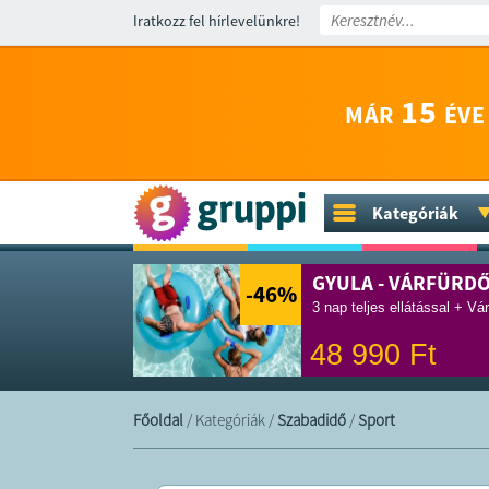
Iratkozz fel hírlevelünkre!
15
MÁR
ÉVE
Kategóriák
GYULA - VÁRFÜRD
-46
%
3 nap teljes ellátással + Vá
48 990
Ft
Főoldal
/
Kategóriák
/
Szabadidő
/
Sport