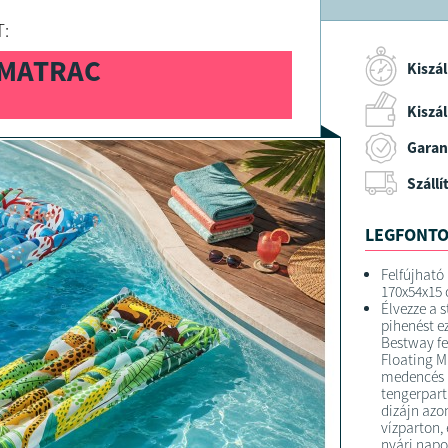
A termékké
:
mértékben 
A kiegészí
DMATRAC
csomag!
Kiszál
Kiszáll
FELTÉTELE
Garan
A megrend
kiszállítás
Szállí
A termék f
LEGFONTO
Felfújható
170x54x15
Élvezze a s
pihenést e
Bestway fe
Floating M
medencés k
tengerpart
dizájn azo
vízparton,
nyári napo