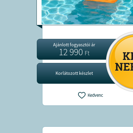
Ajánlott fogyasztói ár
12 990
Ft
Korlátozott készlet
Kedvenc