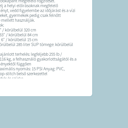
 bokapánt megfelelő rögzítését.
elj a helyi előírásoknak megfelelő
nyt, vedd figyelembe az időjárást és a vízi
ket, gyermekek pedig csak felnőtt
e mellett használják.
ok:
″ / körülbelül 320 cm
33″ / körülbelül 84 cm
 6″ / körülbelül 15 cm
körülbelül 285 liter SUP tömege: körülbelül
jánlott terhelés: legfeljebb 255 lb /
116 kg, a felhasználó gyakorlottságától és a
ményektől függően
aximális nyomás: 15 PSI Anyag: PVC,
op-stitch belső szerkezettel
fehér és szürke
t tartozékok:
ett pontosan az alábbi hat tartozék
 a csomagban:
áska
 pumpa nyomásmérővel
nsági bokapánt
készlet
részes lapát
 (has uszony)
ás kiegészítőt nem tartalmaz.