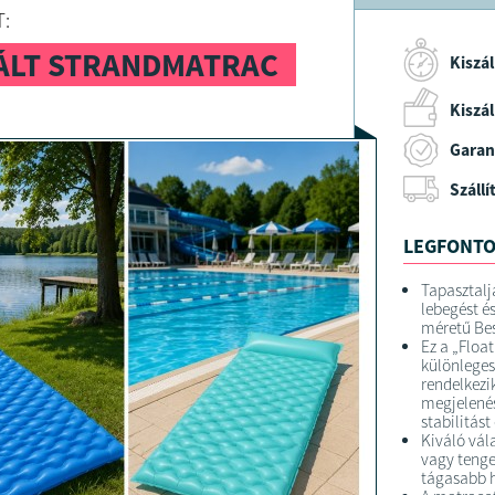
Kialakítás
:
süllyesztet
szelepek
ÁLT STRANDMATRAC
Márka: B
Kiszál
Kiszáll
FELTÉTELE
Garan
A megrend
kiszállítás
Szállí
A termék fo
elérhetősé
LEGFONTO
Tapasztalj
lebegést és
méretű Bes
Ez a „Floa
különleges,
rendelkezi
megjelenés
stabilitást
Kiváló vál
vagy tenge
tágasabb h