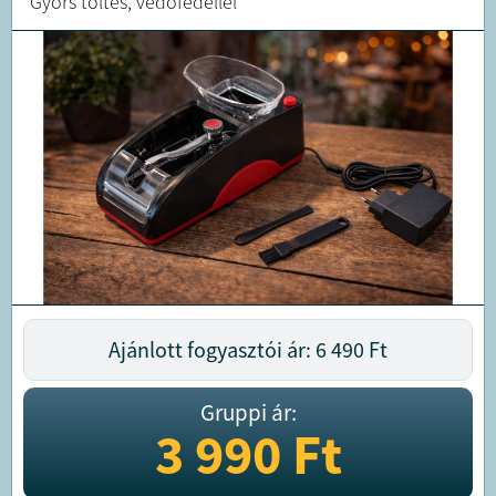
Gyors töltés, védőfedéllel
Ajánlott fogyasztói ár: 6 490
Ft
Gruppi ár:
3 990
Ft