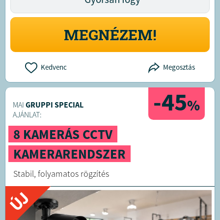
MEGNÉZEM!
Kedvenc
Megosztás
-45
%
MAI
GRUPPI SPECIAL
AJÁNLAT:
8 KAMERÁS CCTV
KAMERARENDSZER
Stabil, folyamatos rögzítés
ÚJ