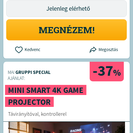
Jelenleg elérhető
MEGNÉZEM!
Kedvenc
Megosztás
-37
%
MAI
GRUPPI SPECIAL
AJÁNLAT:
MINI SMART 4K GAME
PROJECTOR
Távirányítóval, kontrollerel