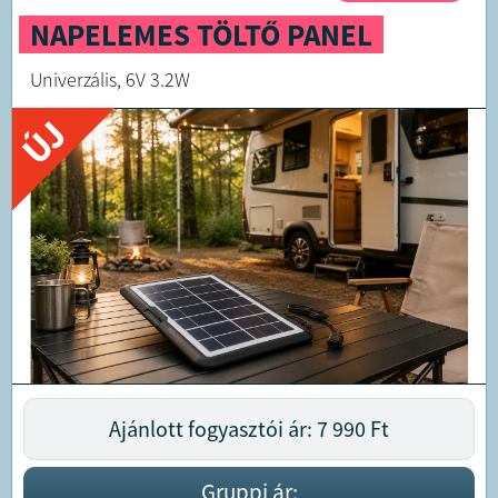
NAPELEMES TÖLTŐ PANEL
Univerzális, 6V 3.2W
ÚJ
Ajánlott fogyasztói ár: 7 990
Ft
Gruppi ár: