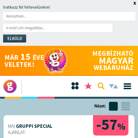
x
Iratkozz fel hírlevelünkre!
ELKÜLD
MEGBÍZHATÓ
15
MÁR
ÉVE
MAGYAR
VELETEK!
WEBÁRUHÁZ
Nézet:
-57
%
MAI
GRUPPI SPECIAL
AJÁNLAT: