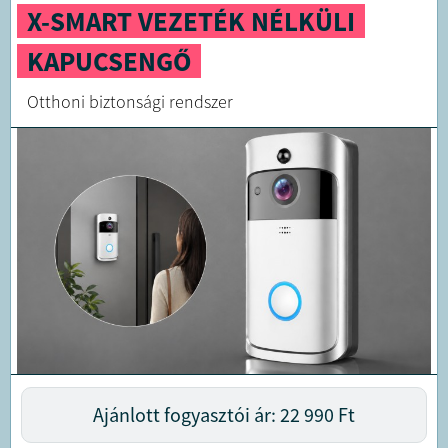
X-SMART VEZETÉK NÉLKÜLI
KAPUCSENGŐ
Otthoni biztonsági rendszer
Ajánlott fogyasztói ár: 22 990
Ft