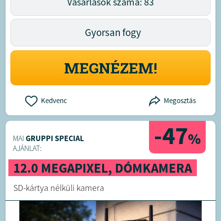
Vásárlások száma: 83
Gyorsan fogy
MEGNÉZEM!
Kedvenc
Megosztás
-47
%
MAI
GRUPPI SPECIAL
AJÁNLAT:
12.0 MEGAPIXEL, DÓMKAMERA
SD-kártya nélküli kamera