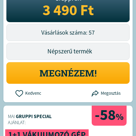
3 490
Ft
Vásárlások száma: 57
Népszerű termék
MEGNÉZEM!
Kedvenc
Megosztás
-58
%
MAI
GRUPPI SPECIAL
AJÁNLAT:
1+1 VÁKUUMOZÓ GÉP