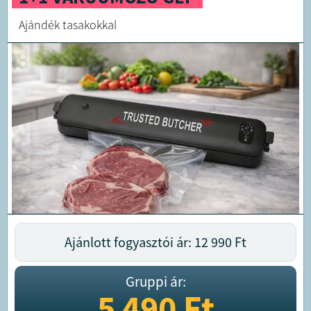
Ajándék tasakokkal
Ajánlott fogyasztói ár: 12 990
Ft
Gruppi ár:
5 490
Ft