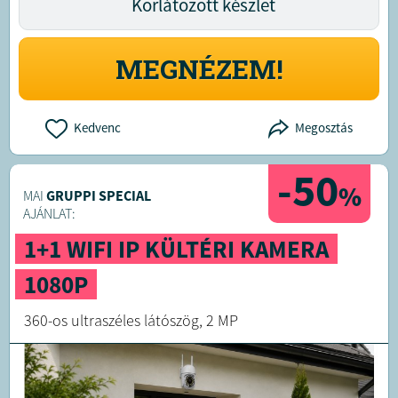
Korlátozott készlet
MEGNÉZEM!
Kedvenc
Megosztás
-50
%
MAI
GRUPPI SPECIAL
AJÁNLAT:
1+1 WIFI IP KÜLTÉRI KAMERA
1080P
360-os ultraszéles látószög, 2 MP