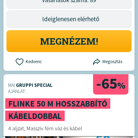
Ideiglenesen elérhető
MEGNÉZEM!
Kedvenc
Megosztás
-65
%
MAI
GRUPPI SPECIAL
AJÁNLAT:
FLINKE 50 M HOSSZABBÍTÓ
KÁBELDOBBAL
4 aljzat, Masszív fém váz és kábel