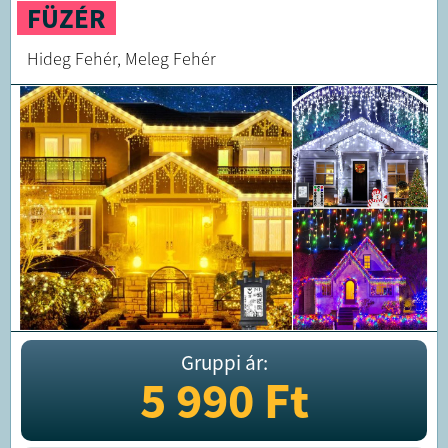
FÜZÉR
Hideg Fehér, Meleg Fehér
Gruppi ár:
5 990
Ft