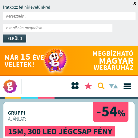
x
Iratkozz fel hírlevelünkre!
ELKÜLD
MEGBÍZHATÓ
15
MÁR
ÉVE
MAGYAR
VELETEK!
WEBÁRUHÁZ
-54
%
GRUPPI
AJÁNLAT:
15M, 300 LED JÉGCSAP FÉNY