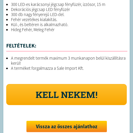
300 LED-es karácsonyi jégcsap fényfüzér, izzósor, 15 m
Dekorációs jégcsap LED fényfüzér
300 db nagy fényerejű LED-del.
Fehér vezetékes kialakítás.
Kül-, és beltéren is alkalmazható.
Hideg Fehér, Meleg Fehér
FELTÉTELEK:
A megrendelt termék maximum 3 munkanapon belül kiszállításra
kerül!
A terméket forgalmazza a Sale Import Kft.
KELL NEKEM!
Vissza az összes ajánlathoz