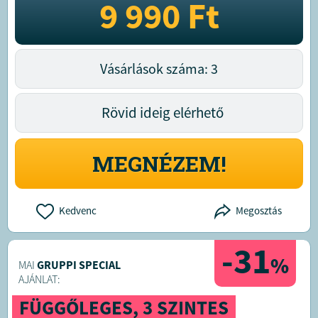
9 990
Ft
Vásárlások száma: 3
Rövid ideig elérhető
MEGNÉZEM!
Kedvenc
Megosztás
-31
%
MAI
GRUPPI SPECIAL
AJÁNLAT:
FÜGGŐLEGES, 3 SZINTES