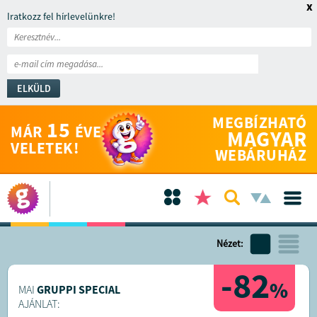
x
Iratkozz fel hírlevelünkre!
ELKÜLD
MEGBÍZHATÓ
15
MÁR
ÉVE
MAGYAR
VELETEK!
WEBÁRUHÁZ
Nézet:
-82
%
MAI
GRUPPI SPECIAL
AJÁNLAT: