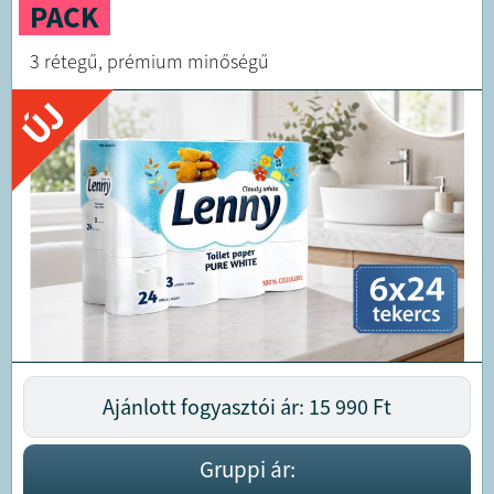
PACK
3 rétegű, prémium minőségű
ÚJ
Ajánlott fogyasztói ár: 15 990
Ft
Gruppi ár: