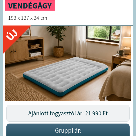
VENDÉGÁGY
193 x 127 x 24 cm
ÚJ
Ajánlott fogyasztói ár: 21 990
Ft
Gruppi ár: