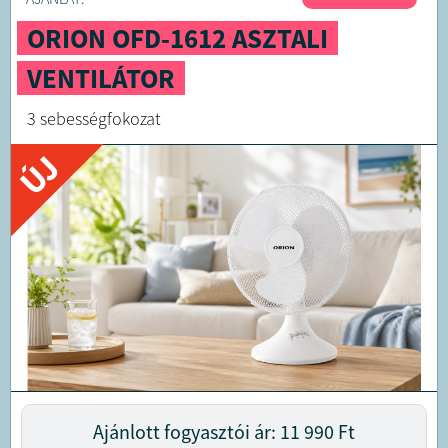
ORION OFD-1612 ASZTALI
VENTILÁTOR
3 sebességfokozat
ÚJ
Ajánlott fogyasztói ár: 11 990
Ft