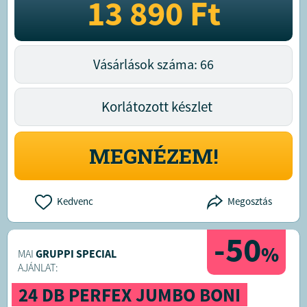
13 890
Ft
Vásárlások száma: 66
Korlátozott készlet
MEGNÉZEM!
Kedvenc
Megosztás
-50
%
MAI
GRUPPI SPECIAL
AJÁNLAT:
24 DB PERFEX JUMBO BONI