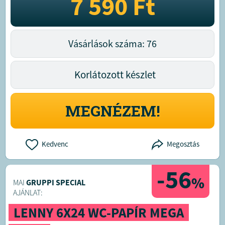
7 590
Ft
Vásárlások száma: 76
Korlátozott készlet
MEGNÉZEM!
Kedvenc
Megosztás
-56
%
MAI
GRUPPI SPECIAL
AJÁNLAT:
LENNY 6X24 WC-PAPÍR MEGA