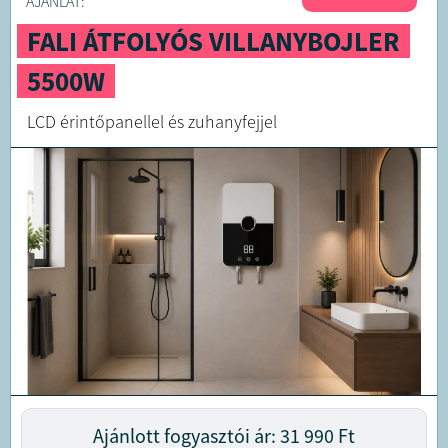
AJÁNLAT:
FALI ÁTFOLYÓS VILLANYBOJLER
5500W
LCD érintőpanellel és zuhanyfejjel
Ajánlott fogyasztói ár: 31 990
Ft