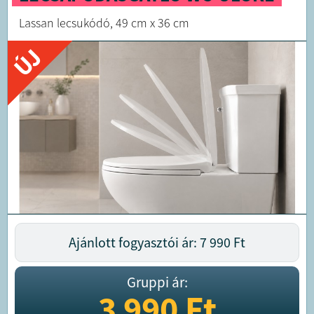
Lassan lecsukódó, 49 cm x 36 cm
ÚJ
Ajánlott fogyasztói ár: 7 990
Ft
Gruppi ár:
3 990
Ft