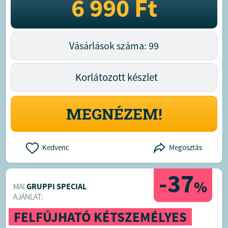
6 990
Ft
Vásárlások száma: 99
Korlátozott készlet
MEGNÉZEM!
Kedvenc
Megosztás
-37
%
MAI
GRUPPI SPECIAL
AJÁNLAT:
FELFÚJHATÓ KÉTSZEMÉLYES