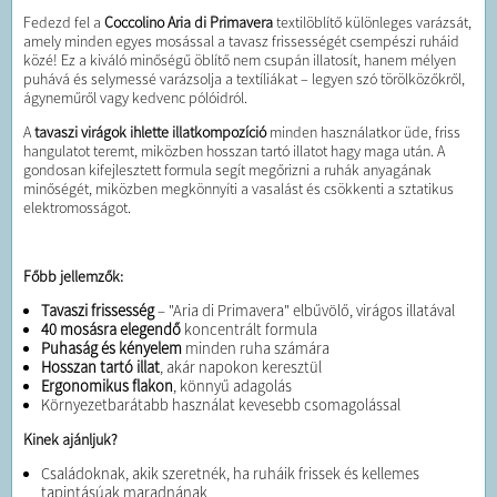
Fedezd fel a
Coccolino Aria di Primavera
textilöblítő különleges varázsát,
amely minden egyes mosással a tavasz frissességét csempészi ruháid
közé! Ez a kiváló minőségű öblítő nem csupán illatosít, hanem mélyen
puhává és selymessé varázsolja a textíliákat – legyen szó törölközőkről,
ágyneműről vagy kedvenc pólóidról.
A
tavaszi virágok ihlette illatkompozíció
minden használatkor üde, friss
hangulatot teremt, miközben hosszan tartó illatot hagy maga után. A
gondosan kifejlesztett formula segít megőrizni a ruhák anyagának
minőségét, miközben megkönnyíti a vasalást és csökkenti a sztatikus
elektromosságot.
Főbb jellemzők:
Tavaszi frissesség
– "Aria di Primavera" elbűvölő, virágos illatával
40 mosásra elegendő
koncentrált formula
Puhaság és kényelem
minden ruha számára
Hosszan tartó illat
, akár napokon keresztül
Ergonomikus flakon
, könnyű adagolás
Környezetbarátabb használat kevesebb csomagolással
Kinek ajánljuk?
Családoknak, akik szeretnék, ha ruháik frissek és kellemes
tapintásúak maradnának