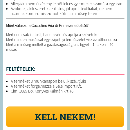
Allergiára nem érzékeny felnőttek és gyermekek számára egyaránt
Azoknak, akik szeretik az illatos, jól ápolt textíliákat, de nem
akarnak kompromisszumot kötni a minőség terén
Miért válaszd a Coccolino Aria di Primavera öblítőt?
Mert nemcsak illatosít, hanem védi és ápolja a szöveteket
Mert minden mosással egy csipetnyi természetet visz az otthonodba
Mert a minőség mellett a gazdaságosságra is figyel – 1 flakon = 40
mosás
FELTÉTELEK:
A terméket 3 munkanapon belül kiszállítjuk!
A terméket forgalmazza a Sale Import Kft.
Cím: 1089 Bp. Könyves Kálmán krt 76.
KELL NEKEM!