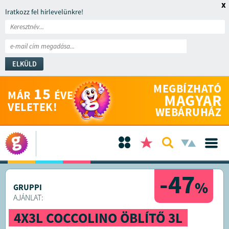
x
Iratkozz fel hírlevelünkre!
ELKÜLD
MEGBÍZHATÓ
15
MÁR
ÉVE
MAGYAR
VELETEK!
WEBÁRUHÁZ
-47
%
GRUPPI
AJÁNLAT:
4X3L COCCOLINO ÖBLÍTŐ 3L