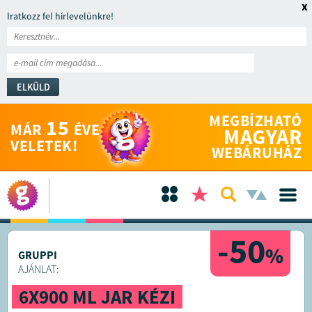
x
Iratkozz fel hírlevelünkre!
ELKÜLD
MEGBÍZHATÓ
15
MÁR
ÉVE
MAGYAR
VELETEK!
WEBÁRUHÁZ
-50
%
GRUPPI
AJÁNLAT:
6X900 ML JAR KÉZI