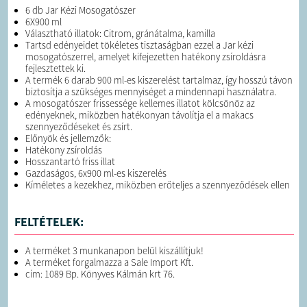
6 db Jar Kézi Mosogatószer
6X900 ml
Választható illatok: Citrom, gránátalma, kamilla
Tartsd edényeidet tökéletes tisztaságban ezzel a Jar kézi
mosogatószerrel, amelyet kifejezetten hatékony zsíroldásra
fejlesztettek ki.
A termék 6 darab 900 ml-es kiszerelést tartalmaz, így hosszú távon
biztosítja a szükséges mennyiséget a mindennapi használatra.
A mosogatószer frissessége kellemes illatot kölcsönöz az
edényeknek, miközben hatékonyan távolítja el a makacs
szennyeződéseket és zsírt.
Előnyök és jellemzők:
Hatékony zsíroldás
Hosszantartó friss illat
Gazdaságos, 6x900 ml-es kiszerelés
Kíméletes a kezekhez, miközben erőteljes a szennyeződések ellen
FELTÉTELEK:
A terméket 3 munkanapon belül kiszállítjuk!
A terméket forgalmazza a Sale Import Kft.
cím: 1089 Bp. Könyves Kálmán krt 76.