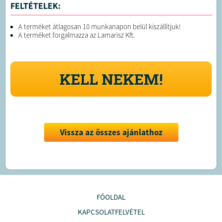
FELTÉTELEK:
A terméket átlagosan 10 munkanapon belül kiszállítjuk!
A terméket forgalmazza az Lamarisz Kft.
KELL NEKEM!
Vissza az összes ajánlathoz
FŐOLDAL
KAPCSOLATFELVÉTEL