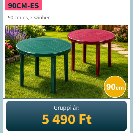
90CM-ES
90 cm-es, 2 színben
Gruppi ár:
5 490
Ft