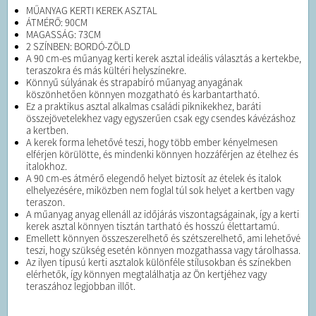
MŰANYAG KERTI KEREK ASZTAL
ÁTMÉRŐ: 90CM
MAGASSÁG: 73CM
2 SZÍNBEN: BORDÓ-ZÖLD
A 90 cm-es műanyag kerti kerek asztal ideális választás a kertekbe,
teraszokra és más kültéri helyszínekre.
Könnyű súlyának és strapabíró műanyag anyagának
köszönhetően könnyen mozgatható és karbantartható.
Ez a praktikus asztal alkalmas családi piknikekhez, baráti
összejövetelekhez vagy egyszerűen csak egy csendes kávézáshoz
a kertben.
A kerek forma lehetővé teszi, hogy több ember kényelmesen
elférjen körülötte, és mindenki könnyen hozzáférjen az ételhez és
italokhoz.
A 90 cm-es átmérő elegendő helyet biztosít az ételek és italok
elhelyezésére, miközben nem foglal túl sok helyet a kertben vagy
teraszon.
A műanyag anyag ellenáll az időjárás viszontagságainak, így a kerti
kerek asztal könnyen tisztán tartható és hosszú élettartamú.
Emellett könnyen összeszerelhető és szétszerelhető, ami lehetővé
teszi, hogy szükség esetén könnyen mozgathassa vagy tárolhassa.
Az ilyen típusú kerti asztalok különféle stílusokban és színekben
elérhetők, így könnyen megtalálhatja az Ön kertjéhez vagy
teraszához legjobban illőt.