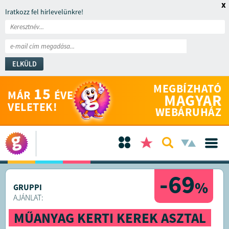
x
Iratkozz fel hírlevelünkre!
ELKÜLD
MEGBÍZHATÓ
15
MÁR
ÉVE
MAGYAR
VELETEK!
WEBÁRUHÁZ
-69
%
GRUPPI
AJÁNLAT:
MŰANYAG KERTI KEREK ASZTAL