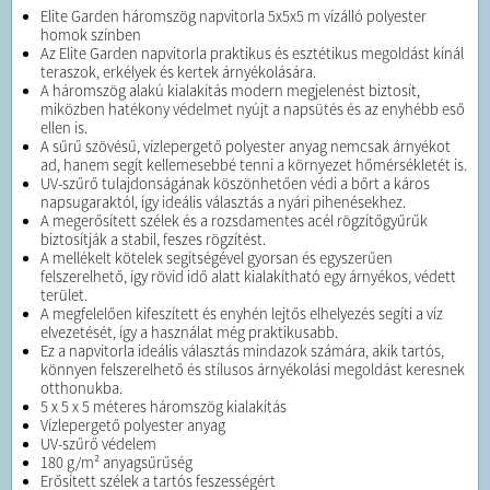
Elite Garden háromszög napvitorla 5x5x5 m vízálló polyester
homok színben
Az Elite Garden napvitorla praktikus és esztétikus megoldást kínál
teraszok, erkélyek és kertek árnyékolására.
A háromszög alakú kialakítás modern megjelenést biztosít,
miközben hatékony védelmet nyújt a napsütés és az enyhébb eső
ellen is.
A sűrű szövésű, vízlepergető polyester anyag nemcsak árnyékot
ad, hanem segít kellemesebbé tenni a környezet hőmérsékletét is.
UV-szűrő tulajdonságának köszönhetően védi a bőrt a káros
napsugaraktól, így ideális választás a nyári pihenésekhez.
A megerősített szélek és a rozsdamentes acél rögzítőgyűrűk
biztosítják a stabil, feszes rögzítést.
A mellékelt kötelek segítségével gyorsan és egyszerűen
felszerelhető, így rövid idő alatt kialakítható egy árnyékos, védett
terület.
A megfelelően kifeszített és enyhén lejtős elhelyezés segíti a víz
elvezetését, így a használat még praktikusabb.
Ez a napvitorla ideális választás mindazok számára, akik tartós,
könnyen felszerelhető és stílusos árnyékolási megoldást keresnek
otthonukba.
5 x 5 x 5 méteres háromszög kialakítás
Vízlepergető polyester anyag
UV-szűrő védelem
180 g/m² anyagsűrűség
Erősített szélek a tartós feszességért