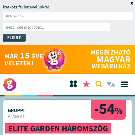
x
Iratkozz fel hírlevelünkre!
ELKÜLD
MEGBÍZHATÓ
15
MÁR
ÉVE
MAGYAR
VELETEK!
WEBÁRUHÁZ
-54
%
GRUPPI
AJÁNLAT:
ELITE GARDEN HÁROMSZÖG