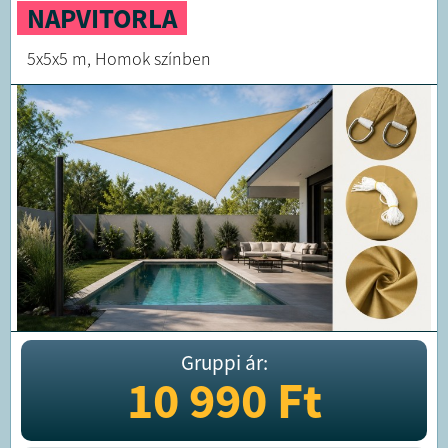
NAPVITORLA
5x5x5 m, Homok színben
Gruppi ár:
10 990
Ft