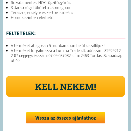
Rozsdamentes INOX rögzítőgyűrűk
3 darab rögzítőkötél a csomagban
Teraszra, erkélyre és kertbe is ideális
Homok színben elérhető
FELTÉTELEK:
A terméket átlagosan 5 munkanapon belül kiszállítjuk!
A terméket forgalmazza a Lumina Trade kft. adószám: 32929212-
2-07 cégjegyzékszám: 07 09 037082; cím: 2463 Tordas, Szabadság
út 40
KELL NEKEM!
Vissza az összes ajánlathoz