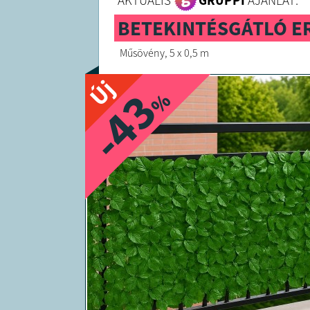
AKTUÁLIS
GRUPPI
AJÁNLAT:
BETEKINTÉSGÁTLÓ ER
Műsövény, 5 x 0,5 m
Új
-43
%