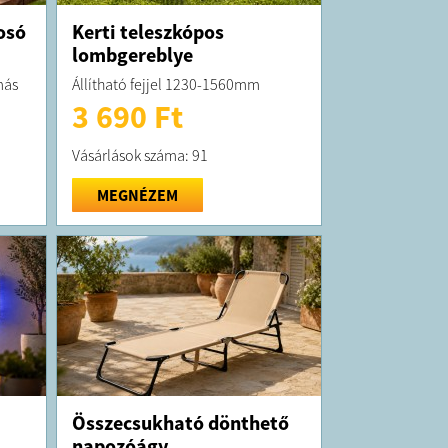
osó
Kerti teleszkópos
lombgereblye
más
Állítható fejjel 1230-1560mm
3 690 Ft
Vásárlások száma: 91
MEGNÉZEM
Összecsukható dönthető
napozóágy