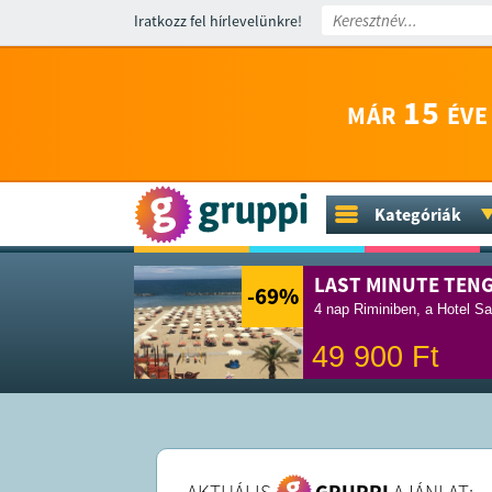
Iratkozz fel hírlevelünkre!
15
MÁR
ÉVE
Kategóriák
LAST MINUTE TEN
-69
%
4 nap Riminiben, a Hotel Sa
49 900
Ft