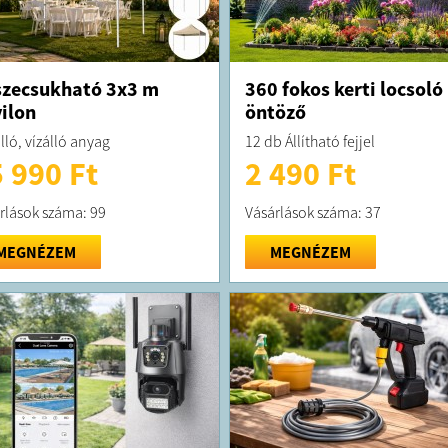
zecsukható 3x3 m
360 fokos kerti locsoló
ilon
öntöző
lló, vízálló anyag
12 db Állítható fejjel
 990 Ft
2 490 Ft
rlások száma: 99
Vásárlások száma: 37
MEGNÉZEM
MEGNÉZEM