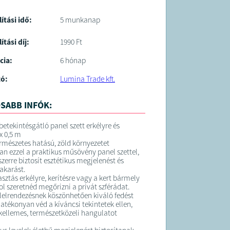
lítási idő:
5 munkanap
ítási díj:
1990 Ft
cia:
6 hónap
tó:
Lumina Trade kft.
SABB INFÓK:
etekintésgátló panel szett erkélyre és
 x 0,5 m
rmészetes hatású, zöld környezetet
n ezzel a praktikus műsövény panel szettel,
zerre biztosít esztétikus megjelenést és
akarást.
asztás erkélyre, kerítésre vagy a kert bármely
ol szeretnéd megőrizni a privát szférádat.
élelrendezésnek köszönhetően kiváló fedést
hatékonyan véd a kíváncsi tekintetek ellen,
ellemes, természetközeli hangulatot