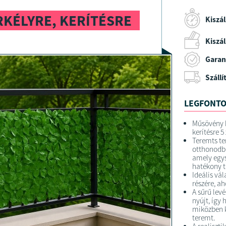
KÉLYRE, KERÍTÉSRE
Kiszál
Kiszáll
Garan
Szállí
LEGFONTO
Műsövény b
kerítésre 5
Teremts te
otthonodba
amely egys
hatékony t
Ideális vál
részére, ah
A sűrű lev
nyújt, így 
miközben k
teremt.