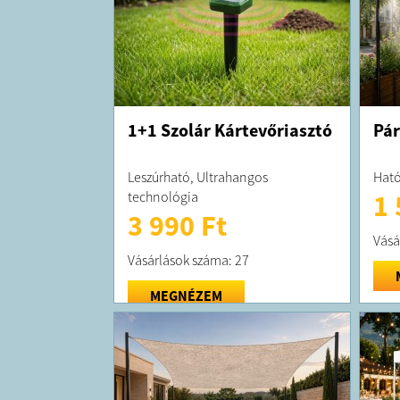
1+1 Szolár Kártevőriasztó
Pár
Leszúrható, Ultrahangos
Ható
technológia
1 
3 990 Ft
Vásá
Vásárlások száma: 27
MEGNÉZEM