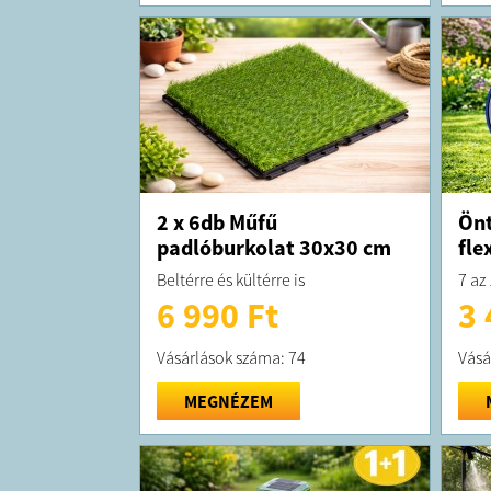
2 x 6db Műfű
Önt
padlóburkolat 30x30 cm
fle
Beltérre és kültérre is
7 az
6 990 Ft
3 
Vásárlások száma: 74
Vásá
MEGNÉZEM