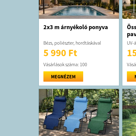
2x3 m árnyékoló ponyva
Öss
pav
Bézs, poliészter, hordtáskával
UV-á
5 990 Ft
15
Vásárlások száma: 100
Vásá
MEGNÉZEM