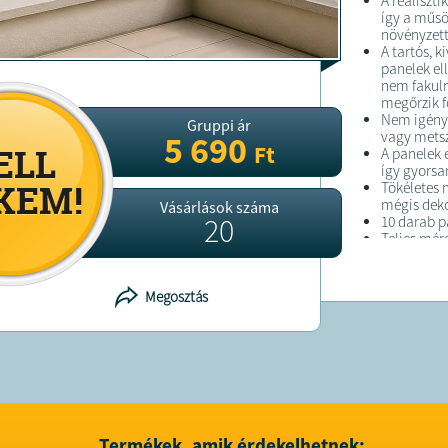
A realiszti
így a műsö
növényzett
A tartós, 
panelek el
nem fakuln
megőrzik f
Nem igénye
Gruppi ár
vagy metsz
5 690
Ft
A panelek 
így gyorsan
Tökéletes 
mégis deko
Vásárlások száma
20
10 darab 
Teljes mére
Panel méret
Sűrű levél
Hatékony b
Megosztás
Időjárásáll
Nem fakul
Könnyen ti
Egyszerű ös
Bővíthető 
Anyag PP
Szín zöld
Súly 1,05 k
Csomag tar
Termékek, amik érdekelhetnek: