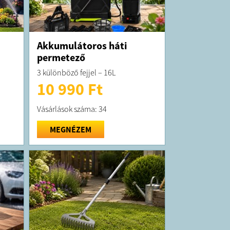
Akkumulátoros háti
permetező
3 különböző fejjel – 16L
10 990 Ft
Vásárlások száma: 34
MEGNÉZEM