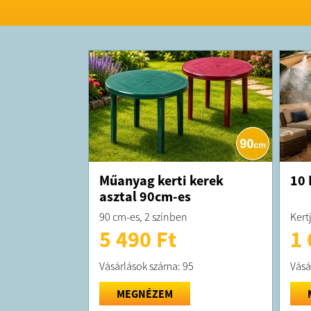
Műanyag kerti kerek
10 
asztal 90cm-es
90 cm-es, 2 színben
Kert
5 490 Ft
1 
Vásárlások száma: 95
Vásá
MEGNÉZEM