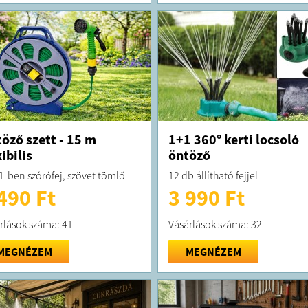
öző szett - 15 m
1+1 360° kerti locsoló
xibilis
öntöző
 1-ben szórófej, szövet tömlő
12 db állítható fejjel
490 Ft
3 990 Ft
rlások száma: 41
Vásárlások száma: 32
MEGNÉZEM
MEGNÉZEM