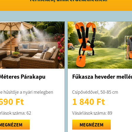
FELTÉTELE
A terméket
A terméke
kft. adósz
037082; cí
Méteres Párakapu
Fűkasza heveder mellé
je hűsítője a nyári melegben
Csípővédővel, 50-85 cm
690 Ft
1 840 Ft
rlások száma: 62
Vásárlások száma: 89
MEGNÉZEM
MEGNÉZEM