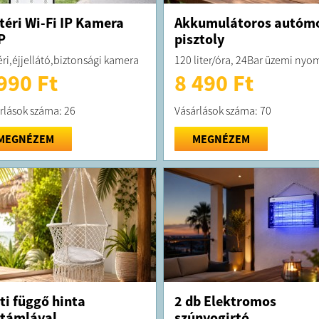
téri Wi-Fi IP Kamera
Akkumulátoros autóm
P
pisztoly
éri,éjjellátó,biztonsági kamera
120 liter/óra, 24Bar üzemi nyo
990 Ft
8 490 Ft
rlások száma: 26
Vásárlások száma: 70
MEGNÉZEM
MEGNÉZEM
ti függő hinta
2 db Elektromos
támlával
szúnyogirtó