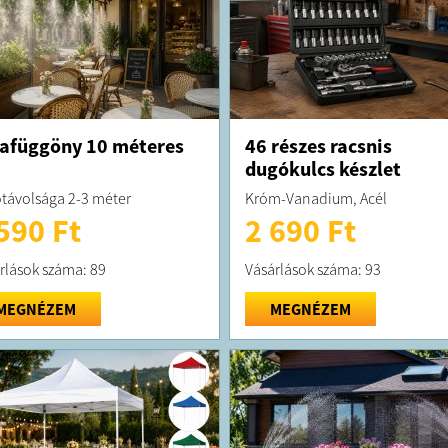
afüggöny 10 méteres
46 részes racsnis
dugókulcs készlet
távolsága 2-3 méter
Króm-Vanadium, Acél
590 Ft
2 690 Ft
rlások száma: 89
Vásárlások száma: 93
MEGNÉZEM
MEGNÉZEM