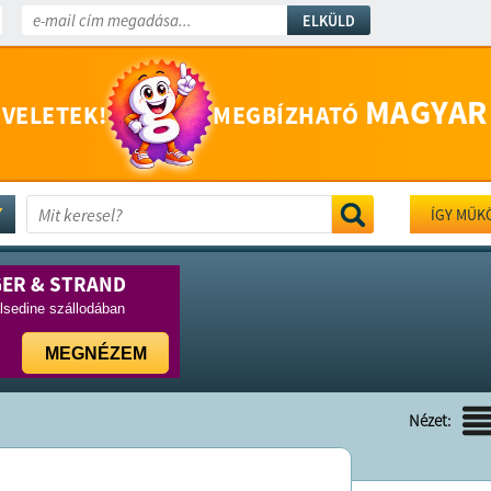
ELKÜLD
MAGYAR
 VELETEK!
MEGBÍZHATÓ
ÍGY MŰK
GER & STRAND
lsedine szállodában
MEGNÉZEM
Nézet: