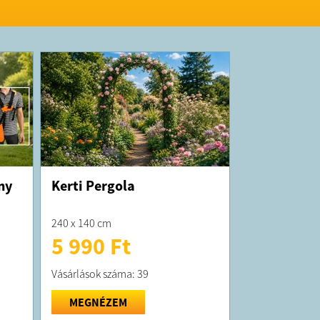
K:
 átlagosan 5 munkanapon belül kiszállítjuk!
t forgalmazza a Lumina Trade
ám: 32929212-2-07 cégjegyzékszám: 07 09
m: 2463 Tordas, Szabadság út 40
ny
Kerti Pergola
240 x 140 cm
5 990 Ft
Vásárlások száma: 39
MEGNÉZEM