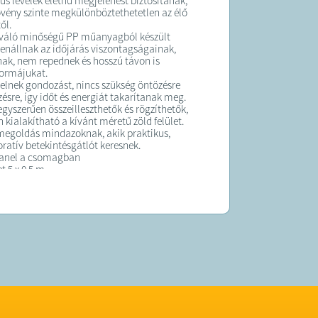
kus levelek élethű megjelenést biztosítanak,
vény szinte megkülönböztethetetlen az élő
ől.
kiváló minőségű PP műanyagból készült
lenállnak az időjárás viszontagságainak,
ak, nem repednek és hosszú távon is
ormájukat.
lnek gondozást, nincs szükség öntözésre
ésre, így időt és energiát takarítanak meg.
egyszerűen összeilleszthetők és rögzíthetők,
 kialakítható a kívánt méretű zöld felület.
megoldás mindazoknak, akik praktikus,
ratív betekintésgátlót keresnek.
panel a csomagban
t 5 x 0,5 m
 0,5 x 0,5 m
elrendezés a jobb takarásért
etekintés elleni védelem
ó kialakítás
, nem reped, nem deformálódik
sztítható, karbantartást nem igényel
szeillesztés és rögzítés
rendszer
 műanyag
g
talma: 10 panel és rögzítő kötegelők