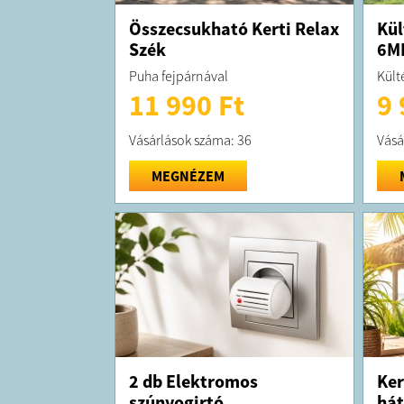
Összecsukható Kerti Relax
Kül
Szék
6M
Puha fejpárnával
Kült
11 990 Ft
9 
Vásárlások száma: 36
Vásá
MEGNÉZEM
2 db Elektromos
Ker
szúnyogirtó
hát