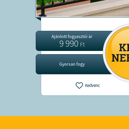
Ajánlott fogyasztói ár
9 990
Ft
Gyorsan fogy
Kedvenc