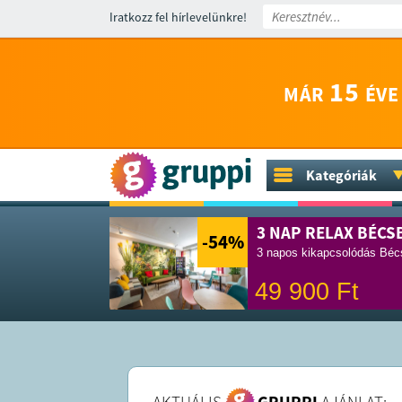
Iratkozz fel hírlevelünkre!
15
MÁR
ÉVE
Kategóriák
3 NAP RELAX BÉCS
-54
%
3 napos kikapcsolódás Bécs
49 900
Ft