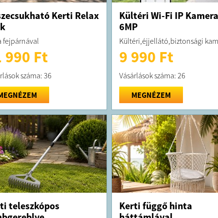
zecsukható Kerti Relax
Kültéri Wi-Fi IP Kamer
ék
6MP
 fejpárnával
Kültéri,éjjellátó,biztonsági ka
 990 Ft
9 990 Ft
rlások száma: 36
Vásárlások száma: 26
MEGNÉZEM
MEGNÉZEM
ti teleszkópos
Kerti függő hinta
bgereblye
háttámlával