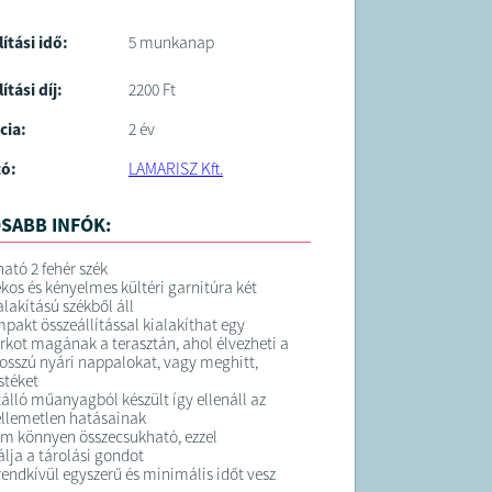
lítási idő:
5 munkanap
ítási díj:
2200 Ft
cia:
2 év
tó:
LAMARISZ Kft.
SABB INFÓK:
ató 2 fehér szék
kos és kényelmes kültéri garnitúra két
lakítású székből áll
mpakt összeállítással kialakíthat egy
rkot magának a terasztán, ahol élvezheti a
osszú nyári nappalokat, vagy meghitt,
stéket
tálló műanyagból készült így ellenáll az
ellemetlen hatásainak
m könnyen összecsukható, ezzel
lja a tárolási gondot
 rendkívül egyszerű és minimális időt vesz