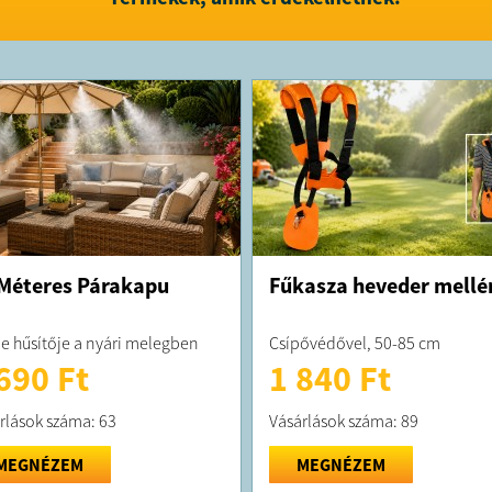
Méteres Párakapu
Fűkasza heveder mellé
je hűsítője a nyári melegben
Csípővédővel, 50-85 cm
690 Ft
1 840 Ft
rlások száma: 63
Vásárlások száma: 89
MEGNÉZEM
MEGNÉZEM