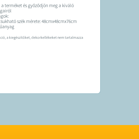
i a terméket és győződjön meg a kiváló
gairól
ágok:
ecsukható szék mérete: 48cmx48cmx76cm
műanyag
ráció, a kiegészítőket, dekorkellékeket nem tartalmazza
K:
t átlagosan 10 munkanapon belül
!
 forgalmazza az Lamarisz Kft.