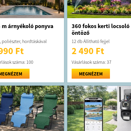
 m árnyékoló ponyva
360 fokos kerti locsoló
öntöző
, poliészter, hordtáskával
12 db Állítható fejjel
990 Ft
2 490 Ft
rlások száma: 100
Vásárlások száma: 37
MEGNÉZEM
MEGNÉZEM