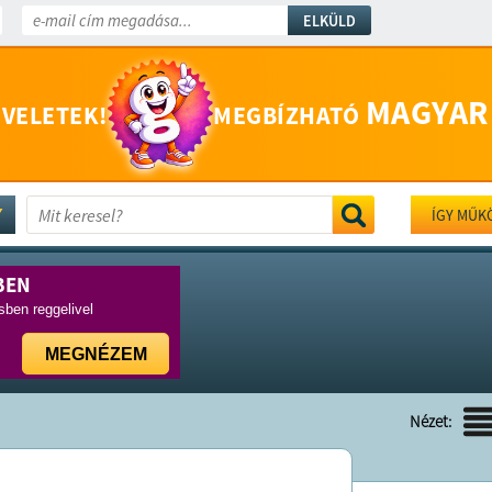
ELKÜLD
MAGYAR
 VELETEK!
MEGBÍZHATÓ
ÍGY MŰK
BEN
ben reggelivel
MEGNÉZEM
Nézet: