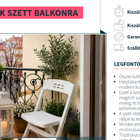
K SZETT BALKONRA
Kiszál
Kiszáll
Garan
Szállí
LEGFONTO
Összecsukh
Helytakaré
modern kia
Ezzel a ko
meghitt sa
meleg és h
kellemes e
A szett idő
időjárás k
Minden ele
minimalizá
Tisztítása