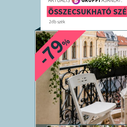
AKTUÁLIS
GRUPPI
AJÁNLAT:
ÖSSZECSUKHATÓ SZÉ
2db szék
-79
%