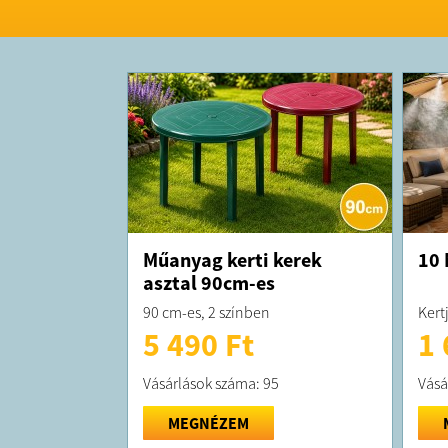
Műanyag kerti kerek
10 
asztal 90cm-es
90 cm-es, 2 színben
Kert
5 490 Ft
1 
Vásárlások száma: 95
Vásá
MEGNÉZEM