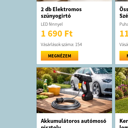
2 db Elektromos
Öss
szúnyogirtó
Sz
LED fénnyel
Puha
1 690 Ft
11
Vásárlások száma: 154
Vásá
MEGNÉZEM
Akkumulátoros autómosó
Ker
pisztoly
lom