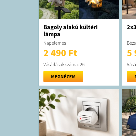
Bagoly alakú kültéri
2x3
lámpa
Napelemes
Bézs
2 490 Ft
5 
Vásárlások száma: 26
Vásá
MEGNÉZEM