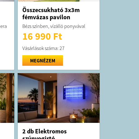
a
Összecsukható 3x3m
fémvázas pavilon
mera
Bézs színben, vízálló ponyvával
16 990 Ft
Vásárlások száma: 27
MEGNÉZEM
2 db Elektromos
szúnyogirtó