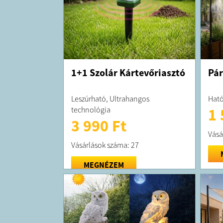
1+1 Szolár Kártevőriasztó
Pár
Leszúrható, Ultrahangos
Ható
technológia
1 
3 990 Ft
Vásá
Vásárlások száma: 27
MEGNÉZEM