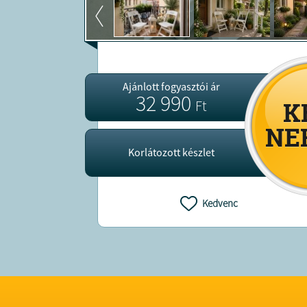
Ajánlott fogyasztói ár
32 990
Ft
Korlátozott készlet
Kedvenc