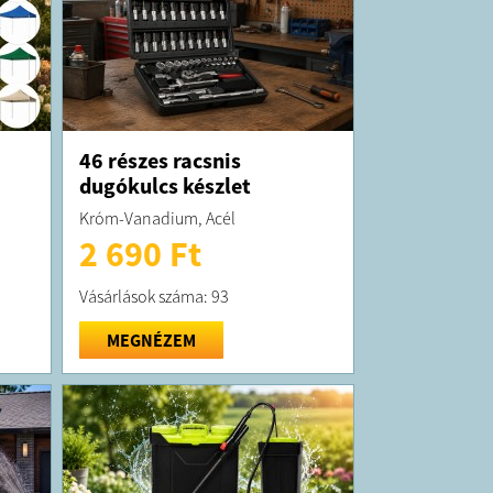
46 részes racsnis
dugókulcs készlet
Króm-Vanadium, Acél
2 690 Ft
Vásárlások száma: 93
MEGNÉZEM