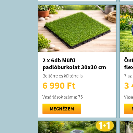
2 x 6db Műfű
Önt
padlóburkolat 30x30 cm
fle
Beltérre és kültérre is
7 az
6 990 Ft
3 
Vásárlások száma: 75
Vásá
MEGNÉZEM