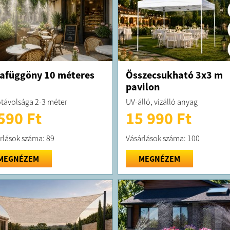
afüggöny 10 méteres
Összecsukható 3x3 m
pavilon
távolsága 2-3 méter
UV-álló, vízálló anyag
590 Ft
15 990 Ft
rlások száma: 89
Vásárlások száma: 100
MEGNÉZEM
MEGNÉZEM