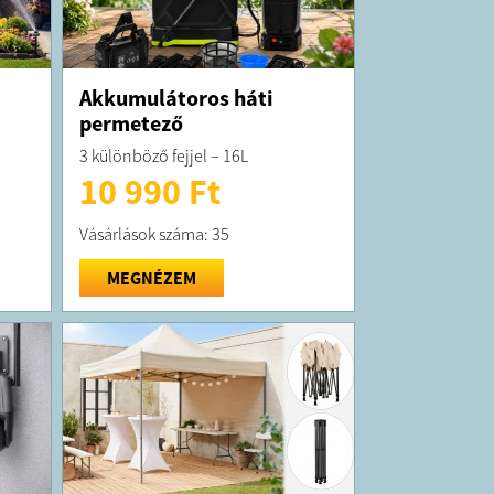
Akkumulátoros háti
permetező
3 különböző fejjel – 16L
10 990 Ft
Vásárlások száma: 35
MEGNÉZEM