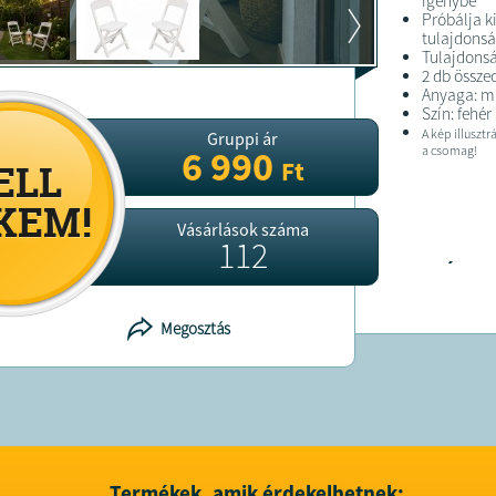
igénybe
Próbálja k
tulajdonsá
Tulajdons
2 db össz
Anyaga: 
Szín: fehér
A kép illuszt
Gruppi ár
a csomag!
6 990
Ft
Vásárlások száma
112
FELTÉTELE
A terméke
Megosztás
kiszállítjuk
A terméket
Termékek, amik érdekelhetnek: