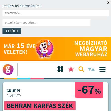
x
Iratkozz fel hírlevelünkre!
ELKÜLD
MEGBÍZHATÓ
15
MÁR
ÉVE
MAGYAR
VELETEK!
WEBÁRUHÁZ
-67
%
GRUPPI
AJÁNLAT:
BEHRAM KARFÁS SZÉK