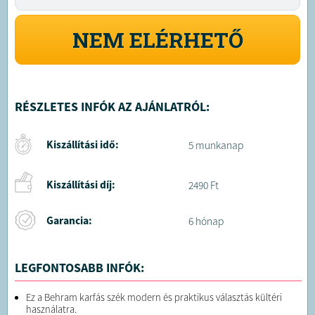
NEM ELÉRHETŐ
RÉSZLETES INFÓK AZ AJÁNLATRÓL:
Kiszállítási idő:
5 munkanap
Kiszállítási díj:
2490 Ft
Garancia:
6 hónap
LEGFONTOSABB INFÓK:
Ez a Behram karfás szék modern és praktikus választás kültéri
használatra.