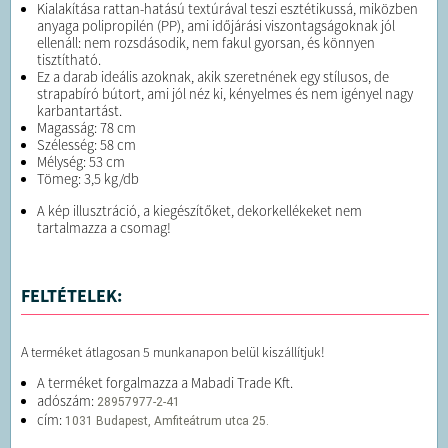
Kialakítása rattan-hatású textúrával teszi esztétikussá, miközben
anyaga polipropilén (PP), ami időjárási viszontagságoknak jól
ellenáll: nem rozsdásodik, nem fakul gyorsan, és könnyen
tisztítható.
Ez a darab ideális azoknak, akik szeretnének egy stílusos, de
strapabíró bútort, ami jól néz ki, kényelmes és nem igényel nagy
karbantartást.
Magasság: 78 cm
Szélesség: 58 cm
Mélység: 53 cm
Tömeg: 3,5 kg/db
A kép illusztráció, a kiegészítőket, dekorkellékeket nem
tartalmazza a csomag!
FELTÉTELEK:
A terméket átlagosan 5 munkanapon belül kiszállítjuk!
A terméket forgalmazza a Mabadi Trade Kft.
adószám:
28957977-2-41
cím:
1031 Budapest, Amfiteátrum utca 25.