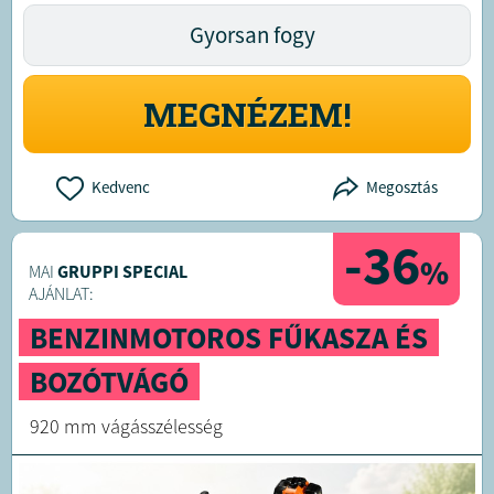
Gyorsan fogy
MEGNÉZEM!
Kedvenc
Megosztás
-36
%
MAI
GRUPPI SPECIAL
AJÁNLAT:
BENZINMOTOROS FŰKASZA ÉS
BOZÓTVÁGÓ
920 mm vágásszélesség