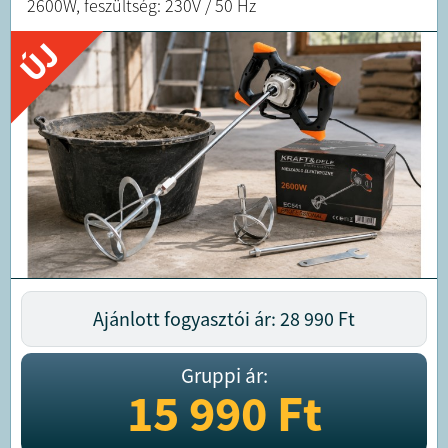
2600W, feszültség: 230V / 50 Hz
ÚJ
Ajánlott fogyasztói ár: 28 990
Ft
Gruppi ár:
15 990
Ft