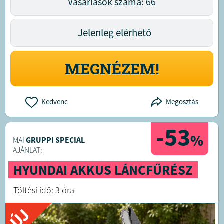
Vásárlások száma: 66
Jelenleg elérhető
MEGNÉZEM!
Kedvenc
Megosztás
-53
%
MAI
GRUPPI SPECIAL
AJÁNLAT:
HYUNDAI AKKUS LÁNCFŰRÉSZ
Töltési idő: 3 óra
ÚJ