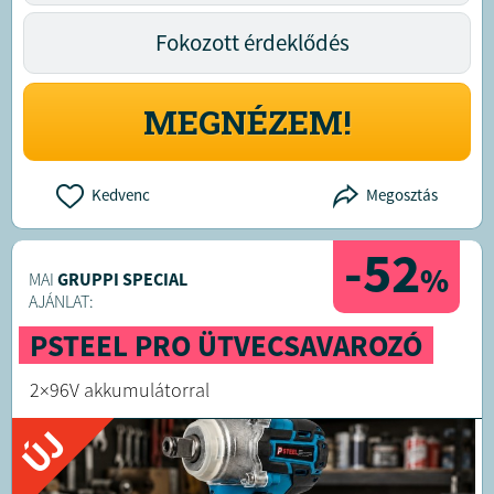
Fokozott érdeklődés
MEGNÉZEM!
Kedvenc
Megosztás
-52
%
MAI
GRUPPI SPECIAL
AJÁNLAT:
PSTEEL PRO ÜTVECSAVAROZÓ
2×96V akkumulátorral
ÚJ