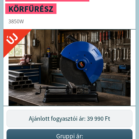
KÖRFŰRÉSZ
3850W
ÚJ
Ajánlott fogyasztói ár: 39 990
Ft
Gruppi ár: