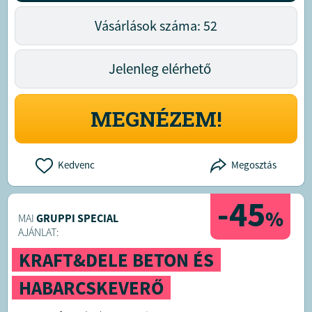
Vásárlások száma: 52
Jelenleg elérhető
MEGNÉZEM!
Kedvenc
Megosztás
-45
%
MAI
GRUPPI SPECIAL
AJÁNLAT:
KRAFT&DELE BETON ÉS
HABARCSKEVERŐ