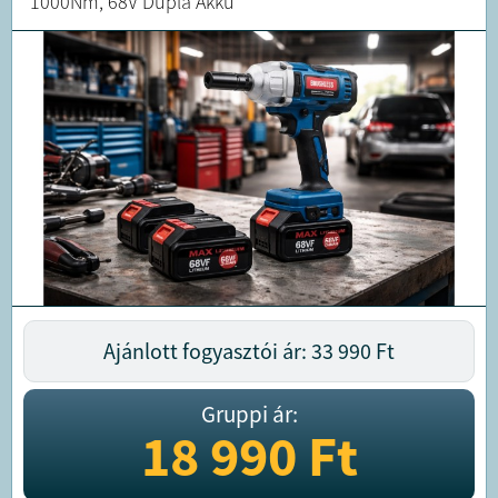
1000Nm, 68V Dupla Akku
Ajánlott fogyasztói ár: 33 990
Ft
Gruppi ár:
18 990
Ft