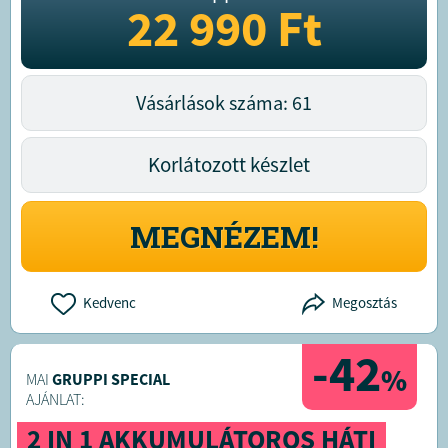
22 990
Ft
Vásárlások száma: 61
Korlátozott készlet
MEGNÉZEM!
Kedvenc
Megosztás
-42
%
MAI
GRUPPI SPECIAL
AJÁNLAT:
2 IN 1 AKKUMULÁTOROS HÁTI