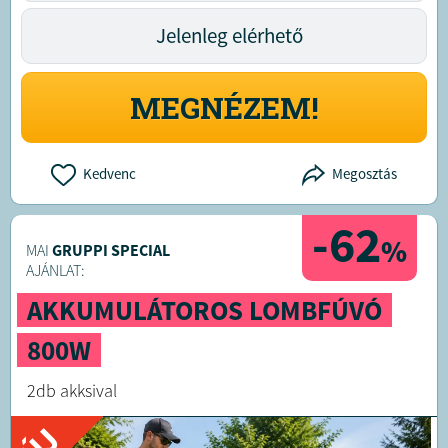
Jelenleg elérhető
MEGNÉZEM!
Kedvenc
Megosztás
-62
%
MAI
GRUPPI SPECIAL
AJÁNLAT:
AKKUMULÁTOROS LOMBFÚVÓ
800W
2db akksival
ÚJ