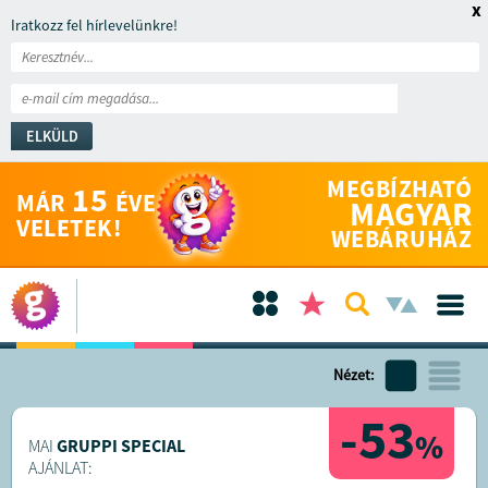
x
Iratkozz fel hírlevelünkre!
ELKÜLD
MEGBÍZHATÓ
15
MÁR
ÉVE
MAGYAR
VELETEK!
WEBÁRUHÁZ
Nézet:
-53
%
MAI
GRUPPI SPECIAL
AJÁNLAT: