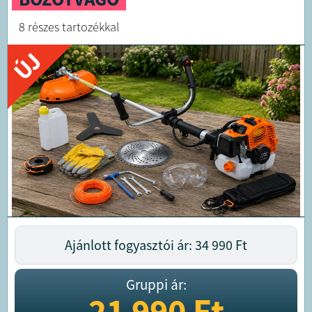
8 részes tartozékkal
ÚJ
Ajánlott fogyasztói ár: 34 990
Ft
Gruppi ár:
21 990
Ft