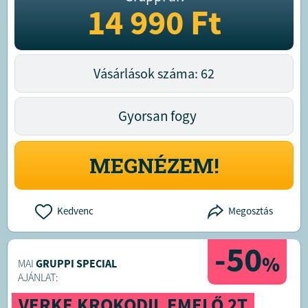
14 990
Ft
Vásárlások száma: 62
Gyorsan fogy
MEGNÉZEM!
Kedvenc
Megosztás
-50
%
MAI
GRUPPI SPECIAL
AJÁNLAT:
VERKE KROKODIL EMELŐ 2T