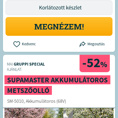
Korlátozott készlet
MEGNÉZEM!
Kedvenc
Megosztás
-52
%
MAI
GRUPPI SPECIAL
AJÁNLAT:
SUPAMASTER AKKUMULÁTOROS
METSZŐOLLÓ
SM-5010, Akkumulátoros (68V)