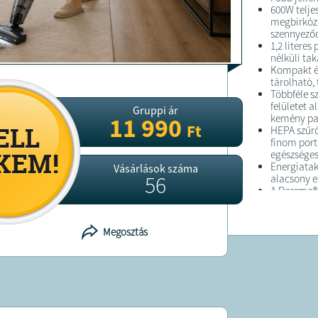
600W telje
megbirkózi
szennyeződ
1,2 literes
nélküli ta
Kompakt és
tárolható, 
Többféle s
felületet a
Gruppi ár
kemény pad
11 990
Ft
HEPA szűrő
finom port 
egészséges
Energiatak
Vásárlások száma
56
alacsony e
A Deerma® 
közepes mé
könnyű kez
elsődleges
Megosztás
A kompakt 
így biztos 
pormentes 
FELTÉTELE