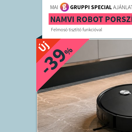
MAI
GRUPPI SPECIAL
AJÁNLAT
NAMVI ROBOT PORSZ
Felmosó tisztító funkcióval
Új
-39
%