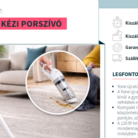
:
 KÉZI PORSZÍVÓ
Kiszál
Kiszáll
Garan
Szállí
LEGFONTO
Yone újrat
A Yone újr
kínál a gy
nehézkes e
Kompakt mé
köszönhet
pontján, ső
A 120 W te
mindennapi
miközben a