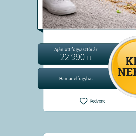
Ajánlott fogyasztói ár
22 990
Ft
Hamar elfogyhat
Kedvenc