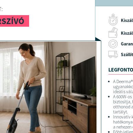
:
RSZÍVÓ
Kiszál
Kiszáll
Garan
Szállí
LEGFONTO
A Deerma®
ugyanakkor
ideális vá
A 600W-os t
biztosítja
otthonod a
tartályt.
Innovatív 
hatékonyan
a nehezen e
Főbb jelle