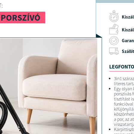
:
 PORSZÍVÓ
Kiszál
Kiszáll
Garan
Szállí
LEGFONTO
3in1 száraz
literes tart
Egy olyan 
porszívás 
tisztítást 
funkcióval
kifújónyíl
köszönhető
a por, az 
visszatartj
Kárpittiszt