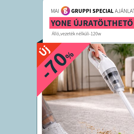
MAI
GRUPPI SPECIAL
AJÁNLAT
YONE ÚJRATÖLTHETŐ
Álló,vezeték nélküli-120w
Új
-70
%