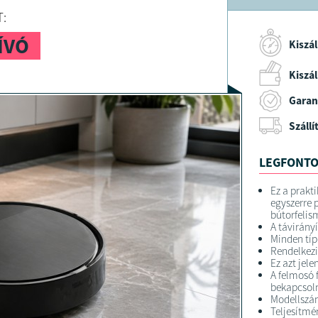
A terméket
:
A terméket
Bp. Könyve
ÍVÓ
Kiszál
Kiszáll
Garan
Szállí
LEGFONTO
Ez a prakt
egyszerre p
bútorfelis
A távirányí
Minden típ
Rendelkezi
Ez azt jel
A felmosó 
bekapcsoln
Modellszá
Teljesítmén