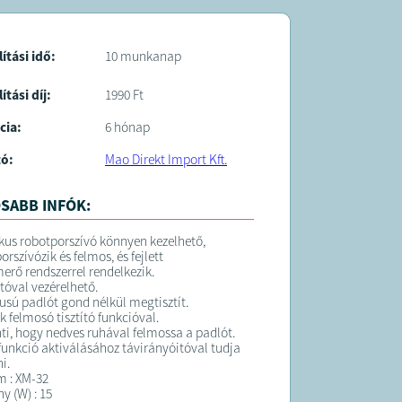
 átlagosan 3 munkanapon belül kiszállítjuk!
 forgalmazza a Sale Import Kft. Cím: 1089
s Kálmán krt 76.
lítási idő:
10 munkanap
ítási díj:
1990 Ft
cia:
6 hónap
tó:
Mao Direkt Import Kft.
SABB INFÓK:
ikus robotporszívó könnyen kezelhető,
orszívózik és felmos, és fejlett
merő rendszerrel rendelkezik.
tóval vezérelhető.
usú padlót gond nélkül megtisztít.
k felmosó tisztító funkcióval.
enti, hogy nedves ruhával felmossa a padlót.
funkció aktiválásához távirányóitóval tudja
i.
m : XM-32
y (W) : 15