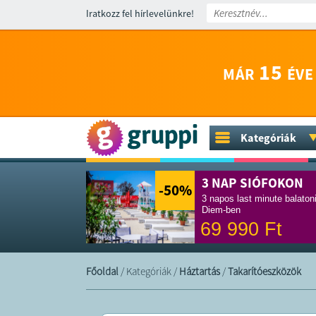
Iratkozz fel hírlevelünkre!
15
MÁR
ÉVE
Kategóriák
3 NAP SIÓFOKON
-50
%
3 napos last minute balaton
Diem-ben
69 990
Ft
Főoldal
/
Kategóriák
/
Háztartás
/
Takarítóeszközök