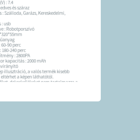
V) : 7.4
Nedves és száraz
 : Szálloda, Garázs, Kereskedelmi,
 : usb
e : Robotporszívó
70*320*55mm
Műanyag
 60-90 perc
 : 180-240 perc
sítmény : 2800PA
r kapacitás : 2000 mAh
ávirányitó
p illusztráció, a valós termék kisebb
eltérhet a képen láthatótól.
tőket, dekorkellékeket nem tartalmazza a
K:
t átlagosan 10 munkanapon belül
!
 forgalmazza a Mao Direkt Import Kft.