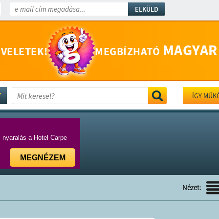
ELKÜLD
MAGYAR
 VELETEK!
MEGBÍZHATÓ
ÍGY MŰK
i nyaralás a Hotel Carpe
MEGNÉZEM
Nézet: