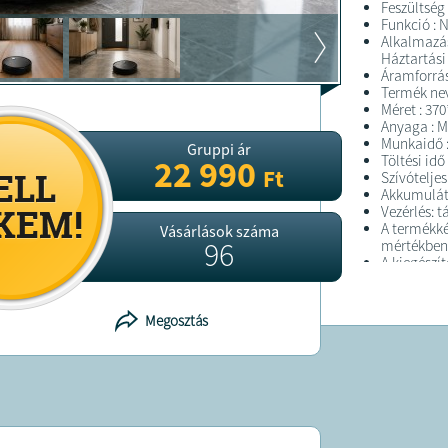
Feszültség (
Funkció : 
Alkalmazás
Háztartási
Áramforrás
Termék nev
Méret : 3
Anyaga : 
Munkaidő :
Gruppi ár
Töltési idő
22 990
Ft
Szívótelje
Akkumuláto
Vezérlés: t
A termékké
Vásárlások száma
96
mértékben 
A kiegészí
csomag!
Megosztás
FELTÉTELE
A terméke
kiszállítjuk
A terméket