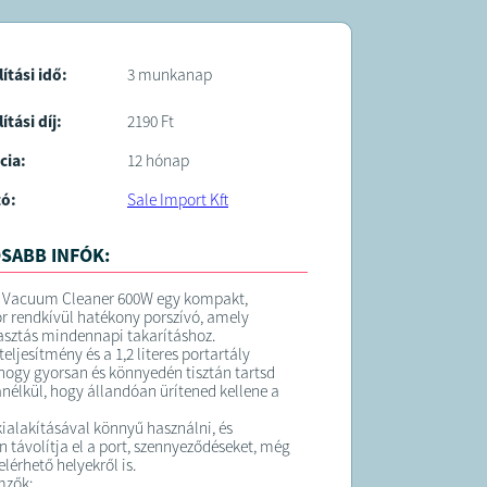
lítási idő:
3 munkanap
ítási díj:
2190 Ft
cia:
12 hónap
tó:
Sale Import Kft
SABB INFÓK:
 Vacuum Cleaner 600W egy kompakt,
 rendkívül hatékony porszívó, amely
lasztás mindennapi takarításhoz.
eljesítmény és a 1,2 literes portartály
, hogy gyorsan és könnyedén tisztán tartsd
nélkül, hogy állandóan ürítened kellene a
kialakításával könnyű használni, és
 távolítja el a port, szennyeződéseket, még
lérhető helyekről is.
mzők: