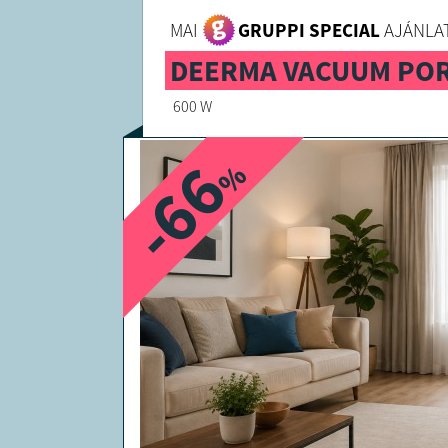
MAI
GRUPPI SPECIAL
AJÁNLAT
DEERMA VACUUM PO
600 W
-66
%