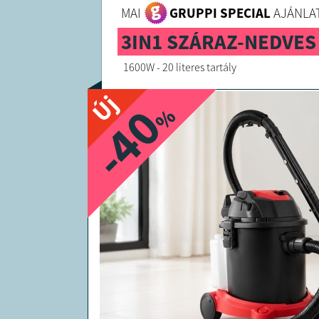
MAI
GRUPPI SPECIAL
AJÁNLAT
3IN1 SZÁRAZ-NEDVES
1600W - 20 literes tartály
Új
-40
%