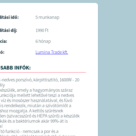
lítási idő:
5 munkanap
ítási díj:
1990 Ft
cia:
6 hónap
tó:
Lumina Trade kft.
SABB INFÓK:
-nedves porszívó, kárpittisztító, 1600W - 20
ály
készülék, amely a hagyományos száraz
funkciója mellett lehetővé teszi a nedves
is víz és mosószer használatával, és fúvó
 is rendelkezik, miután a szívótömlőt a
áshoz mozgatja. A kettős szűrésnek
en (szivacsszűrő és HEPA szűrő) a készülék
atkák és a baktériumok akár 99%-át is
a!
ító funkció - nemcsak a por és a