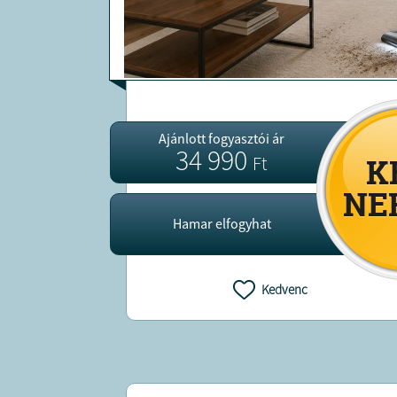
Ajánlott fogyasztói ár
34 990
Ft
Hamar elfogyhat
Kedvenc