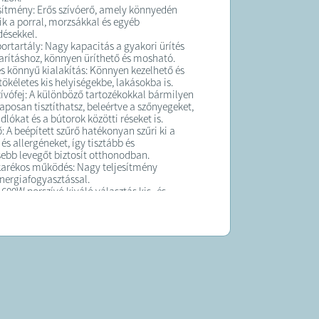
sítmény: Erős szívóerő, amely könnyedén
k a porral, morzsákkal és egyéb
ésekkel.
 portartály: Nagy kapacitás a gyakori ürítés
karításhoz, könnyen üríthető és mosható.
 könnyű kialakítás: Könnyen kezelhető és
tökéletes kis helyiségekbe, lakásokba is.
zívófej: A különböző tartozékokkal bármilyen
laposan tisztíthatsz, beleértve a szőnyegeket,
lókat és a bútorok közötti réseket is.
: A beépített szűrő hatékonyan szűri ki a
és allergéneket, így tisztább és
ebb levegőt biztosít otthonodban.
arékos működés: Nagy teljesítmény
nergiafogyasztással.
600W porszívó kiváló választás kis- és
retű lakások számára, ahol fontos a
elhetőség, de a hatékony tisztítás is
 szempont.
méret nem megy a teljesítmény rovására,
lehetsz benne, hogy minden felület tiszta és
lesz.
K: