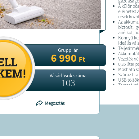
gazdaságos
A különböz
elérheted 
rések közöt
Az akkumu
biztosít, 
anélkül, h
Könnyű kez
ideális vá
Teljesítmé
Gruppi ár
Akkumulát
6 990
Ft
Vezeték né
0,35 liter 
Mosható s
Száraz tis
Vásárlások száma
103
USB töltő
Tartozékok
könnyű kia
Megosztás
FELTÉTELE
A terméket
A terméket
elérhetősé
Kálmán krt