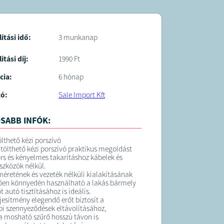
lítási idő:
3 munkanap
ítási díj:
1990 Ft
cia:
6 hónap
tó:
Sale Import Kft
SABB INFÓK:
ölthető kézi porszívó
atölthető kézi porszívó praktikus megoldást
ors és kényelmes takarításhoz kábelek és
szközök nélkül.
retének és vezeték nélküli kialakításának
ően könnyedén használható a lakás bármely
t autó tisztításához is ideális.
ljesítmény elegendő erőt biztosít a
 szennyeződések eltávolításához,
 mosható szűrő hosszú távon is