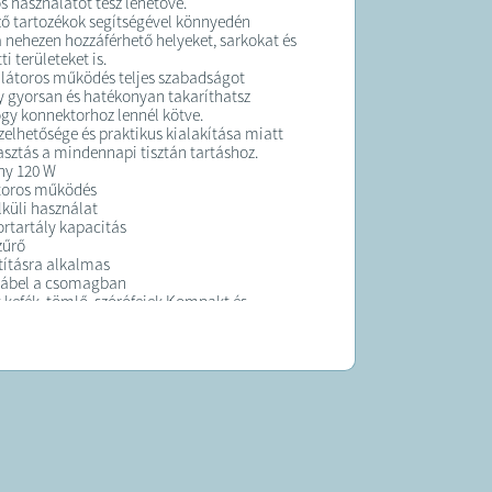
 használatot tesz lehetővé.
ő tartozékok segítségével könnyedén
a nehezen hozzáférhető helyeket, sarkokat és
ti területeket is.
látoros működés teljes szabadságot
így gyorsan és hatékonyan takaríthatsz
ogy konnektorhoz lennél kötve.
elhetősége és praktikus kialakítása miatt
lasztás a mindennapi tisztán tartáshoz.
ny 120 W
oros működés
lküli használat
portartály kapacitás
zűrő
ztításra alkalmas
kábel a csomagban
 kefék, tömlő, szórófejek Kompakt és
lakítás
K:
 átlagosan 3 munkanapon belül kiszállítjuk!
 forgalmazza a Sale Import Kft.
gei:
info@alibuy.hu
; cím: 1089 Bp. Könyves
 76.