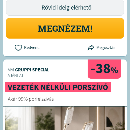
Rövid ideig elérhető
MEGNÉZEM!
Kedvenc
Megosztás
-38
%
MAI
GRUPPI SPECIAL
AJÁNLAT:
VEZETÉK NÉLKÜLI PORSZÍVÓ
Akár 99% porfelszívás