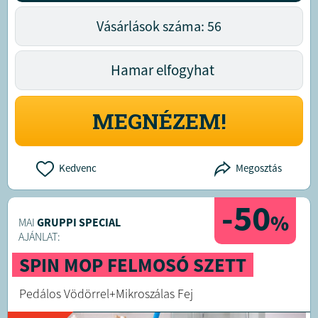
Vásárlások száma: 56
Hamar elfogyhat
MEGNÉZEM!
Kedvenc
Megosztás
-50
%
MAI
GRUPPI SPECIAL
AJÁNLAT:
SPIN MOP FELMOSÓ SZETT
Pedálos Vödörrel+Mikroszálas Fej