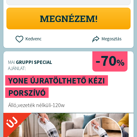
MEGNÉZEM!
Kedvenc
Megosztás
-70
%
MAI
GRUPPI SPECIAL
AJÁNLAT:
YONE ÚJRATÖLTHETŐ KÉZI
PORSZÍVÓ
Álló,vezeték nélküli-120w
ÚJ