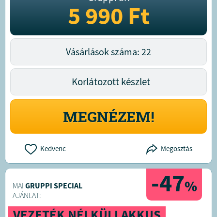
5 990
Ft
Vásárlások száma: 22
Korlátozott készlet
MEGNÉZEM!
Kedvenc
Megosztás
-47
%
MAI
GRUPPI SPECIAL
AJÁNLAT:
VEZETÉK NÉLKÜLI AKKUS