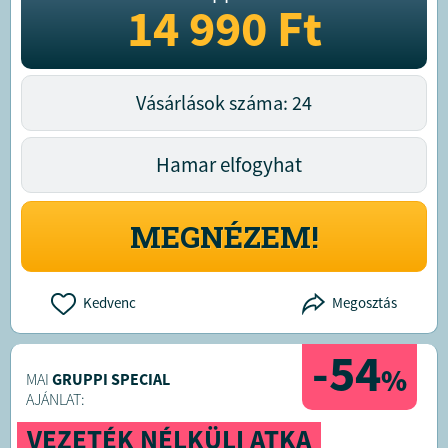
14 990
Ft
Vásárlások száma: 24
Hamar elfogyhat
MEGNÉZEM!
Kedvenc
Megosztás
-54
%
MAI
GRUPPI SPECIAL
AJÁNLAT:
VEZETÉK NÉLKÜLI ATKA