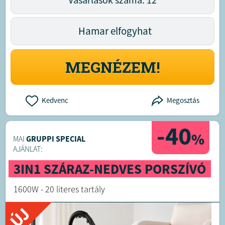
Hamar elfogyhat
MEGNÉZEM!
Kedvenc
Megosztás
-40
%
MAI
GRUPPI SPECIAL
AJÁNLAT:
3IN1 SZÁRAZ-NEDVES PORSZÍVÓ
1600W - 20 literes tartály
ÚJ