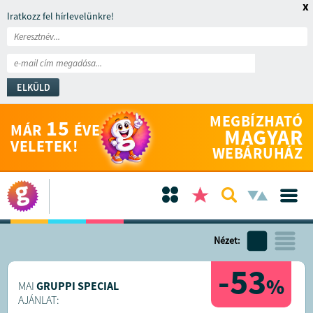
x
Iratkozz fel hírlevelünkre!
ELKÜLD
MEGBÍZHATÓ
15
MÁR
ÉVE
MAGYAR
VELETEK!
WEBÁRUHÁZ
Nézet:
-53
%
MAI
GRUPPI SPECIAL
AJÁNLAT: