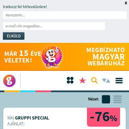
x
Iratkozz fel hírlevelünkre!
ELKÜLD
MEGBÍZHATÓ
15
MÁR
ÉVE
MAGYAR
VELETEK!
WEBÁRUHÁZ
Nézet:
-76
%
MAI
GRUPPI SPECIAL
AJÁNLAT: