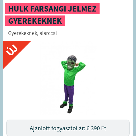
HULK FARSANGI JELMEZ
GYEREKEKNEK
Gyerekeknek, álarccal
ÚJ
Ajánlott fogyasztói ár: 6 390
Ft