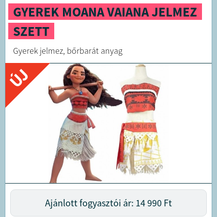
GYEREK MOANA VAIANA JELMEZ
SZETT
Gyerek jelmez, bőrbarát anyag
ÚJ
Ajánlott fogyasztói ár: 14 990
Ft