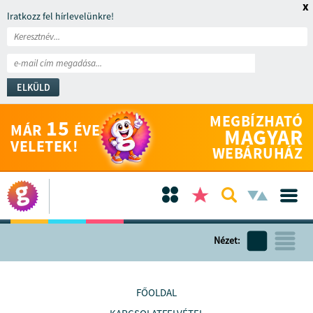
x
Iratkozz fel hírlevelünkre!
ELKÜLD
MEGBÍZHATÓ
15
MÁR
ÉVE
MAGYAR
VELETEK!
WEBÁRUHÁZ
Nézet:
FŐOLDAL