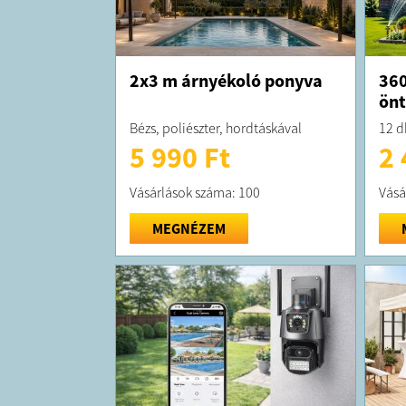
2x3 m árnyékoló ponyva
360
önt
Bézs, poliészter, hordtáskával
12 db
5 990 Ft
2 
Vásárlások száma: 100
Vásá
MEGNÉZEM