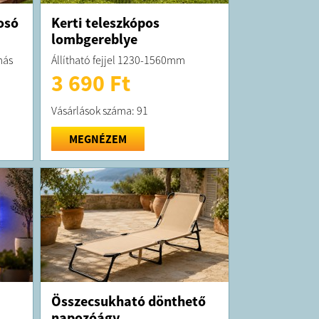
osó
Kerti teleszkópos
lombgereblye
más
Állítható fejjel 1230-1560mm
3 690 Ft
Vásárlások száma: 91
MEGNÉZEM
Összecsukható dönthető
napozóágy