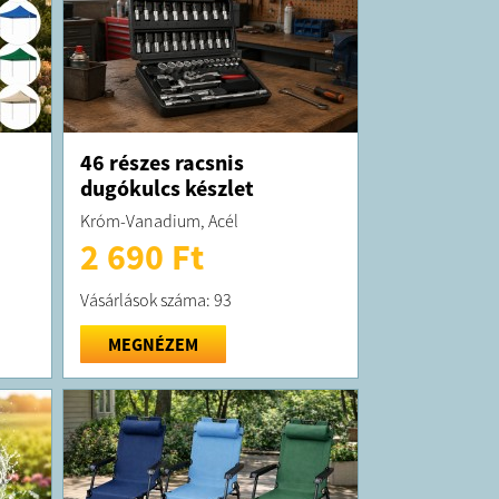
46 részes racsnis
dugókulcs készlet
Króm-Vanadium, Acél
2 690 Ft
Vásárlások száma: 93
MEGNÉZEM