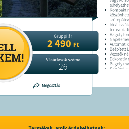
vagy külső
elhelyezhe
Kompakt m
köszönhető
szúrópálca 
Ideális vá
teraszok dí
Bagoly for
Gruppi ár
Napeleme
2 490
Ft
Automatik
Beépített 
Vezeték né
Dekoratív 
Vásárlások száma
26
Bagoly ma
Szúrópálca
Súly 220 g
Kapcsolóva
Kültéri has
Megosztás
FELTÉTELE
A terméket
A terméket 
elérhetősé
Termékek, amik érdekelhetnek: