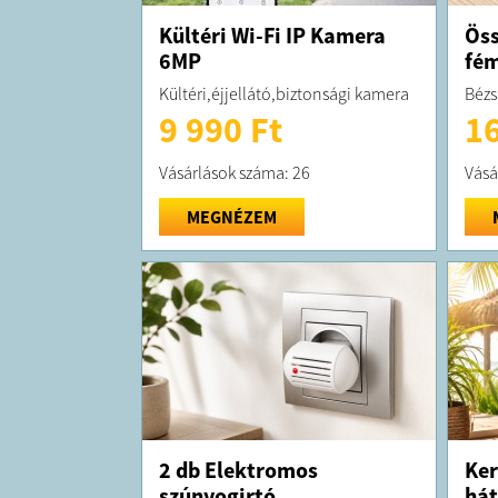
Kültéri Wi-Fi IP Kamera
Ös
6MP
fém
Kültéri,éjjellátó,biztonsági kamera
Bézs
9 990 Ft
16
Vásárlások száma: 26
Vásá
MEGNÉZEM
2 db Elektromos
Ker
szúnyogirtó
hát