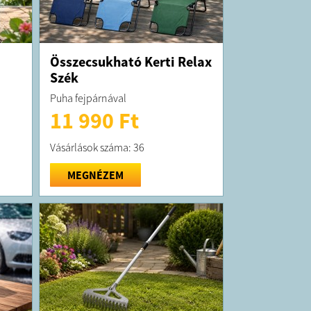
Összecsukható Kerti Relax
Szék
Puha fejpárnával
11 990 Ft
Vásárlások száma: 36
MEGNÉZEM