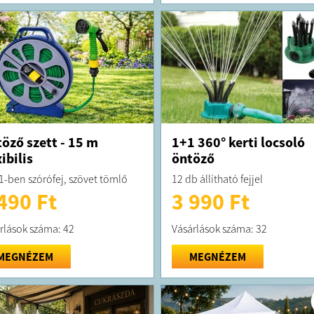
öző szett - 15 m
1+1 360° kerti locsoló
xibilis
öntöző
 1-ben szórófej, szövet tömlő
12 db állítható fejjel
490 Ft
3 990 Ft
rlások száma: 42
Vásárlások száma: 32
MEGNÉZEM
MEGNÉZEM