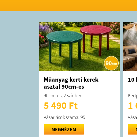
Műanyag kerti kerek
10 
asztal 90cm-es
90 cm-es, 2 színben
Kert
5 490 Ft
1 
Vásárlások száma: 95
Vásá
MEGNÉZEM