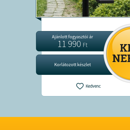
Ajánlott fogyasztói ár
11 990
Ft
Korlátozott készlet
Kedvenc