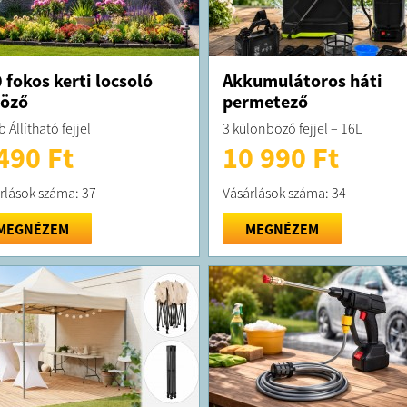
 fokos kerti locsoló
Akkumulátoros háti
öző
permetező
 Állítható fejjel
3 különböző fejjel – 16L
490 Ft
10 990 Ft
rlások száma: 37
Vásárlások száma: 34
MEGNÉZEM
MEGNÉZEM