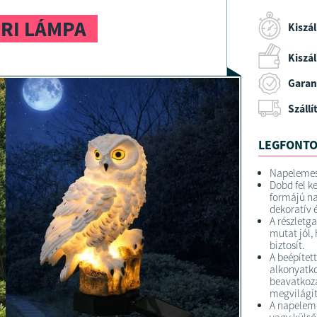
RI LÁMPA
Kiszál
Kiszáll
Garan
Szállí
LEGFONTO
Napelemes
Dobd fel k
formájú n
dekoratív 
A részletg
mutat jól,
biztosít.
A beépítet
alkonyatko
beavatkozá
megvilágít
A napeleme