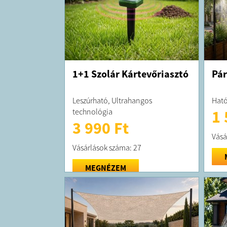
1+1 Szolár Kártevőriasztó
Pár
Leszúrható, Ultrahangos
Ható
technológia
1 
3 990 Ft
Vásá
Vásárlások száma: 27
MEGNÉZEM