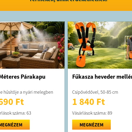
Méteres Párakapu
Fűkasza heveder mellé
je hűsítője a nyári melegben
Csípővédővel, 50-85 cm
690 Ft
1 840 Ft
rlások száma: 63
Vásárlások száma: 89
MEGNÉZEM
MEGNÉZEM