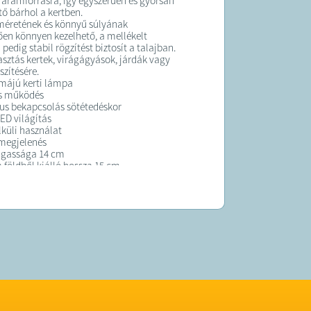
 áramforrásra, így egyszerűen és gyorsan
tő bárhol a kertben.
éretének és könnyű súlyának
en könnyen kezelhető, a mellékelt
pedig stabil rögzítést biztosít a talajban.
lasztás kertek, virágágyások, járdák vagy
szítésére.
májú kerti lámpa
s működés
us bekapcsolás sötétedéskor
LED világítás
lküli használat
megjelenés
gassága 14 cm
 földből kiálló hossza 15 cm
l ellátott napelem
ználatra ideális
K:
 átlagosan 5 munkanapon belül kiszállítjuk!
forgalmazza a Netklikk online kft.,
ge:
trendshopping.hu@gmail.com