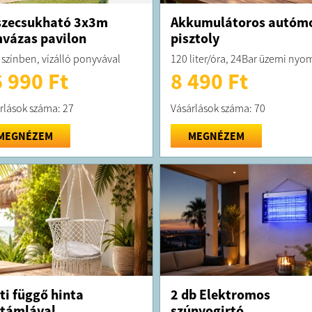
szecsukható 3x3m
Akkumulátoros autóm
vázas pavilon
pisztoly
 színben, vízálló ponyvával
120 liter/óra, 24Bar üzemi nyo
 990 Ft
8 490 Ft
rlások száma: 27
Vásárlások száma: 70
MEGNÉZEM
MEGNÉZEM
ti függő hinta
2 db Elektromos
támlával
szúnyogirtó