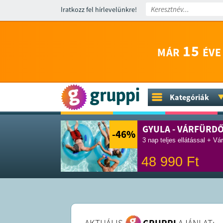
Iratkozz fel hírlevelünkre!
15
MÁR
ÉVE
Kategóriák
GYULA - VÁRFÜRD
-46
%
3 nap teljes ellátással + Vá
48 990
Ft