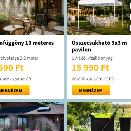
afüggöny 10 méteres
Összecsukható 3x3 m
pavilon
távolsága 2-3 méter
UV-álló, vízálló anyag
590 Ft
15 990 Ft
rlások száma: 89
Vásárlások száma: 100
MEGNÉZEM
MEGNÉZEM