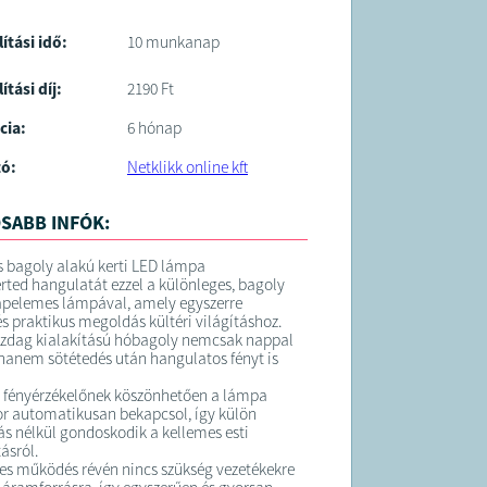
lítási idő:
10 munkanap
ítási díj:
2190 Ft
cia:
6 hónap
tó:
Netklikk online kft
SABB INFÓK:
 bagoly alakú kerti LED lámpa
erted hangulatát ezzel a különleges, bagoly
apelemes lámpával, amely egyszerre
és praktikus megoldás kültéri világításhoz.
azdag kialakítású hóbagoly nemcsak nappal
 hanem sötétedés után hangulatos fényt is
t fényérzékelőnek köszönhetően a lámpa
r automatikusan bekapcsol, így külön
s nélkül gondoskodik a kellemes esti
ásról.
s működés révén nincs szükség vezetékekre