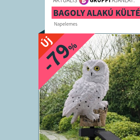
AKTUÁLIS
GRUPPI
AJÁNLAT:
BAGOLY ALAKÚ KÜLTÉ
Napelemes
Új
-79
%