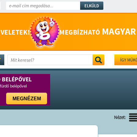
ELKÜLD
MAGYAR
 VELETEK!
MEGBÍZHATÓ
ÍGY MŰK
Ő BELÉPŐVEL
rfürdő belépővel
MEGNÉZEM
Nézet: