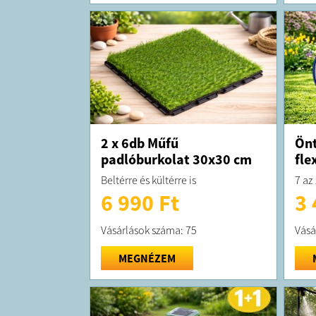
2 x 6db Műfű
Önt
padlóburkolat 30x30 cm
fle
Beltérre és kültérre is
7 az
6 990 Ft
3 
Vásárlások száma: 75
Vásá
MEGNÉZEM