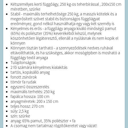
Kétszemélyes kerti függőágy, 250 kg-os teherbírással , 200x150 cm
méretben, szürke
Stabil - maximális terhelhetősége 250 kg, a masszív kötelek és a
megerősített szövet stabil és biztonságos függőágyat
eredményez, gond nélkül használhatja egy vagy két személy is
Kényelmes és erős - a függőágy anyaga kiváló minőségű pamut
(65%) és poliészter (35%) keverékéből készül, melynek
köszönhetően légáteresztő, ellenáll a nyúlásnak és nem kopik el
könnyen
Könnyen tisztán tartható - a szennyeződések nedves ruhával
eltávolíthatók, és ha szükséges, akkor mosógépben is mosható a
függőágy textil anyaga
Tulajdonságok:
2 fő számára kényelmes kialakítás
tartós, kopásálló anyag
fonott zsinórok
tömör fa rudak
egyszerű összeszerelés
maximális terhelés: 250 kg
fapálca hossza: 100 cm
anyagméretek: 200 x 150 cm
teljes hossz: 270 cm
súly: 2,5 kg
szín: szürke
anyag: 65% pamut, 35% poliészter + fa
A csomag nem tartalmaz rögzítőkeretet vagy vázat!