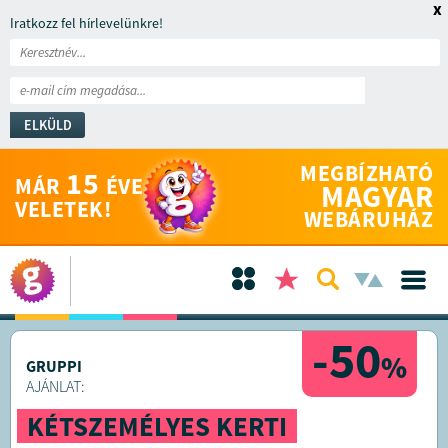
x
Iratkozz fel hírlevelünkre!
ELKÜLD
MEGBÍZHATÓ
15
MÁR
ÉVE
MAGYAR
VELETEK!
WEBÁRUHÁZ
-50
%
GRUPPI
AJÁNLAT:
KÉTSZEMÉLYES KERTI