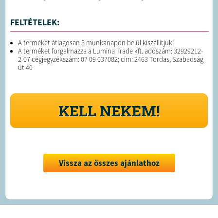
FELTÉTELEK:
A terméket átlagosan 5 munkanapon belül kiszállítjuk!
A terméket forgalmazza a Lumina Trade kft. adószám: 32929212-
2-07 cégjegyzékszám: 07 09 037082; cím: 2463 Tordas, Szabadság
út 40
KELL NEKEM!
Vissza az összes ajánlathoz