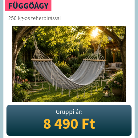
FÜGGŐÁGY
250 kg-os teherbírással
Gruppi ár:
8 490
Ft