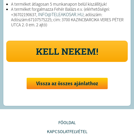
A terméket átlagosan 5 munkanapon belül kiszállítjuk!
A terméket forgalmazza Fehér Balázs e.v. (elérhetőségei:
INFO@TELEAKOSAR.HU
+36702190637,
; adószám:
Adószám:67107575225; cím: 3700 KAZINCBARCIKA VERES PÉTER
UTCA 2. 0 em. 2 ajtó)
KELL NEKEM!
Vissza az összes ajánlathoz
FŐOLDAL
KAPCSOLATFELVÉTEL