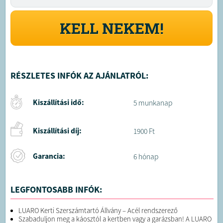
KELL NEKEM!
RÉSZLETES INFÓK AZ AJÁNLATRÓL:
Kiszállítási idő:
5 munkanap
Kiszállítási díj:
1900 Ft
Garancia:
6 hónap
LEGFONTOSABB INFÓK:
LUARO Kerti Szerszámtartó Állvány – Acél rendszerező
Szabaduljon meg a káosztól a kertben vagy a garázsban! A LUARO