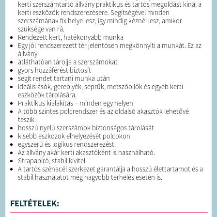
kerti szerszámtartó állvány praktikus és tartós megoldást kínál a
kerti eszközök rendszerezésére. Segítségével minden
szerszámának fix helye lesz, így mindig kéznél lesz, amikor
szüksége van rá.
Rendezett kert, hatékonyabb munka
Egy jól rendszerezett tér jelentősen megkönnyíti a munkát. Ez az
állvány:
átláthatóan tárolja a szerszámokat
gyors hozzáférést biztosít
segít rendet tartani munka után
Ideális ásók, gereblyék, seprűk, metszőollók és egyéb kerti
eszközök tárolására.
Praktikus kialakítás – minden egy helyen
A több szintes polcrendszer és az oldalsó akasztók lehetővé
teszik:
hosszú nyelű szerszámok biztonságos tárolását
kisebb eszközök elhelyezését polcokon
egyszerű és logikus rendszerezést
Az állvány akár kerti akasztóként is használható.
Strapabíró, stabil kivitel
A tartós szénacél szerkezet garantálja a hosszú élettartamot és a
stabil használatot még nagyobb terhelés esetén is.
FELTÉTELEK: