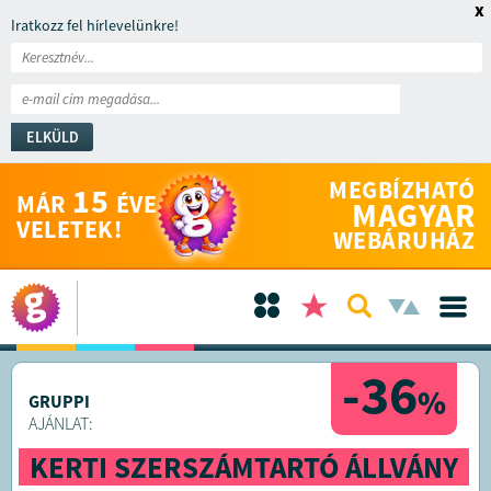
x
Iratkozz fel hírlevelünkre!
ELKÜLD
MEGBÍZHATÓ
15
MÁR
ÉVE
MAGYAR
VELETEK!
WEBÁRUHÁZ
-36
%
GRUPPI
AJÁNLAT:
KERTI SZERSZÁMTARTÓ ÁLLVÁNY