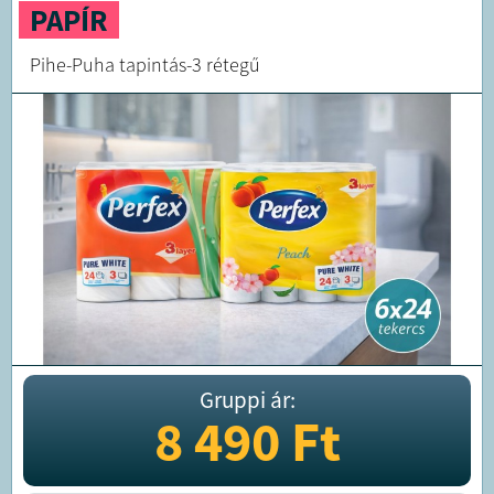
PAPÍR
Pihe-Puha tapintás-3 rétegű
Gruppi ár:
8 490
Ft