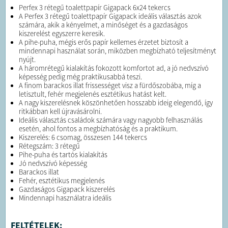
Perfex 3 rétegű toalettpapír Gigapack 6x24 tekercs
A Perfex 3 rétegű toalettpapír Gigapack ideális választás azok
számára, akik a kényelmet, a minőséget és a gazdaságos
kiszerelést egyszerre keresik.
A pihe-puha, mégis erős papír kellemes érzetet biztosít a
mindennapi használat során, miközben megbízható teljesítményt
nyújt.
A háromrétegű kialakítás fokozott komfortot ad, a jó nedvszívó
képesség pedig még praktikusabbá teszi.
A finom barackos illat frissességet visz a fürdőszobába, míg a
letisztult, fehér megjelenés esztétikus hatást kelt.
A nagy kiszerelésnek köszönhetően hosszabb ideig elegendő, így
ritkábban kell újravásárolni.
Ideális választás családok számára vagy nagyobb felhasználás
esetén, ahol fontos a megbízhatóság és a praktikum.
Kiszerelés: 6 csomag, összesen 144 tekercs
Rétegszám: 3 rétegű
Pihe-puha és tartós kialakítás
Jó nedvszívó képesség
Barackos illat
Fehér, esztétikus megjelenés
Gazdaságos Gigapack kiszerelés
Mindennapi használatra ideális
FELTÉTELEK: