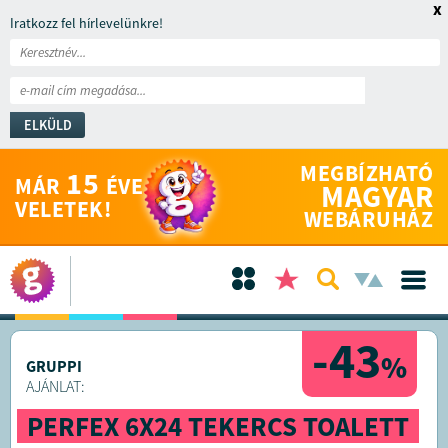
x
Iratkozz fel hírlevelünkre!
ELKÜLD
MEGBÍZHATÓ
15
MÁR
ÉVE
MAGYAR
VELETEK!
WEBÁRUHÁZ
-43
%
GRUPPI
AJÁNLAT:
PERFEX 6X24 TEKERCS TOALETT