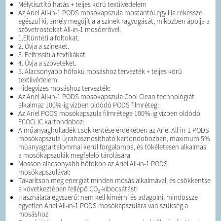
Mélytisztító hatás + teljes körű textilvédelem
Az Ariel All-in-1 PODS mosókapszula mostantól egy lila rekesszel
egészül ki, amely megújítja a színek ragyogását, miközben ápolja a
szövetrostokat All-in-1 mosóerővel:
1.Eltünteti a foltokat.
2. Óvja a színeket.
3. Felfrissíti a textíliákat.
4. Óvja a szöveteket.
5. Alacsonyabb hőfokú mosáshoz tervezték + teljes körű
textilvédelem
Hidegvizes mosáshoz tervezték:
Az Ariel All-in-1 PODS mosókapszula Cool Clean technológiát
alkalmaz 100%-ig vízben oldódó PODS filmréteg:
Az Ariel PODS mosókapszula filmrétege 100%-ig vízben oldódó
ECOCLIC kartondoboz:
A műanyaghulladék csökkentése érdekében az Ariel All-in-1 PODS
mosókapszula újrahasznosítható kartondobozban, maximum 5%
műanyagtartalommal kerül forgalomba, és tökéletesen alkalmas
a mosókapszulák megfelelő tárolására
Mosson alacsonyabb hőfokon az Ariel All-in-1 PODS
mosókapszulával:
Takarítson meg energiát minden mosás alkalmával, és csökkentse
a következtében fellépő CO₂-kibocsátást!
Használata egyszerű: nem kell kimérni és adagolni; mindössze
egyetlen Ariel All-in-1 PODS mosókapszulára van szükség a
mosáshoz