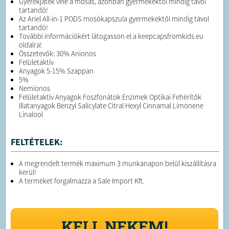
Gyerekjáték vele a mosás, azonban gyermekektől mindig távol
tartandó!
Az Ariel All-in-1 PODS mosókapszula gyermekektől mindig távol
tartandó!
További információkért látogasson el a keepcapsfromkids.eu
oldalra!
Összetevők: 30% Anionos
Felületaktív
Anyagok 5-15% Szappan
5%
Nemionos
Felületaktív Anyagok Foszfonátok Enzimek Optikai Fehérítők
Illatanyagok Benzyl Salicylate Citral Hexyl Cinnamal Limonene
Linalool
FELTÉTELEK:
A megrendelt termék maximum 3 munkanapon belül kiszállításra
kerül!
A terméket forgalmazza a Sale Import Kft.
KELL NEKEM!