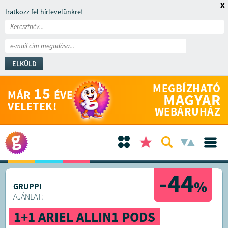
x
Iratkozz fel hírlevelünkre!
ELKÜLD
MEGBÍZHATÓ
15
MÁR
ÉVE
MAGYAR
VELETEK!
WEBÁRUHÁZ
-44
%
GRUPPI
AJÁNLAT:
1+1 ARIEL ALLIN1 PODS