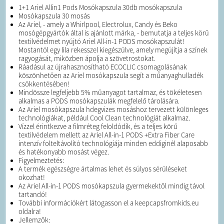
1+1 Ariel Allin1 Pods Mosókapszula 30db mosókapszula
Mosókapszula 30 mosás
Az Ariel, - amely a Whirlpool, Electrolux, Candy és Beko
mosógépgyártók által is ajánlott márka, - bemutatja a teljes körű
textilvédelmet nyújtó Ariel All-in-1 PODS mosókapszulát!
Mostantól egy lila rekesszel kiegészülve, amely megújítja a színek
ragyogását, miközben ápolja a szövetrostokat.
Ráadásul az újrahasznosítható ECOCLIC csomagolásának
köszönhetően az Ariel mosókapszula segít a műanyaghulladék
csökkentésében!
Mindössze legfeljebb 5% műanyagot tartalmaz, és tökéletesen
alkalmas a PODS mosókapszulák megfelelő tárolására.
Az Ariel mosókapszula hdegvizes mosáshoz tervezett különleges
technológiákat, például Cool Clean technológiát alkalmaz.
Vízzel érintkezve a filmréteg feloldódik, és a teljes körű
textilvédelem mellett az Ariel All-in-1 PODS +Extra Fiber Care
intenzív folteltávolító technológiája minden eddiginél alaposabb
és hatékonyabb mosást végez.
Figyelmeztetés:
A termék egészségre ártalmas lehet és súlyos sérüléseket
okozhat!
Az Ariel All-in-1 PODS mosókapszula gyermekektől mindig távol
tartandó!
További információkért látogasson el a keepcapsfromkids.eu
oldalra!
Jellemzők: