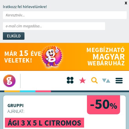
x
Iratkozz fel hírlevelünkre!
ELKÜLD
MEGBÍZHATÓ
15
MÁR
ÉVE
MAGYAR
VELETEK!
WEBÁRUHÁZ
-50
%
GRUPPI
AJÁNLAT:
ÁGI 3 X 5 L CITROMOS