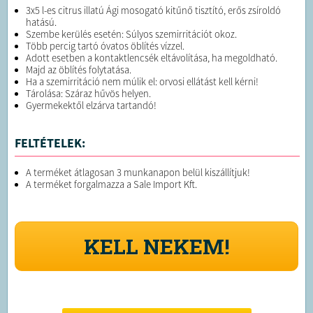
3x5 l-es citrus illatú Ági mosogató kitűnő tisztító, erős zsíroldó
hatású.
Szembe kerülés esetén: Súlyos szemirritációt okoz.
Több percig tartó óvatos öblítés vízzel.
Adott esetben a kontaktlencsék eltávolítása, ha megoldható.
Majd az öblítés folytatása.
Ha a szemirritáció nem múlik el: orvosi ellátást kell kérni!
Tárolása: Száraz hűvös helyen.
Gyermekektől elzárva tartandó!
FELTÉTELEK:
A terméket átlagosan 3 munkanapon belül kiszállítjuk!
A terméket forgalmazza a Sale Import Kft.
KELL NEKEM!