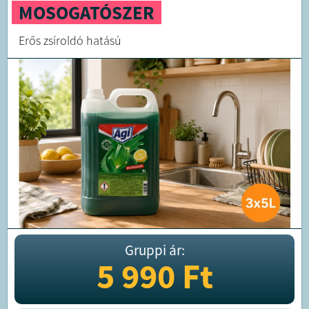
MOSOGATÓSZER
Erős zsíroldó hatású
Gruppi ár:
5 990
Ft