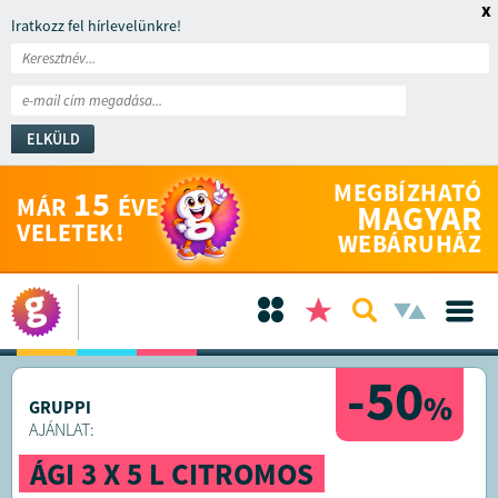
x
Iratkozz fel hírlevelünkre!
ELKÜLD
MEGBÍZHATÓ
15
MÁR
ÉVE
MAGYAR
VELETEK!
WEBÁRUHÁZ
-50
%
GRUPPI
AJÁNLAT:
ÁGI 3 X 5 L CITROMOS