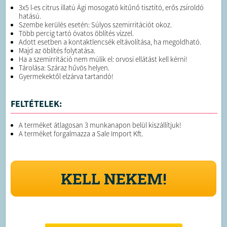
3x5 l-es citrus illatú Ági mosogató kitűnő tisztító, erős zsíroldó
hatású.
Szembe kerülés esetén: Súlyos szemirritációt okoz.
Több percig tartó óvatos öblítés vízzel.
Adott esetben a kontaktlencsék eltávolítása, ha megoldható.
Majd az öblítés folytatása.
Ha a szemirritáció nem múlik el: orvosi ellátást kell kérni!
Tárolása: Száraz hűvös helyen.
Gyermekektől elzárva tartandó!
FELTÉTELEK:
A terméket átlagosan 3 munkanapon belül kiszállítjuk!
A terméket forgalmazza a Sale Import Kft.
KELL NEKEM!