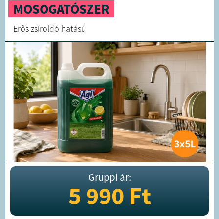
MOSOGATÓSZER
Erős zsíroldó hatású
Gruppi ár:
5 990
Ft