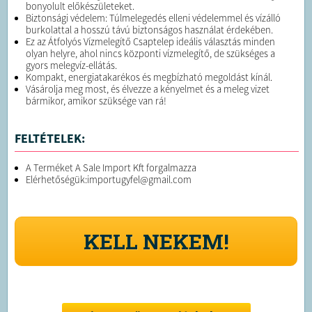
bonyolult előkészületeket.
Biztonsági védelem: Túlmelegedés elleni védelemmel és vízálló
burkolattal a hosszú távú biztonságos használat érdekében.
Ez az Átfolyós Vízmelegítő Csaptelep ideális választás minden
olyan helyre, ahol nincs központi vízmelegítő, de szükséges a
gyors melegvíz-ellátás.
Kompakt, energiatakarékos és megbízható megoldást kínál.
Vásárolja meg most, és élvezze a kényelmet és a meleg vizet
bármikor, amikor szüksége van rá!
FELTÉTELEK:
A Terméket A Sale Import Kft forgalmazza
Elérhetőségük:importugyfel@gmail.com
KELL NEKEM!