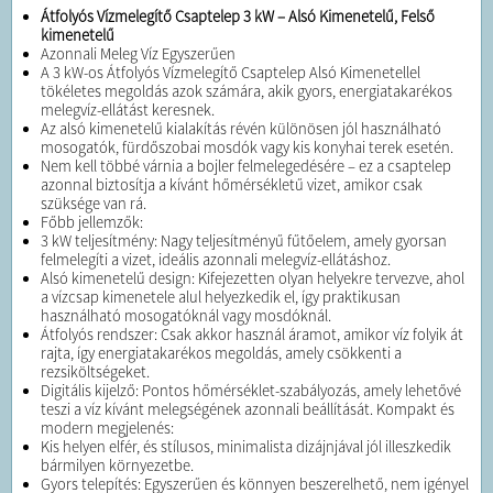
Átfolyós Vízmelegítő Csaptelep 3 kW – Alsó Kimenetelű, Felső
kimenetelű
Azonnali Meleg Víz Egyszerűen
A 3 kW-os Átfolyós Vízmelegítő Csaptelep Alsó Kimenetellel
tökéletes megoldás azok számára, akik gyors, energiatakarékos
melegvíz-ellátást keresnek.
Az alsó kimenetelű kialakítás révén különösen jól használható
mosogatók, fürdőszobai mosdók vagy kis konyhai terek esetén.
Nem kell többé várnia a bojler felmelegedésére – ez a csaptelep
azonnal biztosítja a kívánt hőmérsékletű vizet, amikor csak
szüksége van rá.
Főbb jellemzők:
3 kW teljesítmény: Nagy teljesítményű fűtőelem, amely gyorsan
felmelegíti a vizet, ideális azonnali melegvíz-ellátáshoz.
Alsó kimenetelű design: Kifejezetten olyan helyekre tervezve, ahol
a vízcsap kimenetele alul helyezkedik el, így praktikusan
használható mosogatóknál vagy mosdóknál.
Átfolyós rendszer: Csak akkor használ áramot, amikor víz folyik át
rajta, így energiatakarékos megoldás, amely csökkenti a
rezsiköltségeket.
Digitális kijelző: Pontos hőmérséklet-szabályozás, amely lehetővé
teszi a víz kívánt melegségének azonnali beállítását. Kompakt és
modern megjelenés:
Kis helyen elfér, és stílusos, minimalista dizájnjával jól illeszkedik
bármilyen környezetbe.
Gyors telepítés: Egyszerűen és könnyen beszerelhető, nem igényel