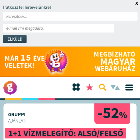
x
Iratkozz fel hírlevelünkre!
ELKÜLD
MEGBÍZHATÓ
15
MÁR
ÉVE
MAGYAR
VELETEK!
WEBÁRUHÁZ
-52
%
GRUPPI
AJÁNLAT:
1+1 VÍZMELEGÍTŐ: ALSÓ/FELSŐ