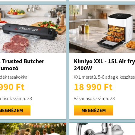
 Trusted Butcher
Kimiyo XXL - 15L Air fr
kumozó
2400W
dék tasakokkal
XXL méretű, 5-6 adag elkészíté
990 Ft
18 990 Ft
rlások száma: 28
Vásárlások száma: 28
MEGNÉZEM
MEGNÉZEM