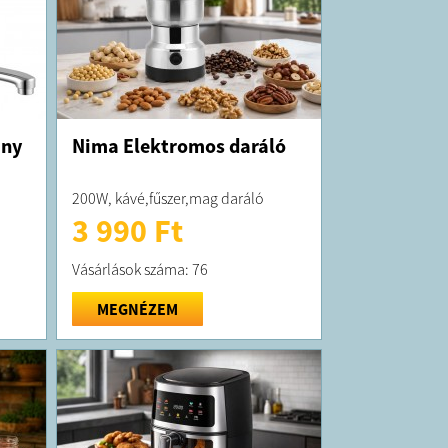
any
Nima Elektromos daráló
200W, kávé,fűszer,mag daráló
3 990 Ft
Vásárlások száma: 76
MEGNÉZEM