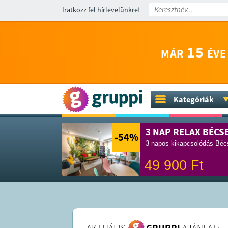
Iratkozz fel hírlevelünkre!
15
MÁR
ÉVE
Kategóriák
3 NAP RELAX BÉCS
-54
%
3 napos kikapcsolódás Bécs
49 900
Ft