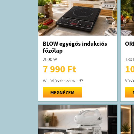
BLOW egyégős indukciós
ORI
főzőlap
2000 W
180 
7 990 Ft
10
Vásárlások száma: 93
Vásá
MEGNÉZEM