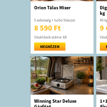
Orion Tálas Mixer
Dig
kg
5 sebesség + turbó fokozat
40 k
8 590 Ft
9 
Vásárlások száma: 68
Vásá
MEGNÉZEM
Winning Star Deluxe
1+1
Gázfőző
Als