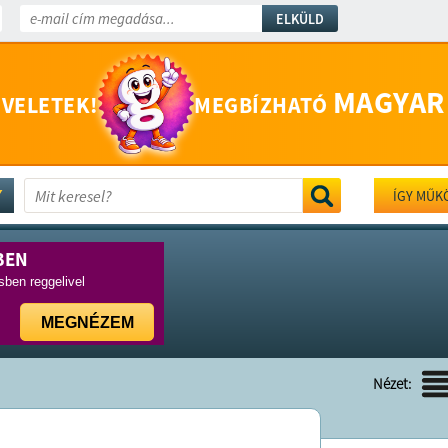
ELKÜLD
MAGYAR
 VELETEK!
MEGBÍZHATÓ
ÍGY MŰK
BEN
ben reggelivel
MEGNÉZEM
Nézet: