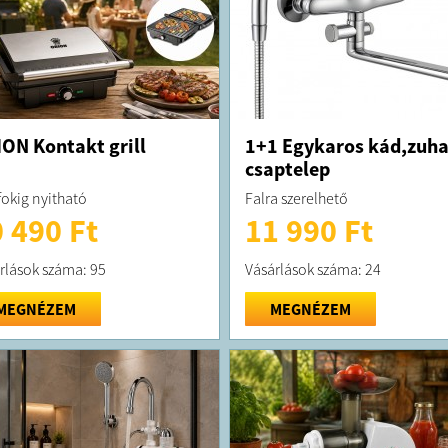
ON Kontakt grill
1+1 Egykaros kád,zuh
csaptelep
fokig nyitható
Falra szerelhető
 490 Ft
11 990 Ft
rlások száma: 95
Vásárlások száma: 24
MEGNÉZEM
MEGNÉZEM