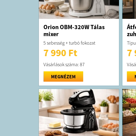
Orion OBM-320W Tálas
Átf
mixer
zuh
5 sebesség + turbó fokozat
Típu
7 990 Ft
7 
Vásárlások száma: 87
Vásá
MEGNÉZEM