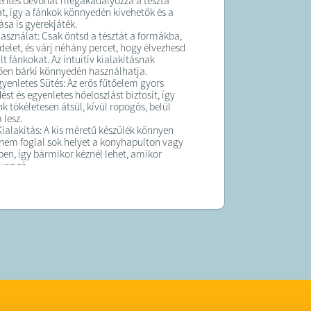
ntes bevonat megakadályozza a tészta
t, így a fánkok könnyedén kivehetők és a
tása is gyerekjáték.
asználat: Csak öntsd a tésztát a formákba,
edelet, és várj néhány percet, hogy élvezhesd
ült fánkokat. Az intuitív kialakításnak
en bárki könnyedén használhatja.
gyenletes Sütés: Az erős fűtőelem gyors
st és egyenletes hőeloszlást biztosít, így
k tökéletesen átsül, kívül ropogós, belül
 lesz.
alakítás: A kis méretű készülék könnyen
 nem foglal sok helyet a konyhapulton vagy
ben, így bármikor kéznél lehet, amikor
van rá.
s Üzemeltetés: A hőszigetelt fogantyú és a
tes talpak biztosítják a biztonságos
t. A készülék automatikus hőmérséklet-
val rendelkezik, hogy megakadályozza a
ést.
atok:
ny: 1200 W
 110 – 240 V
 24 x 10 cm
g
yaga: Tapadásmentes bevonattal ellátott
m