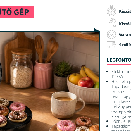
ÜTŐ GÉP
Kiszál
Kiszáll
Garan
Szállí
LEGFONTO
Elektromos
1200W
Hozd el a 
Tapadásmen
praktikus 
teszi, hog
mini kerek
néhány perc
összejövet
kiszolgálá
Főbb Jelle
Tapadásmen