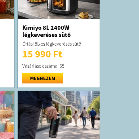
Kimiyo 8L 2400W
légkeveréses sütő
Óriási 8L-es légkeveréses sütő
15 990 Ft
Vásárlások száma: 65
MEGNÉZEM