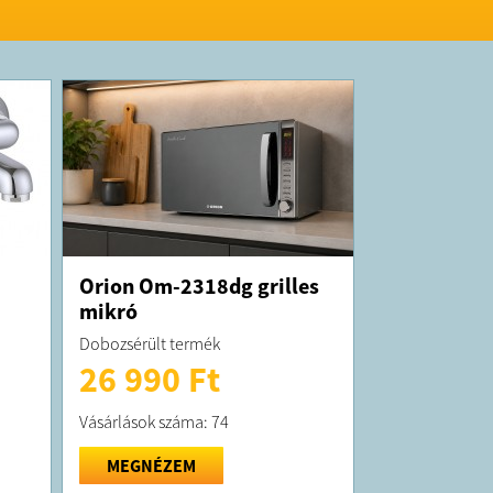
 7 mini kerek gömbgyűrűs fánk egyszerre
K:
t átlagosan 10 munkanapon belül
!
 forgalmazza a Bobo Deal Kft.
5772410-2-41; cégjegyzékszám: 01-09-
Orion Om-2318dg grilles
m: 1032 Budapest San Marco utca 58.)
mikró
Dobozsérült termék
26 990 Ft
Vásárlások száma: 74
MEGNÉZEM