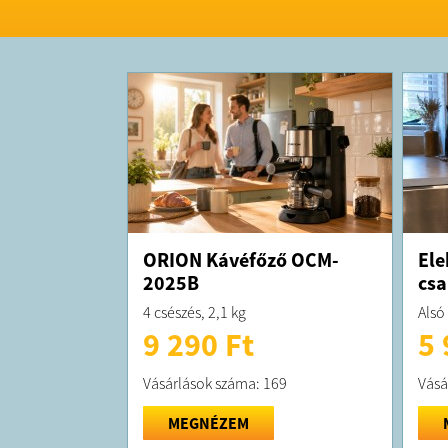
ORION Kávéfőző OCM-
Ele
2025B
csa
4 csészés, 2,1 kg
Alsó
9 290 Ft
5 
Vásárlások száma: 169
Vásá
MEGNÉZEM