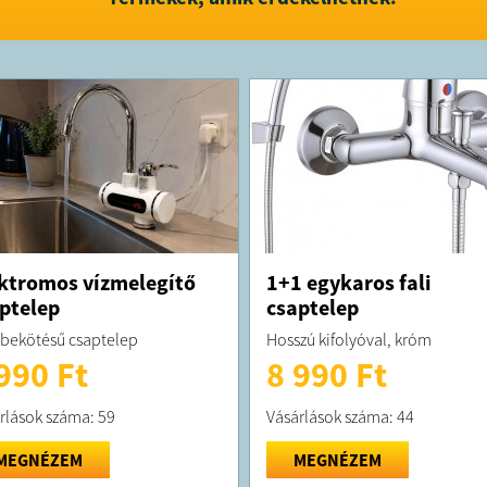
Kapacitás:
FELTÉTELE
A terméke
kiszállítjuk
A terméket
adószám: 2
ktromos vízmelegítő
1+1 egykaros fali
288259, cí
ptelep
csaptelep
 bekötésű csaptelep
Hosszú kifolyóval, króm
990 Ft
8 990 Ft
rlások száma: 59
Vásárlások száma: 44
MEGNÉZEM
MEGNÉZEM