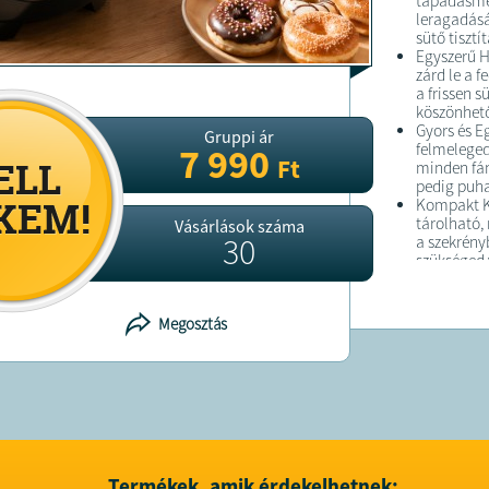
tapadásme
leragadásá
sütő tisztí
Egyszerű H
zárd le a f
a frissen s
köszönhető
Gyors és E
Gruppi ár
felmelegedé
7 990
Ft
minden fán
pedig puha
Kompakt Ki
tárolható,
Vásárlások száma
30
a szekrény
szükséged 
Biztonságo
csúszásmen
használato
Megosztás
szabályozó
túlmeleged
Műszaki Ad
Teljesítmé
Feszültség:
Méret: 19 x
Súly: 1.2 k
Sütőlap An
alumíniu
Termékek, amik érdekelhetnek: