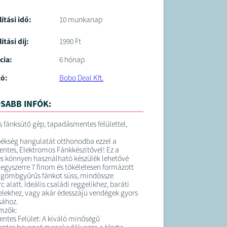
lítási idő:
10 munkanap
ítási díj:
1990 Ft
cia:
6 hónap
tó:
Bobo Deal Kft.
SABB INFÓK:
 fánksütő gép, tapadásmentes felülettel,
pékség hangulatát otthonodba ezzel a
tes, Elektromos Fánkkészítővel! Ez a
és könnyen használható készülék lehetővé
y egyszerre 7 finom és tökéletesen formázott
 gömbgyűrűs fánkot süss, mindössze
 alatt. Ideális családi reggelikhez, baráti
elekhez, vagy akár édesszájú vendégek gyors
sához.
mzők:
tes Felület: A kiváló minőségű