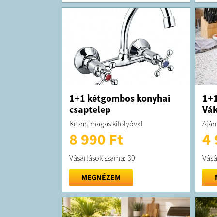
1+1 kétgombos konyhai
1+1
csaptelep
Vá
Króm, magas kifolyóval
Aján
8 990 Ft
4 
Vásárlások száma: 30
Vásá
MEGNÉZEM