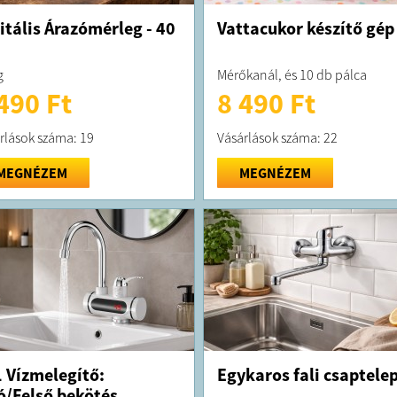
itális Árazómérleg - 40
Vattacukor készítő gép
g
Mérőkanál, és 10 db pálca
490 Ft
8 490 Ft
rlások száma: 19
Vásárlások száma: 22
MEGNÉZEM
MEGNÉZEM
 Vízmelegítő:
Egykaros fali csaptele
ó/Felső bekötés