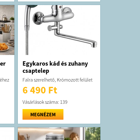
yer
Egykaros kád és zuhany
csaptelep
séhez
Falra szerelhető, Krómozott felület
6 490 Ft
Vásárlások száma: 139
MEGNÉZEM