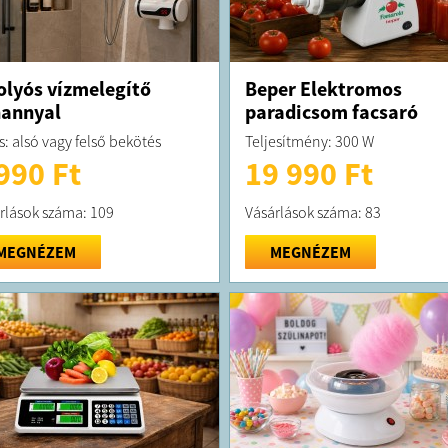
olyós vízmelegítő
Beper Elektromos
annyal
paradicsom facsaró
s: alsó vagy felső bekötés
Teljesítmény: 300 W
990 Ft
19 990 Ft
rlások száma: 109
Vásárlások száma: 83
MEGNÉZEM
MEGNÉZEM