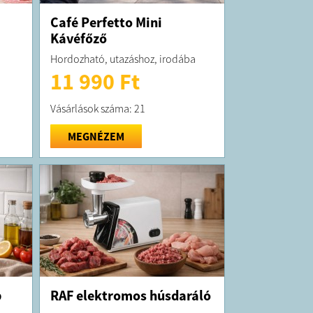
Café Perfetto Mini
Kávéfőző
Hordozható, utazáshoz, irodába
11 990 Ft
Vásárlások száma: 21
MEGNÉZEM
p
RAF elektromos húsdaráló