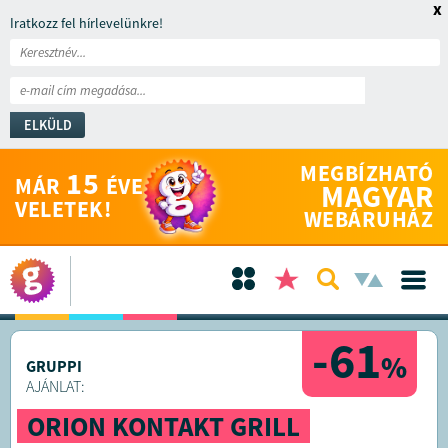
x
Iratkozz fel hírlevelünkre!
ELKÜLD
MEGBÍZHATÓ
15
MÁR
ÉVE
MAGYAR
VELETEK!
WEBÁRUHÁZ
-61
%
GRUPPI
AJÁNLAT:
ORION KONTAKT GRILL