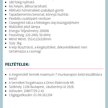
180 fokig nyitható
Kis helyen, állítva tárolható
Állítható hőmérséklet-szabályzó gomb
Tapadásmentes bevonat, könnyű tisztítás
Flexibilis csuklópánt rendszer
Csepegtető tálca a felesleges olaj összegyűjtésére
Működést jelző lámpa
Energia Teljesítmény: 2000W
Feszültség: 220-240V, 50-60Hz
Méret Méret: 351x122x326mm
Súly: 3kg
A kép illusztráció, a kiegészítőket, dekorkellékeket nem
tartalmazza a csomag!
FELTÉTELEK:
A megrendelt termék maximum 7 munkanapon belül kiszállításra
kerül!
A terméket forgalmazza a Orion Elektronik Kft.
Székhely: 1106 Budapest, Jászberényi út 29/B.
Adószám: 10807729-2-42
Cégjegyzékszám: 01-09-261204