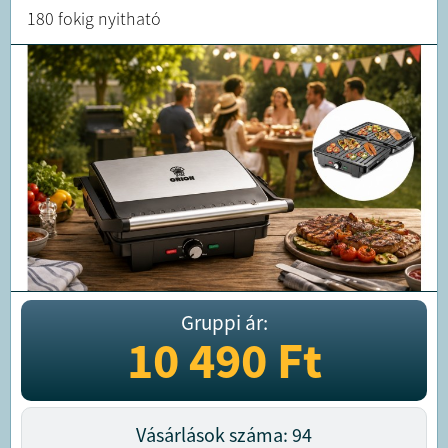
180 fokig nyitható
Gruppi ár:
10 490
Ft
Vásárlások száma: 94