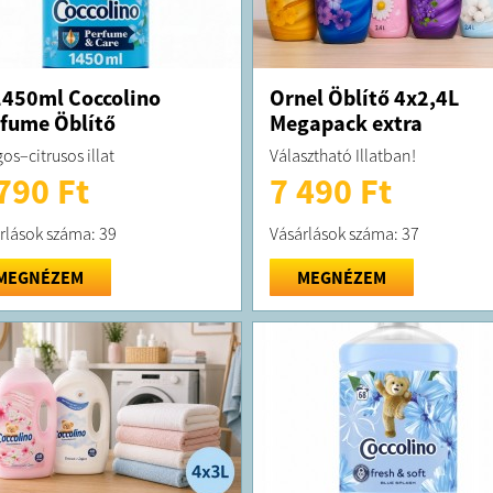
450ml Coccolino
Ornel Öblítő 4x2,4L
fume Öblítő
Megapack extra
os–citrusos illat
Választható Illatban!
790 Ft
7 490 Ft
rlások száma: 39
Vásárlások száma: 37
MEGNÉZEM
MEGNÉZEM