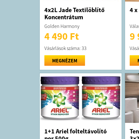
4x2L Jade Textilöblítő
4 x
Koncentrátum
Golden Harmony
Válas
4 490 Ft
9 
Vásárlások száma: 33
Vásá
MEGNÉZEM
1+1 Ariel folteltávolító
Ten
por 500g
3x2