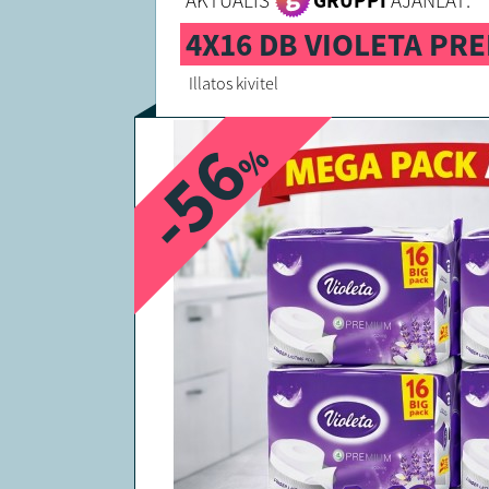
AKTUÁLIS
GRUPPI
AJÁNLAT:
4X16 DB VIOLETA PR
Illatos kivitel
-56
%