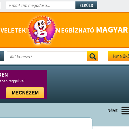
ELKÜLD
MAGYAR
 VELETEK!
MEGBÍZHATÓ
ÍGY MŰK
BEN
ben reggelivel
MEGNÉZEM
Nézet: