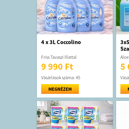
4 x 3L Coccolino
3x5
Sz
Friss Tavaszi Illattal
Aloe
9 990 Ft
5 
Vásárlások száma: 45
Vásá
MEGNÉZEM