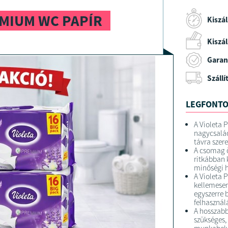
EMIUM WC PAPÍR
Kiszál
Kiszáll
Garan
Szállí
LEGFONTO
A Violeta 
nagycsalád
távra szer
A csomag ö
ritkábban 
minőségi h
A Violeta 
kellemesen 
egyszerre 
felhasználá
A hosszabb
szükséges,