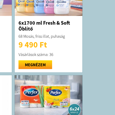
6x1700 ml Fresh & Soft
Öblítő
68 Mosás, friss illat, puhaság
9 490 Ft
Vásárlások száma: 36
MEGNÉZEM