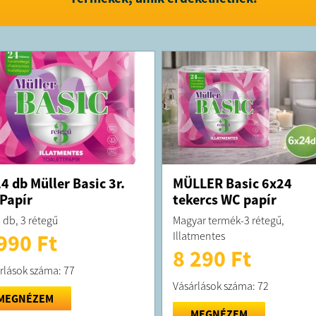
4 db Müller Basic 3r.
MÜLLER Basic 6x24
Papír
tekercs WC papír
 db, 3 rétegű
Magyar termék-3 rétegű,
Illatmentes
990 Ft
8 290 Ft
rlások száma: 77
Vásárlások száma: 72
MEGNÉZEM
MEGNÉZEM