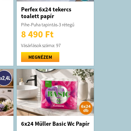
Perfex 6x24 tekercs
toalett papír
Pihe-Puha tapintás-3 rétegű
8 490 Ft
Vásárlások száma: 97
MEGNÉZEM
6x24 Müller Basic Wc Papír