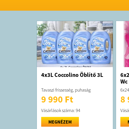
4x3L Coccolino Öblítő 3L
6x2
Wc 
Tavaszi frissesség, puhaság
6x24
9 990 Ft
8 
Vásárlások száma: 94
Vásá
MEGNÉZEM