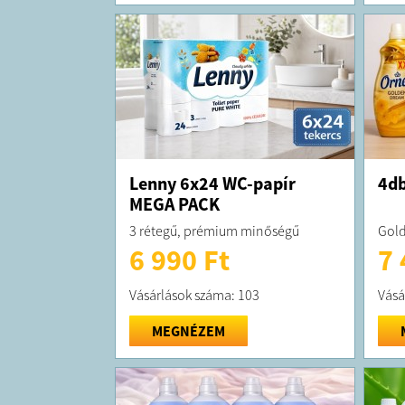
Lenny 6x24 WC-papír
4db
MEGA PACK
3 rétegű, prémium minőségű
Gold
6 990 Ft
7 
Vásárlások száma: 103
Vásá
MEGNÉZEM