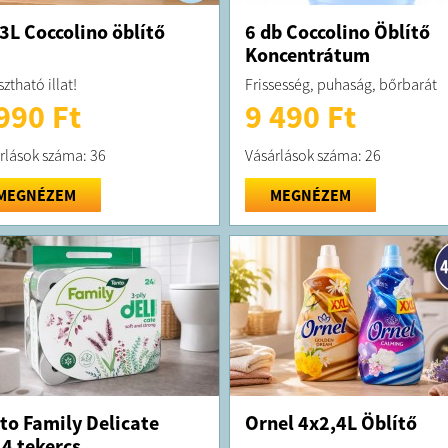
 3L Coccolino öblítő
6 db Coccolino Öblítő
Koncentrátum
ztható illat!
Frissesség, puhaság, bőrbarát
990 Ft
9 490 Ft
rlások száma: 36
Vásárlások száma: 26
MEGNÉZEM
MEGNÉZEM
to Family Delicate
Ornel 4x2,4L Öblítő
4 tekercs