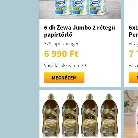
6 db Zewa Jumbo 2 rétegű
6x1
papírtörlő
Per
325 lapos henger
Virág
6 990 Ft
7 
Vásárlások száma: 39
Vásá
MEGNÉZEM