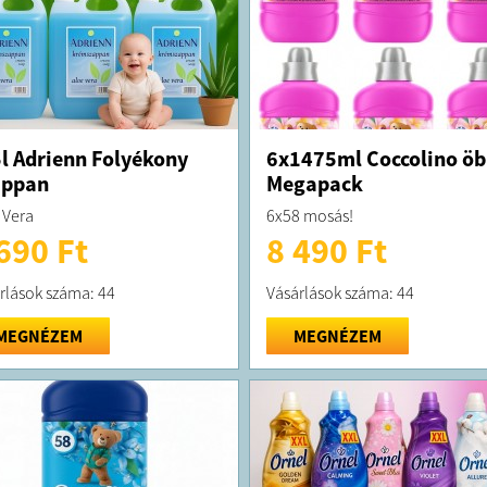
l Adrienn Folyékony
6x1475ml Coccolino öb
appan
Megapack
 Vera
6x58 mosás!
690 Ft
8 490 Ft
rlások száma: 44
Vásárlások száma: 44
MEGNÉZEM
MEGNÉZEM