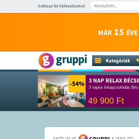
Iratkozz fel hírlevelünkre!
15
MÁR
ÉVE
Kategóriák
3 NAP RELAX BÉCS
-54
%
3 napos kikapcsolódás Bécs
49 900
Ft