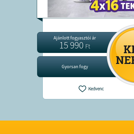
Ajánlott fogyasztói ár
15 990
Ft
Gyorsan fogy
Kedvenc