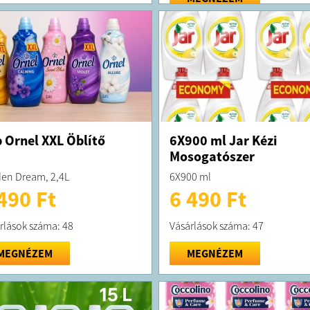
 Ornel XXL Öblítő
6X900 ml Jar Kézi
Mosogatószer
en Dream, 2,4L
6X900 ml
490 Ft
6 490 Ft
rlások száma: 48
Vásárlások száma: 47
MEGNÉZEM
MEGNÉZEM