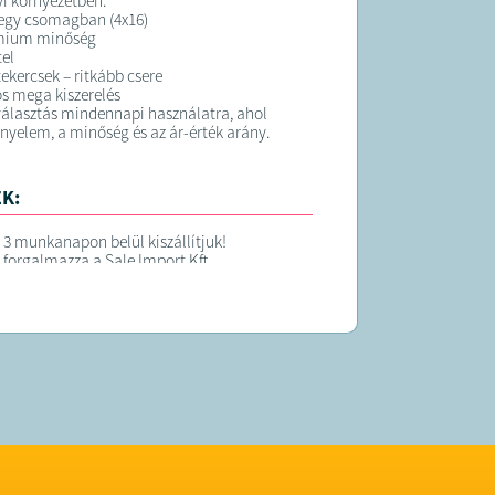
i környezetben.
 egy csomagban (4x16)
mium minőség
tel
ekercsek – ritkább csere
s mega kiszerelés
választás mindennapi használatra, ahol
ényelem, a minőség és az ár-érték arány.
K:
 3 munkanapon belül kiszállítjuk!
 forgalmazza a Sale Import Kft.