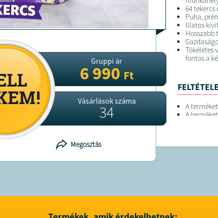
munkahely
64 tekercs
Puha, pré
Illatos kivi
Hosszabb t
Gazdaságo
Tökéletes 
fontos a k
Gruppi ár
6 990
Ft
FELTÉTELE
Vásárlások száma
A terméket
34
A terméket
Megosztás
Termékek, amik érdekelhetnek: