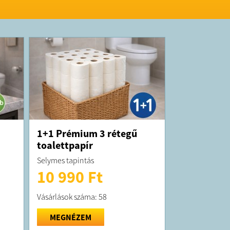
1+1 Prémium 3 rétegű
toalettpapír
Selymes tapintás
10 990 Ft
Vásárlások száma: 58
MEGNÉZEM