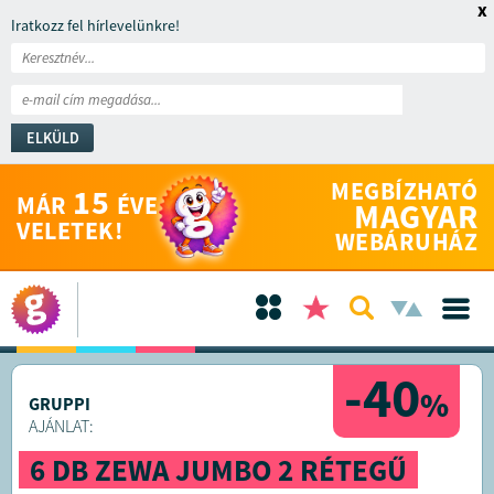
x
Iratkozz fel hírlevelünkre!
ELKÜLD
MEGBÍZHATÓ
15
MÁR
ÉVE
MAGYAR
VELETEK!
WEBÁRUHÁZ
-40
%
GRUPPI
AJÁNLAT:
6 DB ZEWA JUMBO 2 RÉTEGŰ