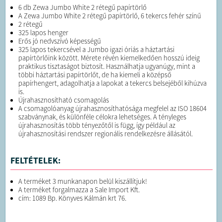
6 db Zewa Jumbo White 2 rétegű papírtörlő
A Zewa Jumbo White 2 rétegű papírtörlő, 6 tekercs fehér színű
2 rétegű
325 lapos henger
Erős jó nedvszívó képességű
325 lapos tekercsével a Jumbo igazi óriás a háztartási
papírtörlőink között. Mérete révén kiemelkedően hosszú ideig
praktikus tisztaságot biztosít. Használhatja ugyanúgy, mint a
többi háztartási papírtörlőt, de ha kiemeli a középső
papírhengert, adagolhatja a lapokat a tekercs belsejéből kihúzva
is.
Újrahasznosítható csomagolás
A csomagolóanyag újrahasznosíthatósága megfelel az ISO 18604
szabványnak, és különféle célokra lehetséges. A tényleges
újrahasznosítás több tényezőtől is függ, így például az
újrahasznosítási rendszer regionális rendelkezésre állásától.
FELTÉTELEK:
A terméket 3 munkanapon belül kiszállítjuk!
A terméket forgalmazza a Sale Import Kft.
cím: 1089 Bp. Könyves Kálmán krt 76.