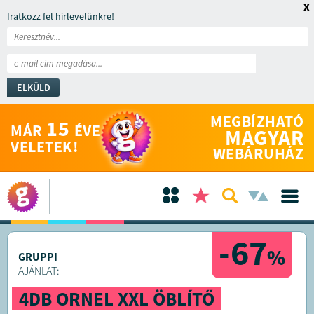
x
Iratkozz fel hírlevelünkre!
ELKÜLD
MEGBÍZHATÓ
15
MÁR
ÉVE
MAGYAR
VELETEK!
WEBÁRUHÁZ
-67
%
GRUPPI
AJÁNLAT:
4DB ORNEL XXL ÖBLÍTŐ