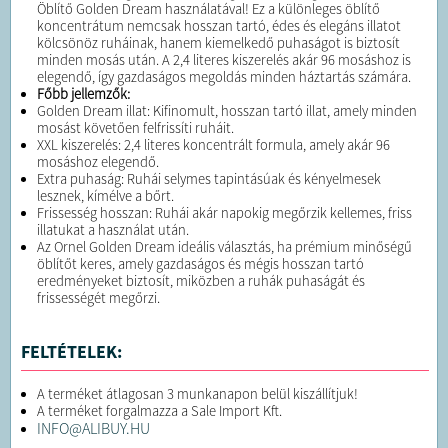
Öblítő Golden Dream használatával! Ez a különleges öblítő
koncentrátum nemcsak hosszan tartó, édes és elegáns illatot
kölcsönöz ruháinak, hanem kiemelkedő puhaságot is biztosít
minden mosás után. A 2,4 literes kiszerelés akár 96 mosáshoz is
elegendő, így gazdaságos megoldás minden háztartás számára.
Főbb jellemzők:
Golden Dream illat: Kifinomult, hosszan tartó illat, amely minden
mosást követően felfrissíti ruháit.
XXL kiszerelés: 2,4 literes koncentrált formula, amely akár 96
mosáshoz elegendő.
Extra puhaság: Ruhái selymes tapintásúak és kényelmesek
lesznek, kímélve a bőrt.
Frissesség hosszan: Ruhái akár napokig megőrzik kellemes, friss
illatukat a használat után.
Az Ornel Golden Dream ideális választás, ha prémium minőségű
öblítőt keres, amely gazdaságos és mégis hosszan tartó
eredményeket biztosít, miközben a ruhák puhaságát és
frissességét megőrzi.
FELTÉTELEK:
A terméket átlagosan 3 munkanapon belül kiszállítjuk!
A terméket forgalmazza a Sale Import Kft.
INFO@ALIBUY.HU