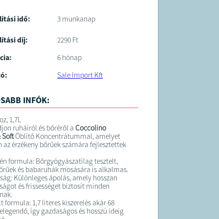
lítási idő:
3 munkanap
ítási díj:
2290 Ft
cia:
6 hónap
tó:
Sale Import Kft
SABB INFÓK:
z, 1,7L
on ruháiról és bőréről a
Coccolino
 Soft
Öblítő Koncentrátummal, amelyet
en az érzékeny bőrűek számára fejlesztettek
én formula: Bőrgyógyászatilag tesztelt,
őrűek és babaruhák mosására is alkalmas.
ság: Különleges ápolás, amely hosszan
ságot és frissességet biztosít minden
nak.
 formula: 1,7 literes kiszerelés akár 68
legendő, így gazdaságos és hosszú ideig