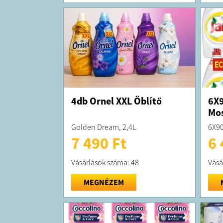
4db Ornel XXL Öblítő
6X9
Mo
Golden Dream, 2,4L
6X90
7 490 Ft
6 
Vásárlások száma: 48
Vásá
MEGNÉZEM