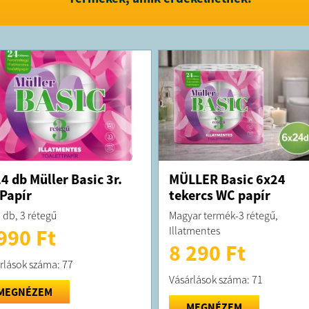
tovább tart
Antisztati
elektroszt
viseletet bi
Bőrbarát ö
bőrhöz, íg
választás.
Élvezze a f
kombináci
segítségév
Ez az öblít
biztosít, 
kényeztető
A naprafor
melegségét
4 db Müller Basic 3r.
MÜLLER Basic 6x24
mosás után 
Papír
tekercs WC papír
Egy flakon
gazdaságo
 db, 3 rétegű
Magyar termék-3 rétegű,
Bőrbarát ö
Illatmentes
990 Ft
gyerekruhá
Tedd ruhái
8 290 Ft
Coccolino
rlások száma: 77
segítségév
Hosszan tar
Vásárlások száma: 71
kiszerelés
MEGNÉZEM
Rendkívüli
MEGNÉZEM