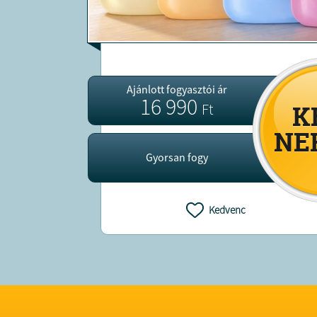
Ajánlott fogyasztói ár
16 990
Ft
Gyorsan fogy
Kedvenc