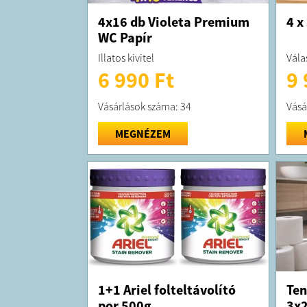
4x16 db Violeta Premium
4 x
WC Papír
Illatos kivitel
Válas
6 990 Ft
9 
Vásárlások száma: 34
Vásá
MEGNÉZEM
1+1 Ariel folteltávolító
Ten
por 500g
3x2