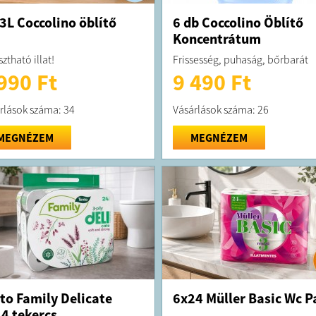
 3L Coccolino öblítő
6 db Coccolino Öblítő
Koncentrátum
ztható illat!
Frissesség, puhaság, bőrbarát
990 Ft
9 490 Ft
rlások száma: 34
Vásárlások száma: 26
MEGNÉZEM
MEGNÉZEM
to Family Delicate
6x24 Müller Basic Wc P
4 tekercs