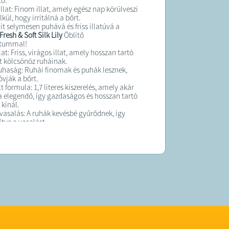
ó.
 illat: Finom illat, amely egész nap körülveszi
lkül, hogy irritálná a bőrt.
it selymesen puhává és friss illatúvá a
resh & Soft Silk Lily
Öblítő
átummal!
lat: Friss, virágos illat, amely hosszan tartó
et kölcsönöz ruháinak.
haság: Ruhái finomak és puhák lesznek,
vják a bőrt.
 formula: 1,7 literes kiszerelés, amely akár
 elegendő, így gazdaságos és hosszan tartó
kínál.
asalás: A ruhák kevésbé gyűrődnek, így
ve a vasalást.
Gyengéd a bőrhöz, így ideális választás a
i ruhák mosására.
osszantartó frissességet és puhaságot
sás után a
Coccolino Fresh & Soft Blue
ítő koncentrátummal!
ssesség: A Blue Splash illat élettel teli, tiszta
lcsönöz a ruháknak, amely hosszan
.
rtó puhaság: Ruháid selymesen puhák és
asalhatók lesznek minden mosás után.
dagolható koncentrátum: Már kis
elegendő a kiváló hatás érdekében, így