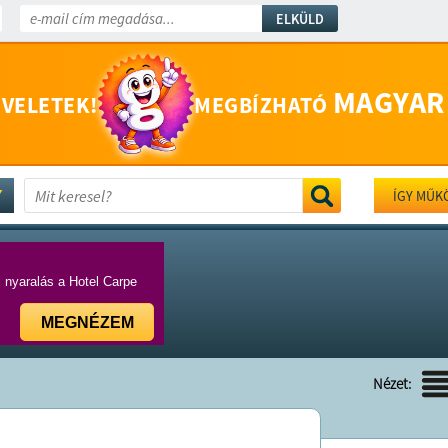
ELKÜLD
MAGYAR
 VELETEK!
MEGBÍZHATÓ
ÍGY MŰK
i nyaralás a Hotel Carpe
MEGNÉZEM
Nézet: