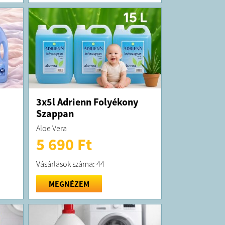
 és praktikus használat
K:
 3 munkanapon belül kiszállítjuk!
 forgalmazza a Sale Import Kft.
Bp. Könyves Kálmán krt 76.
3x5l Adrienn Folyékony
Szappan
Aloe Vera
5 690 Ft
Vásárlások száma: 44
MEGNÉZEM