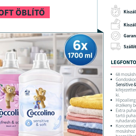
SOFT ÖBLÍTŐ
Kiszál
Kiszáll
Garan
Szállí
LEGFONTO
68 mosásho
Gondoskodj
Sensitive &
kifejezett
ki.
Hipoallerg
érzékeny b
Extra puha
tartó puha
ruhadarab
Koncentrált
mosáshoz e