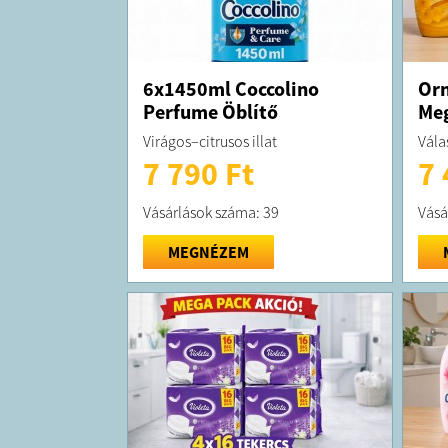
6x1450ml Coccolino
Orn
Perfume Öblítő
Meg
Virágos–citrusos illat
Vála
7 790 Ft
7 
Vásárlások száma: 39
Vásá
MEGNÉZEM