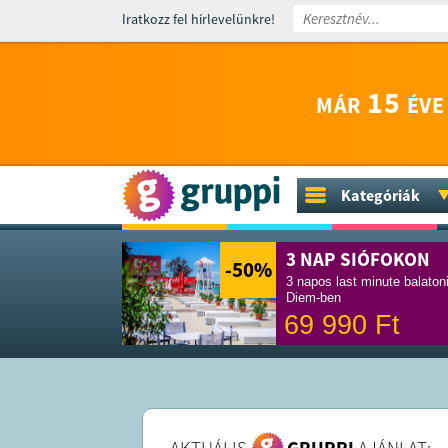
Iratkozz fel hírlevelünkre!
15
MÁR
ÉVE
Kategóriák
3 NAP SIÓFOKON
-50
%
3 napos last minute balaton
Diem-ben
69 990
Ft