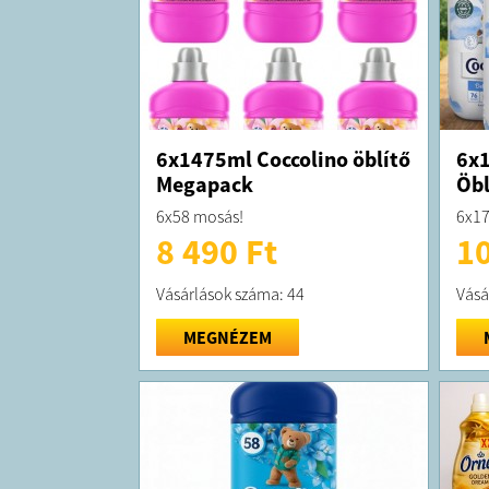
6x1475ml Coccolino öblítő
6x1
Megapack
Öbl
6x58 mosás!
6x17
8 490 Ft
10
Vásárlások száma: 44
Vásá
MEGNÉZEM