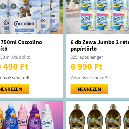
750ml Coccolino
6 db Zewa Jumbo 2 rét
ítő
papírtörlő
50 ml XXL öblítő
325 lapos henger
 490 Ft
6 990 Ft
rlások száma: 40
Vásárlások száma: 39
MEGNÉZEM
MEGNÉZEM