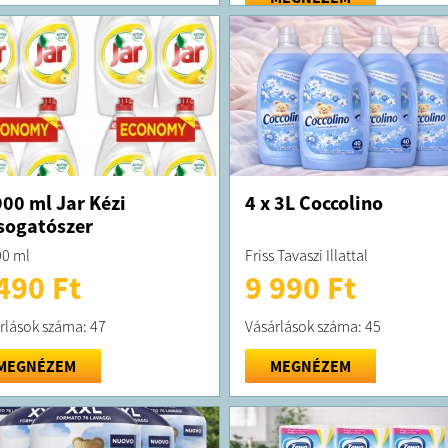
textíliának
Gazdaságos
FELTÉTELE
A terméket
A terméket
Cím: 1089 
00 ml Jar Kézi
4 x 3L Coccolino
sogatószer
0 ml
Friss Tavaszi Illattal
490 Ft
9 990 Ft
rlások száma: 47
Vásárlások száma: 45
MEGNÉZEM
MEGNÉZEM