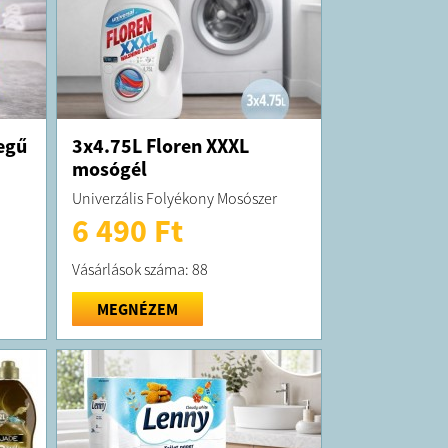
egű
3x4.75L Floren XXXL
mosógél
Univerzális Folyékony Mosószer
6 490 Ft
Vásárlások száma: 88
MEGNÉZEM