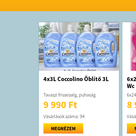
4x3L Coccolino Öblítő 3L
6x2
Wc 
Tavaszi frissesség, puhaság
6x24
9 990 Ft
8 
Vásárlások száma: 94
Vásá
MEGNÉZEM