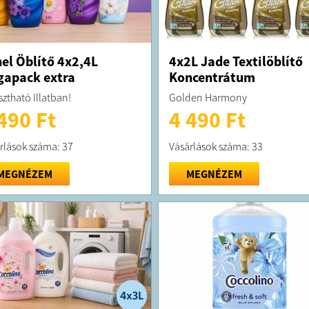
el Öblítő 4x2,4L
4x2L Jade Textilöblítő
apack extra
Koncentrátum
sztható Illatban!
Golden Harmony
490 Ft
4 490 Ft
rlások száma: 37
Vásárlások száma: 33
MEGNÉZEM
MEGNÉZEM