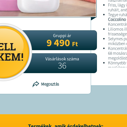
használhat
Friss, lágy
ruháit, ané
Tegye ruhá
Coccolino F
Koncentr
Liliomos il
frissesség
Gruppi ár
Selymes pu
9 490
Ft
miközben ó
Koncentrált
68 mosásra
megoldást 
Vásárlások száma
36
Könnyebb v
megkönnyít
Bőrbarát: 
mindennap
Élvezd a h
Megosztás
minden mo
Splash
öbl
Intenzív fri
illatot kö
megmarad
Hosszan ta
könnyen v
Könnyen a
mennyiség 
Termékek, amik érdekelhetnek: