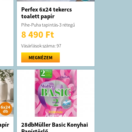
Perfex 6x24 tekercs
toalett papír
Pihe-Puha tapintás-3 rétegű
8 490 Ft
Vásárlások száma: 97
MEGNÉZEM
apír
28dbMüller Basic Konyhai
Papírtörlő