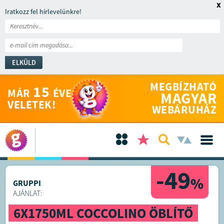
x
Iratkozz fel hírlevelünkre!
ELKÜLD
MEGBÍZHATÓ
15
MÁR
ÉVE
MAGYAR
VELETEK!
WEBÁRUHÁZ
-49
%
GRUPPI
AJÁNLAT:
6X1750ML COCCOLINO ÖBLÍTŐ