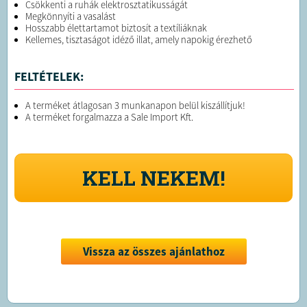
Csökkenti a ruhák elektrosztatikusságát
Megkönnyíti a vasalást
Hosszabb élettartamot biztosít a textíliáknak
Kellemes, tisztaságot idéző illat, amely napokig érezhető
FELTÉTELEK:
A terméket átlagosan 3 munkanapon belül kiszállítjuk!
A terméket forgalmazza a Sale Import Kft.
KELL NEKEM!
Vissza az összes ajánlathoz