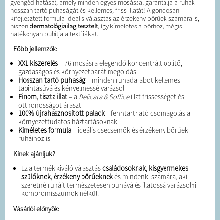
gyengéd hatását, amely minden egyes mosással garantálja a ruhák
hosszan tartó puhaságát és kellemes, friss illatát! A gondosan
kifejlesztett formula ideális választás az érzékeny bőrűek számára is,
hiszen
dermatológiailag tesztelt
, így kíméletes a bőrhöz, mégis
hatékonyan puhítja a textíliákat.
Főbb jellemzők:
XXL kiszerelés
– 76 mosásra elegendő koncentrált öblítő,
gazdaságos és környezetbarát megoldás
Hosszan tartó puhaság
– minden ruhadarabot kellemes
tapintásúvá és kényelmessé varázsol
Finom, tiszta illat
– a
Delicata & Soffice
illat frissességet és
otthonosságot áraszt
100% újrahasznosított palack
– fenntartható csomagolás a
környezettudatos háztartásoknak
Kíméletes formula
– ideális csecsemők és érzékeny bőrűek
ruháihoz is
Kinek ajánljuk?
Ez a termék kiváló választás
családosoknak, kisgyermekes
szülőknek, érzékeny bőrűeknek
és mindenki számára, aki
szeretné ruháit természetesen puhává és illatossá varázsolni –
kompromisszumok nélkül.
V
ásárlói előnyök: