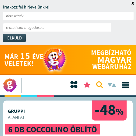
x
Iratkozz fel hírlevelünkre!
ELKÜLD
MEGBÍZHATÓ
15
MÁR
ÉVE
MAGYAR
VELETEK!
WEBÁRUHÁZ
-48
%
GRUPPI
AJÁNLAT:
6 DB COCCOLINO ÖBLÍTŐ