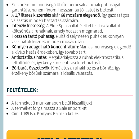
Ez a prémium minőségű öblítő nemcsak a ruhák puhaságát
garantálja, hanem finom, hosszan tartó illatot is biztosít.
A
1,7 literes kiszerelés
akár
68 mosásra elegendő
, így gazdaságos
választás minden háztartás számára.
Intenzív frissesség
: A Blue Splash illat élettel teli, tiszta illatot
kölcsönöz a ruháknak, amely hosszan megmarad.
Hosszan tartó puhaság
: Ruháid selymesen puhák és könnyen
vasalhatók lesznek minden mosás után.
Könnyen adagolható koncentrátum
: Már kis mennyiség elegendő
a kiváló hatás érdekében, így tovább tart.
Antisztatikus hatás
: Megakadályozza a ruhák elektrosztatikus
feltöltődését, így kényelmesebb viseletet biztosít.
Bőrbarát összetevők
: Kíméletes a ruhákhoz és a bőrhöz, így
érzékeny bőrűek számára is ideális választás.
FELTÉTELEK:
A terméket 3 munkanapon belül kiszállítjuk!
A terméket forgalmazza a Sale Import Kft.
Cím: 1089 Bp. Könyves Kálmán krt 76.