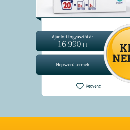
Ajánlott fogyasztói ár
16 990
Ft
Népszerű termék
Kedvenc