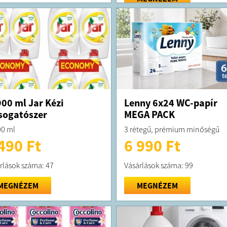
00 ml Jar Kézi
Lenny 6x24 WC-papír
sogatószer
MEGA PACK
0 ml
3 rétegű, prémium minőségű
490 Ft
6 990 Ft
rlások száma: 47
Vásárlások száma: 99
MEGNÉZEM
MEGNÉZEM