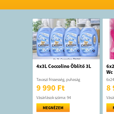
4x3L Coccolino Öblítő 3L
6x2
Wc 
Tavaszi frissesség, puhaság
6x24
9 990 Ft
8 
Vásárlások száma: 94
Vásá
MEGNÉZEM