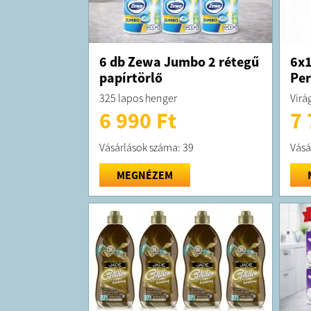
6 db Zewa Jumbo 2 rétegű
6x1
papírtörlő
Per
325 lapos henger
Virág
6 990 Ft
7 
Vásárlások száma: 39
Vásá
MEGNÉZEM