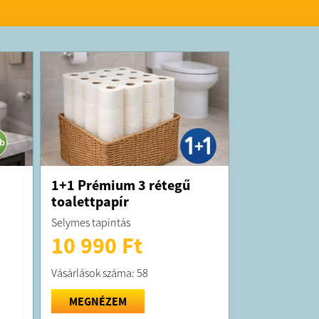
1+1 Prémium 3 rétegű
toalettpapír
Selymes tapintás
10 990 Ft
Vásárlások száma: 58
MEGNÉZEM