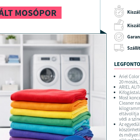
RÁLT MOSÓPOR
Kiszál
Kiszáll
Garan
Szállí
LEGFONTO
Ariel Colo
20 mosás, 
ARIEL AU
Kifogástal
Most konce
Cleaner nag
kilogramm
eltávolítj
védi a szín
Az egyedül
köszönhető
és mélyen 