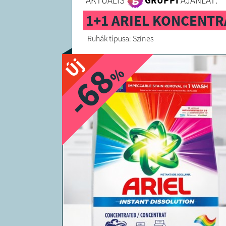
AKTUÁLIS
GRUPPI
AJÁNLAT:
1+1 ARIEL KONCENT
Ruhák típusa: Színes
Új
-68
%