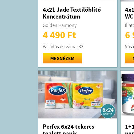
4x2L Jade Textilöblítő
4x1
Koncentrátum
WC 
Golden Harmony
Illat
4 490 Ft
6 
Vásárlások száma: 33
Vásá
MEGNÉZEM
Perfex 6x24 tekercs
1+1
toalett papír
por