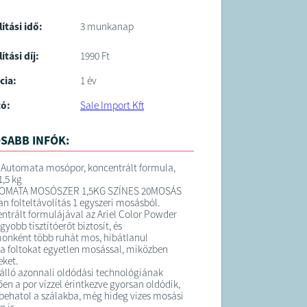
lítási idő:
3 munkanap
ítási díj:
1990 Ft
cia:
1 év
tó:
Sale Import Kft
SABB INFÓK:
r Automata mosópor, koncentrált formula,
1,5 kg
TOMATA MOSÓSZER 1,5KG SZÍNES 20MOSÁS
an folteltávolítás 1 egyszeri mosásból.
ntrált formulájával az Ariel Color Powder
yobb tisztítóerőt biztosít, és
onként több ruhát mos, hibátlanul
a a foltokat egyetlen mosással, miközben
eket.
álló azonnali oldódási technológiának
en a por vízzel érintkezve gyorsan oldódik,
behatol a szálakba, még hideg vizes mosási