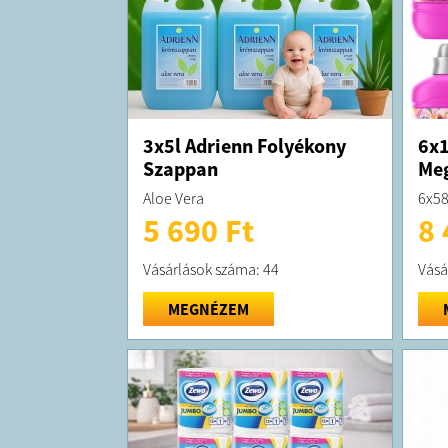
3x5l Adrienn Folyékony
6x1
Szappan
Me
Aloe Vera
6x58
5 690 Ft
8 
Vásárlások száma: 44
Vásá
MEGNÉZEM