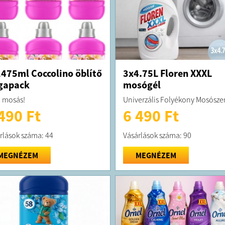
475ml Coccolino öblítő
3x4.75L Floren XXXL
gapack
mosógél
 mosás!
Univerzális Folyékony Mosósze
490 Ft
6 490 Ft
rlások száma: 44
Vásárlások száma: 90
MEGNÉZEM
MEGNÉZEM