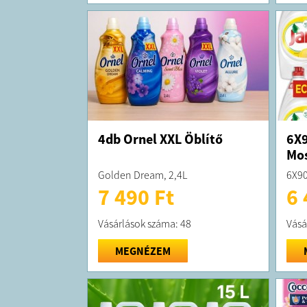
4db Ornel XXL Öblítő
6X9
Mo
Golden Dream, 2,4L
6X90
7 490 Ft
6 
Vásárlások száma: 48
Vásá
MEGNÉZEM