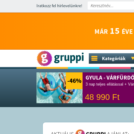
Iratkozz fel hírlevelünkre!
15
MÁR
ÉVE
Kategóriák
GYULA - VÁRFÜRD
-46
%
3 nap teljes ellátással + Vá
48 990
Ft