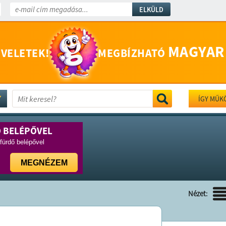
ELKÜLD
MAGYAR
 VELETEK!
MEGBÍZHATÓ
ÍGY MŰK
Ő BELÉPŐVEL
rfürdő belépővel
MEGNÉZEM
Nézet: