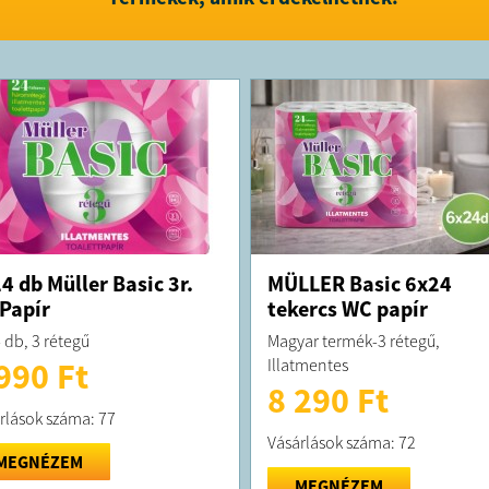
4 db Müller Basic 3r.
MÜLLER Basic 6x24
Papír
tekercs WC papír
 db, 3 rétegű
Magyar termék-3 rétegű,
Illatmentes
990 Ft
8 290 Ft
rlások száma: 77
Vásárlások száma: 72
MEGNÉZEM
MEGNÉZEM