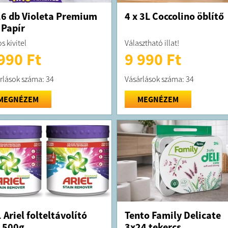
6 db Violeta Premium
4 x 3L Coccolino öblítő
Papír
os kivitel
Választható illat!
990 Ft
9 990 Ft
rlások száma: 34
Vásárlások száma: 34
MEGNÉZEM
MEGNÉZEM
 Ariel folteltávolító
Tento Family Delicate
 500g
3x24 tekercs