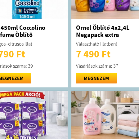
450ml Coccolino
Ornel Öblítő 4x2,4L
fume Öblítő
Megapack extra
os–citrusos illat
Választható Illatban!
790 Ft
7 490 Ft
rlások száma: 39
Vásárlások száma: 37
MEGNÉZEM
MEGNÉZEM