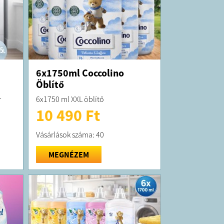
6x1750ml Coccolino
Öblítő
r
6x1750 ml XXL öblítő
10 490 Ft
Vásárlások száma: 40
MEGNÉZEM