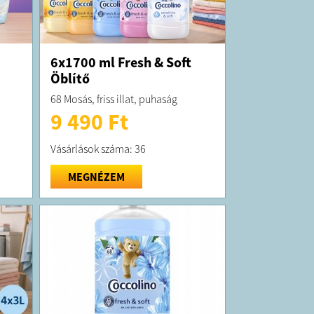
6x1700 ml Fresh & Soft
Öblítő
68 Mosás, friss illat, puhaság
9 490 Ft
Vásárlások száma: 36
MEGNÉZEM