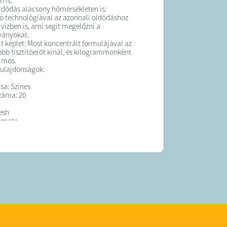
 is.
ldódás alacsony hőmérsékleten is:
ó technológiával az azonnali oldódáshoz
vízben is, ami segít megelőzni a
ányokat.
t képlet: Most koncentrált formulájával az
obb tisztítóerőt kínál, és kilogrammonként
 mos.
tulajdonságok:
sa: Színes
záma: 20
esh
tomata
K:
elt termék maximum 3 munkanapon belül
ra kerül!
 forgalmazza a Sale Import Kft.