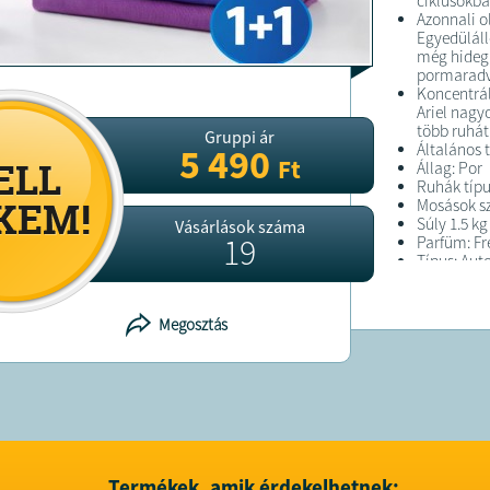
ciklusokban
Azonnali o
Egyedüláll
még hideg 
pormaradv
Koncentrál
Ariel nagy
több ruhát
Gruppi ár
Általános 
5 490
Ft
Állag: Por
Ruhák típu
Mosások s
Súly 1.5 kg
Vásárlások száma
19
Parfüm: Fr
Típus: Au
FELTÉTELE
Megosztás
A megrend
kiszállítás
A terméket
Termékek, amik érdekelhetnek: