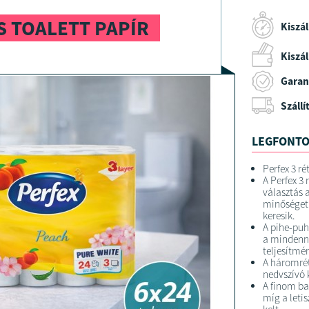
S TOALETT PAPÍR
Kiszál
Kiszáll
Garan
Szállí
LEGFONTO
Perfex 3 r
A Perfex 3 
választás 
minőséget 
keresik.
A pihe-puh
a mindenn
teljesítmén
A háromrét
nedvszívó 
A finom bar
míg a letis