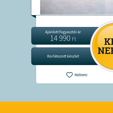
Ajánlott fogyasztói ár
14 990
Ft
Korlátozott készlet
Kedvenc