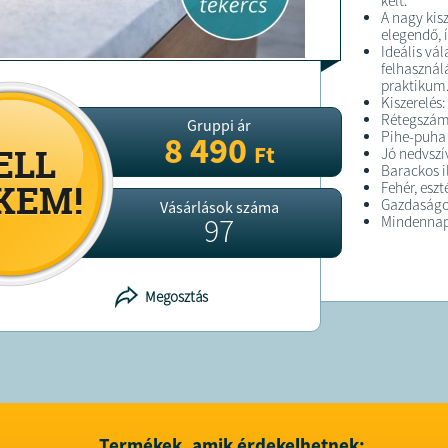
kelt.
A nagy kis
elegendő, í
Ideális vá
felhasznál
praktikum
Kiszerelés
Rétegszám:
Gruppi ár
Pihe-puha 
8 490
Ft
Jó nedvszí
Barackos i
Fehér, esz
Gazdaságos
Vásárlások száma
97
Mindennapi
FELTÉTELE
Megosztás
A terméket
A terméket
Termékek, amik érdekelhetnek: