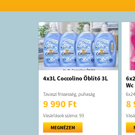
4x3L Coccolino Öblítő 3L
6x2
Wc 
Tavaszi frissesség, puhaság
6x24
9 990 Ft
8 
Vásárlások száma: 93
Vásá
MEGNÉZEM