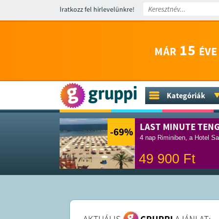
Iratkozz fel hírlevelünkre!
15
MÁR
ÉVE
Kategóriák
LAST MINUTE TEN
-69
%
4 nap Riminiben, a Hotel Sa
49 900
Ft