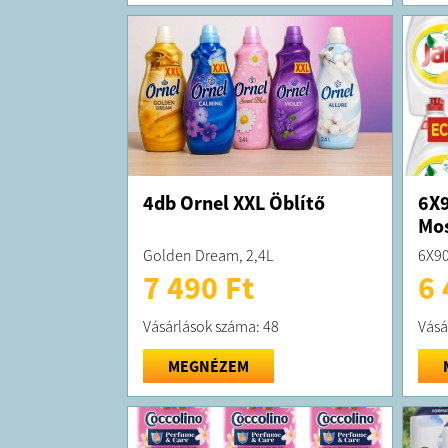
4db Ornel XXL Öblítő
6X9
Mo
Golden Dream, 2,4L
6X90
7 490 Ft
6 
Vásárlások száma: 48
Vásá
MEGNÉZEM