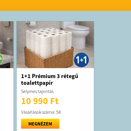
1+1 Prémium 3 rétegű
toalettpapír
Selymes tapintás
10 990 Ft
Vásárlások száma: 58
MEGNÉZEM