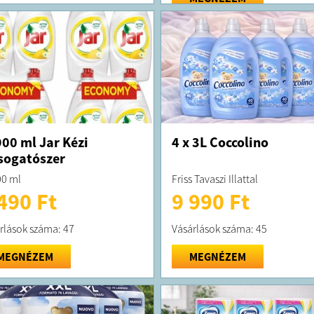
00 ml Jar Kézi
4 x 3L Coccolino
sogatószer
0 ml
Friss Tavaszi Illattal
490 Ft
9 990 Ft
rlások száma: 47
Vásárlások száma: 45
MEGNÉZEM
MEGNÉZEM