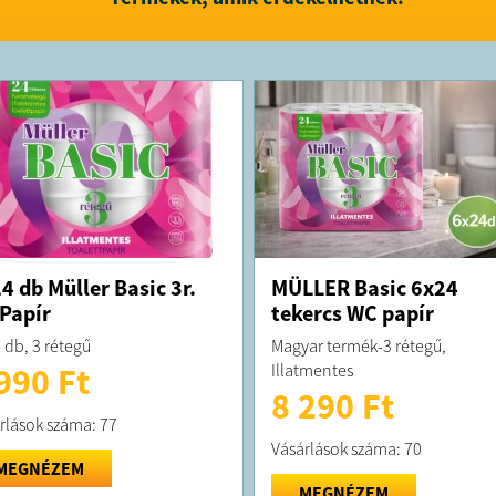
4 db Müller Basic 3r.
MÜLLER Basic 6x24
Papír
tekercs WC papír
 db, 3 rétegű
Magyar termék-3 rétegű,
Illatmentes
990 Ft
8 290 Ft
rlások száma: 77
Vásárlások száma: 70
MEGNÉZEM
MEGNÉZEM