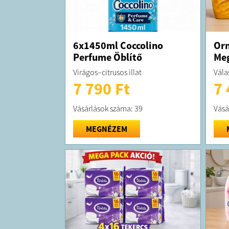
6x1450ml Coccolino
Orn
Perfume Öblítő
Meg
Virágos–citrusos illat
Vála
7 790 Ft
7 
Vásárlások száma: 39
Vásá
MEGNÉZEM