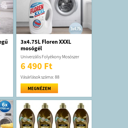
egű
3x4.75L Floren XXXL
mosógél
Univerzális Folyékony Mosószer
6 490 Ft
Vásárlások száma: 88
MEGNÉZEM