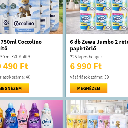
750ml Coccolino
6 db Zewa Jumbo 2 rét
ítő
papírtörlő
50 ml XXL öblítő
325 lapos henger
 490 Ft
6 990 Ft
rlások száma: 40
Vásárlások száma: 39
MEGNÉZEM
MEGNÉZEM