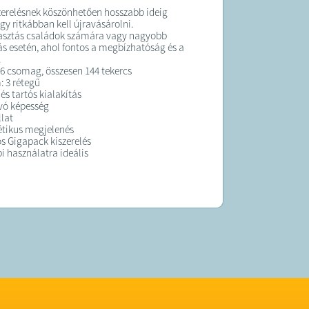
zerelésnek köszönhetően hosszabb ideig
gy ritkábban kell újravásárolni.
lasztás családok számára vagy nagyobb
ás esetén, ahol fontos a megbízhatóság és a
.
: 6 csomag, összesen 144 tekercs
 3 rétegű
és tartós kialakítás
vó képesség
llat
tétikus megjelenés
 Gigapack kiszerelés
 használatra ideális
K:
 3 munkanapon belül kiszállítjuk!
 forgalmazza a Sale Import Kft.