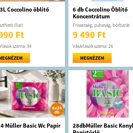
 3L Coccolino öblítő
6 db Coccolino Öblítő
Koncentrátum
ztható illat!
Frissesség, puhaság, bőrbarát
990 Ft
9 490 Ft
rlások száma: 34
Vásárlások száma: 26
MEGNÉZEM
MEGNÉZEM
4 Müller Basic Wc Papír
28dbMüller Basic Kony
Papírtörlő