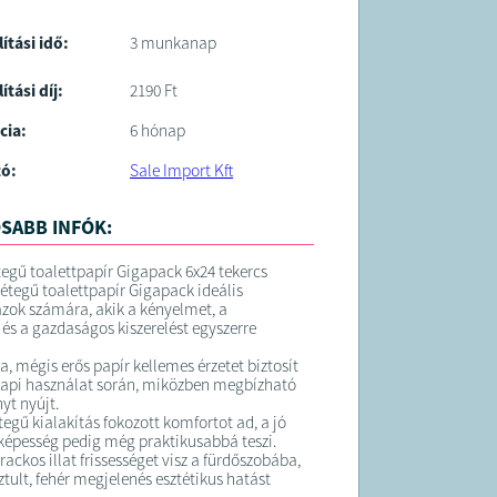
lítási idő:
3 munkanap
ítási díj:
2190 Ft
cia:
6 hónap
tó:
Sale Import Kft
SABB INFÓK:
étegű toalettpapír Gigapack 6x24 tekercs
rétegű toalettpapír Gigapack ideális
azok számára, akik a kényelmet, a
és a gazdaságos kiszerelést egyszerre
a, mégis erős papír kellemes érzetet biztosít
api használat során, miközben megbízható
yt nyújt.
egű kialakítás fokozott komfortot ad, a jó
képesség pedig még praktikusabbá teszi.
ackos illat frissességet visz a fürdőszobába,
ztult, fehér megjelenés esztétikus hatást