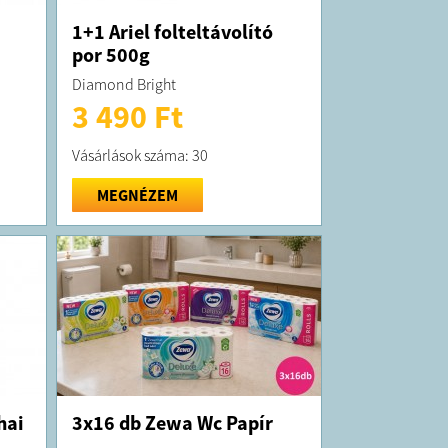
1+1 Ariel folteltávolító
por 500g
Diamond Bright
3 490 Ft
Vásárlások száma: 30
MEGNÉZEM
hai
3x16 db Zewa Wc Papír