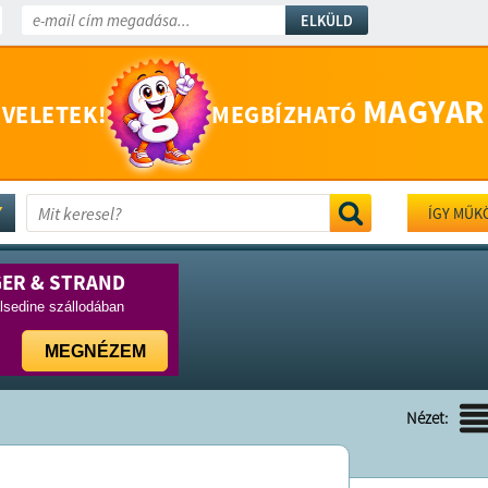
ELKÜLD
MAGYAR
 VELETEK!
MEGBÍZHATÓ
ÍGY MŰK
GER & STRAND
lsedine szállodában
MEGNÉZEM
Nézet: