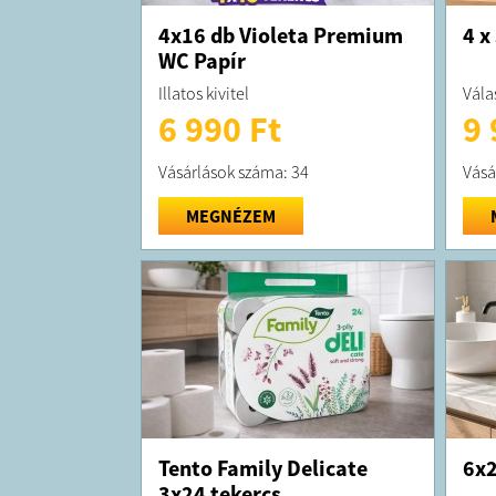
4x16 db Violeta Premium
4 x
WC Papír
Illatos kivitel
Válas
6 990 Ft
9 
Vásárlások száma: 34
Vásá
MEGNÉZEM
Tento Family Delicate
6x2
3x24 tekercs