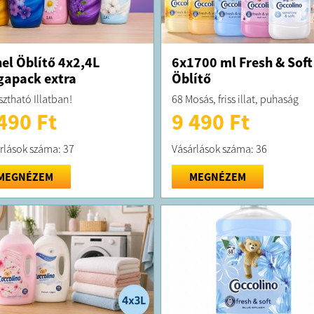
el Öblítő 4x2,4L
6x1700 ml Fresh & Soft
apack extra
Öblítő
sztható Illatban!
68 Mosás, friss illat, puhaság
490 Ft
9 490 Ft
rlások száma: 37
Vásárlások száma: 36
MEGNÉZEM
MEGNÉZEM