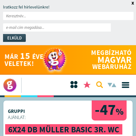
x
Iratkozz fel hírlevelünkre!
ELKÜLD
MEGBÍZHATÓ
15
MÁR
ÉVE
MAGYAR
VELETEK!
WEBÁRUHÁZ
-47
%
GRUPPI
AJÁNLAT:
6X24 DB MÜLLER BASIC 3R. WC