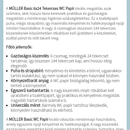
A
MÜLLER Basic 6x24 Tekercses WC Papír
ideális megoldás azok
számára, akik hosszú távra keresnek praktikus és gazdaságos
megoldást a mindennapi higiéniai szükségletekhez. Ez a toalettpapír
puha, mégis strapabíró, így maximális kényelmet és hatékonyságot nyújt
minden használatkor. A nagy, 6 csomagban összesen 144 tekercses
kiszerelésnek köszönhetően ritkábban kell újratölteni a készleteket,
ezáltal pénzt és időt takarít meg.
Főbb jellemzők:
Gazdaságos kiszerelés
: 6 csomag, mindegyik 24 tekercset
tartalmaz, így összesen 144 tekercset kap, ami hosszú ideig
elegendő.
Puha és strapabíró
: Kényelmes és kíméletes a bőrrel, ugyanakkor
tartós kialakítású, így nem szakad el könnyen használat közben.
Környezetbarát anyag
: A WC-papír biológiailag lebomló, így nem
terheli a környezetet.
Egyszerű karbantartás
: A nagy kiszerelés miatt ritkábban kell
újratölteni a toalettpapírt, így praktikus és kényelmes megoldás
nagyobb háztartások számára is.
Univerzális méret
: Bármely WC-papír tartóhoz illeszkedik,
könnyedén használható és elérhető.
A
MÜLLER Basic WC Papír
kiváló választás mindennapi használatra,
amely egyszerre nyújt kényelmet és hatékonyságot. A nagy kiszerelés
gazdaságos megoldást kínál minden háztartás számára, biztosítva, hogy