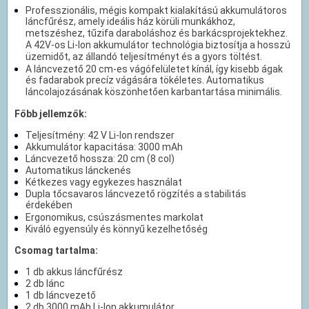
Professzionális, mégis kompakt kialakítású akkumulátoros
láncfűrész, amely ideális ház körüli munkákhoz,
metszéshez, tűzifa daraboláshoz és barkácsprojektekhez.
A 42V-os Li-Ion akkumulátor technológia biztosítja a hosszú
üzemidőt, az állandó teljesítményt és a gyors töltést.
A láncvezető 20 cm-es vágófelületet kínál, így kisebb ágak
és fadarabok precíz vágására tökéletes. Automatikus
láncolajozásának köszönhetően karbantartása minimális.
Főbb jellemzők:
Teljesítmény: 42 V Li-Ion rendszer
Akkumulátor kapacitása: 3000 mAh
Láncvezető hossza: 20 cm (8 col)
Automatikus lánckenés
Kétkezes vagy egykezes használat
Dupla tőcsavaros láncvezető rögzítés a stabilitás
érdekében
Ergonomikus, csúszásmentes markolat
Kiváló egyensúly és könnyű kezelhetőség
Csomag tartalma:
1 db akkus láncfűrész
2 db lánc
1 db láncvezető
2 db 3000 mAh Li-Ion akkumulátor