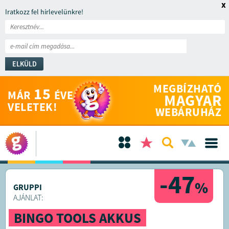
x
Iratkozz fel hírlevelünkre!
ELKÜLD
MEGBÍZHATÓ
15
MÁR
ÉVE
MAGYAR
VELETEK!
WEBÁRUHÁZ
-47
%
GRUPPI
AJÁNLAT:
BINGO TOOLS AKKUS