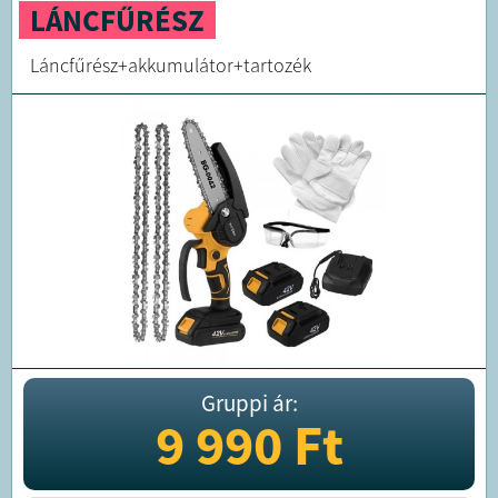
LÁNCFŰRÉSZ
Láncfűrész+akkumulátor+tartozék
Gruppi ár:
9 990
Ft