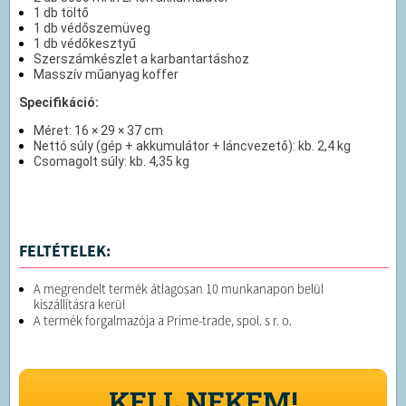
1 db töltő
1 db védőszemüveg
1 db védőkesztyű
Szerszámkészlet a karbantartáshoz
Masszív műanyag koffer
Specifikáció:
Méret: 16 × 29 × 37 cm
Nettó súly (gép + akkumulátor + láncvezető): kb. 2,4 kg
Csomagolt súly: kb. 4,35 kg
FELTÉTELEK:
A megrendelt termék átlagosan 10 munkanapon belül
kiszállításra kerül
A termék forgalmazója a Prime-trade, spol. s r. o.
KELL NEKEM!