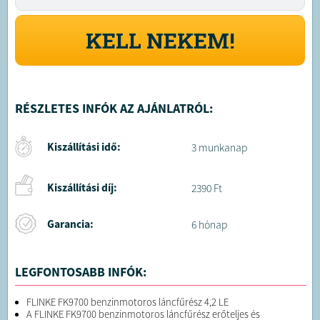
KELL NEKEM!
RÉSZLETES INFÓK AZ AJÁNLATRÓL:
Kiszállítási idő:
3 munkanap
Kiszállítási díj:
2390 Ft
Garancia:
6 hónap
LEGFONTOSABB INFÓK:
FLINKE FK9700 benzinmotoros láncfűrész 4,2 LE
A FLINKE FK9700 benzinmotoros láncfűrész erőteljes és