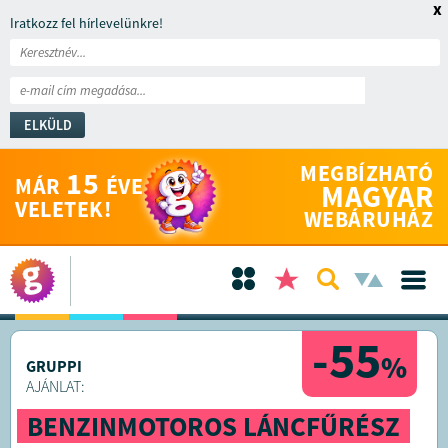
x
Iratkozz fel hírlevelünkre!
ELKÜLD
MEGBÍZHATÓ
15
MÁR
ÉVE
MAGYAR
VELETEK!
WEBÁRUHÁZ
-55
%
GRUPPI
AJÁNLAT:
BENZINMOTOROS LÁNCFŰRÉSZ