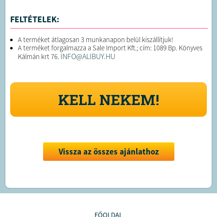
FELTÉTELEK:
A terméket átlagosan 3 munkanapon belül kiszállítjuk!
A terméket forgalmazza a Sale Import Kft.; cím: 1089 Bp. Könyves
INFO@ALIBUY.HU
Kálmán krt 76.
KELL NEKEM!
Vissza az összes ajánlathoz
FŐOLDAL