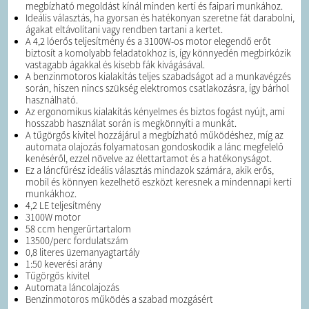
megbízható megoldást kínál minden kerti és faipari munkához.
Ideális választás, ha gyorsan és hatékonyan szeretne fát darabolni,
ágakat eltávolítani vagy rendben tartani a kertet.
A 4,2 lóerős teljesítmény és a 3100W-os motor elegendő erőt
biztosít a komolyabb feladatokhoz is, így könnyedén megbirkózik
vastagabb ágakkal és kisebb fák kivágásával.
A benzinmotoros kialakítás teljes szabadságot ad a munkavégzés
során, hiszen nincs szükség elektromos csatlakozásra, így bárhol
használható.
Az ergonomikus kialakítás kényelmes és biztos fogást nyújt, ami
hosszabb használat során is megkönnyíti a munkát.
A tűgörgős kivitel hozzájárul a megbízható működéshez, míg az
automata olajozás folyamatosan gondoskodik a lánc megfelelő
kenéséről, ezzel növelve az élettartamot és a hatékonyságot.
Ez a láncfűrész ideális választás mindazok számára, akik erős,
mobil és könnyen kezelhető eszközt keresnek a mindennapi kerti
munkákhoz.
4,2 LE teljesítmény
3100W motor
58 ccm hengerűrtartalom
13500/perc fordulatszám
0,8 literes üzemanyagtartály
1:50 keverési arány
Tűgörgős kivitel
Automata láncolajozás
Benzinmotoros működés a szabad mozgásért