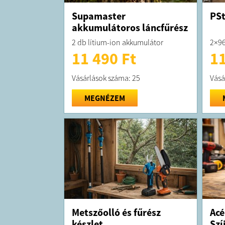
Supamaster
PSt
akkumulátoros láncfűrész
2 db lítium-ion akkumulátor
2×96
11 490 Ft
11
Vásárlások száma: 25
Vásá
MEGNÉZEM
Metszőolló és fűrész
Acé
készlet
Szí