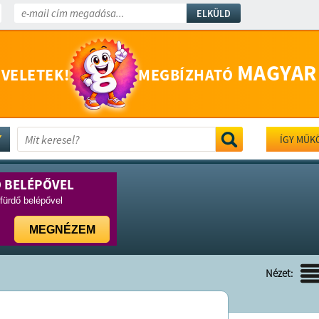
ELKÜLD
MAGYAR
 VELETEK!
MEGBÍZHATÓ
ÍGY MŰK
Ő BELÉPŐVEL
rfürdő belépővel
MEGNÉZEM
Nézet: