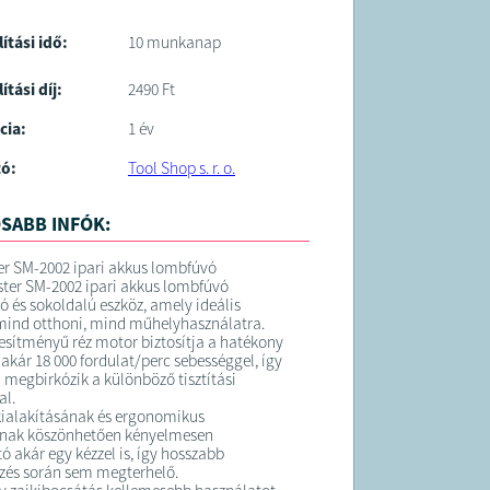
lítási idő:
10 munkanap
ítási díj:
2490 Ft
cia:
1 év
tó:
Tool Shop s. r. o.
SABB INFÓK:
r SM-2002 ipari akkus lombfúvó
ter SM-2002 ipari akkus lombfúvó
 és sokoldalú eszköz, amely ideális
mind otthoni, mind műhelyhasználatra.
jesítményű réz motor biztosítja a hatékony
akár 18 000 fordulat/perc sebességgel, így
megbirkózik a különböző tisztítási
al.
ialakításának és ergonomikus
nak köszönhetően kényelmesen
ó akár egy kézzel is, így hosszabb
és során sem megterhelő.