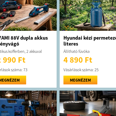
AMI 88V dupla akkus
Hyundai kézi permetez
vényvágó
literes
tikus kofferben, 2 akkuval
Állítható fúvóka
 990 Ft
4 890 Ft
rlások száma: 73
Vásárlások száma: 25
MEGNÉZEM
MEGNÉZEM