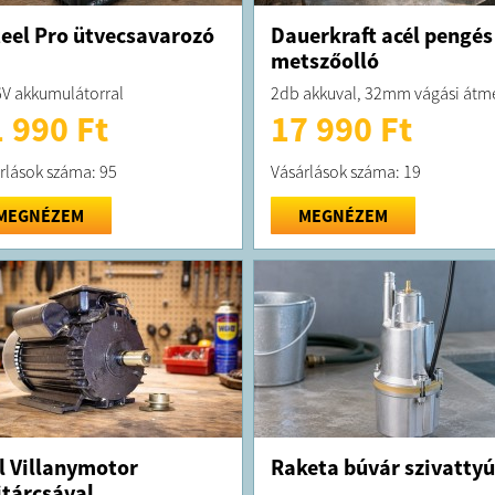
eel Pro ütvecsavarozó
Dauerkraft acél pengés
metszőolló
V akkumulátorral
2db akkuval, 32mm vágási átm
 990 Ft
17 990 Ft
rlások száma: 95
Vásárlások száma: 19
MEGNÉZEM
MEGNÉZEM
l Villanymotor
Raketa búvár szivattyú
jtárcsával