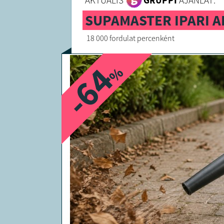
AKTUÁLIS
GRUPPI
AJÁNLAT:
SUPAMASTER IPARI 
18 000 fordulat percenként
-64
%