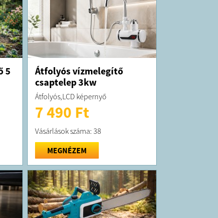
ő 5
Átfolyós vízmelegítő
csaptelep 3kw
Átfolyós,LCD képernyő
7 490 Ft
Vásárlások száma: 38
MEGNÉZEM