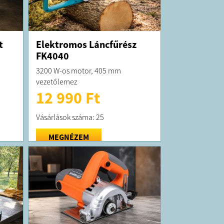
t
Elektromos Láncfűrész
FK4040
3200 W-os motor, 405 mm
vezetőlemez
12 990 Ft
Vásárlások száma: 25
MEGNÉZEM