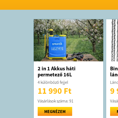
2 in 1 Akkus háti
Bin
permetező 16L
lán
4 különböző fejjel
Lánc
11 990 Ft
9 
Vásárlások száma: 91
Vásá
MEGNÉZEM