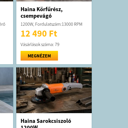
Haina Körfűrész,
csempevágó
érő
1200W, Fordulatszám:13000 RPM
12 490 Ft
Vásárlások száma: 79
MEGNÉZEM
Haina Sarokcsiszoló
1200W