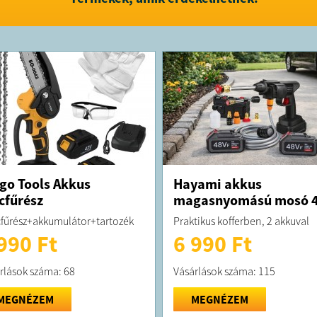
go Tools Akkus
Hayami akkus
cfűrész
magasnyomású mosó 
fűrész+akkumulátor+tartozék
Praktikus kofferben, 2 akkuval
990 Ft
6 990 Ft
rlások száma: 68
Vásárlások száma: 115
MEGNÉZEM
MEGNÉZEM