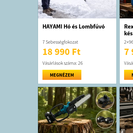
HAYAMI Hó és Lombfúvó
Rex
kés
7 Sebességfokozat
2×96
18 990 Ft
7 
Vásárlások száma: 26
Vásá
MEGNÉZEM