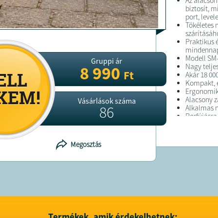
Az alacson
biztosít, 
port, leve
Tökéletes 
szárításáh
Praktikus 
mindennapi
Modell SM
Gruppi ár
Nagy telje
8 990
Ft
Akár 18 00
Kompakt, 
Ergonomik
Alacsony z
Vásárlások száma
86
Alkalmas 
Porfújásra
Kerti hull
Megosztás
FELTÉTELE
A megrend
kiszállítás
A terméket
Termékek, amik érdekelhetnek: