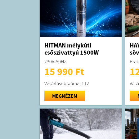
HITMAN mélykúti
HAY
csőszivattyú 1500W
sö
230V-50Hz
Prak
15 990 Ft
12
Vásárlások száma: 112
Vásá
MEGNÉZEM