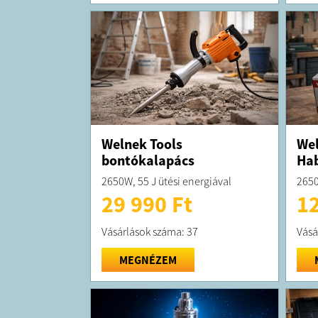
Welnek Tools
Wel
bontókalapács
Hab
2650W, 55 J ütési energiával
2650
29 990 Ft
12
Vásárlások száma: 37
Vásá
MEGNÉZEM