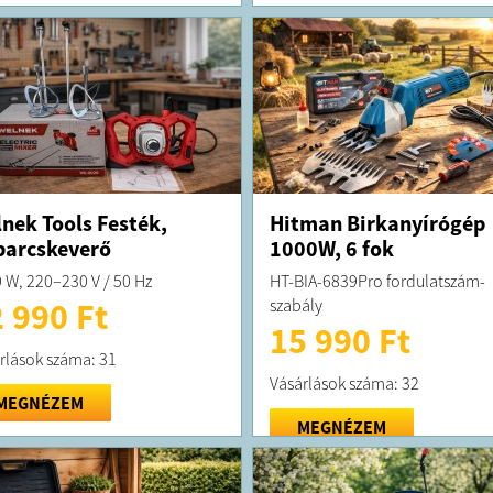
nek Tools Festék,
Hitman Birkanyírógép
arcskeverő
1000W, 6 fok
 W, 220–230 V / 50 Hz
HT-BIA-6839Pro fordulatszám-
szabály
 990 Ft
15 990 Ft
rlások száma: 31
Vásárlások száma: 32
MEGNÉZEM
MEGNÉZEM