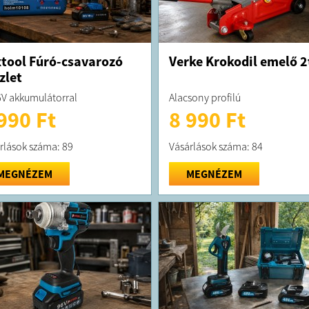
tool Fúró-csavarozó
Verke Krokodil emelő 2
zlet
V akkumulátorral
Alacsony profilú
990 Ft
8 990 Ft
rlások száma: 89
Vásárlások száma: 84
MEGNÉZEM
MEGNÉZEM