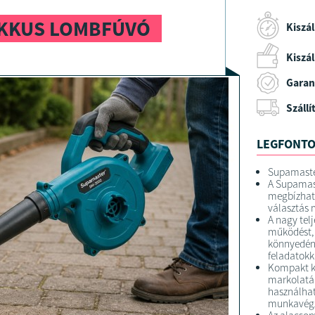
AKKUS LOMBFÚVÓ
Kiszál
Kiszáll
Garan
Szállí
LEGFONTO
Supamaste
A Supamas
megbízható
választás 
A nagy tel
működést, 
könnyedén 
feladatokk
Kompakt k
markolatá
használhat
munkavégz