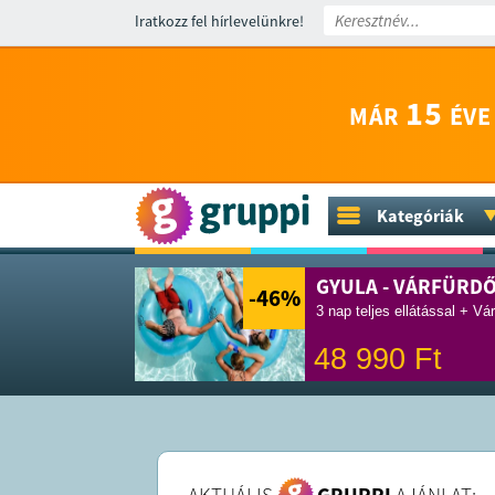
Iratkozz fel hírlevelünkre!
15
MÁR
ÉVE
Kategóriák
GYULA - VÁRFÜRD
-46
%
3 nap teljes ellátással + Vá
48 990
Ft