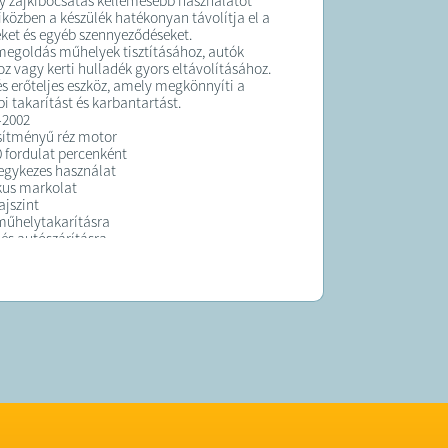
y zajkibocsátás kellemesebb használatot
miközben a készülék hatékonyan távolítja el a
leket és egyéb szennyeződéseket.
megoldás műhelyek tisztításához, autók
oz vagy kerti hulladék gyors eltávolításához.
és erőteljes eszköz, amely megkönnyíti a
 takarítást és karbantartást.
-2002
sítményű réz motor
0 fordulat percenként
egykezes használat
us markolat
ajszint
műhelytakarításra
 és autószárításra
adék eltávolítására
K:
elt termék maximum 10 munkanapon belül
ra kerül!
 forgalmazza a Tools Shop Sro.