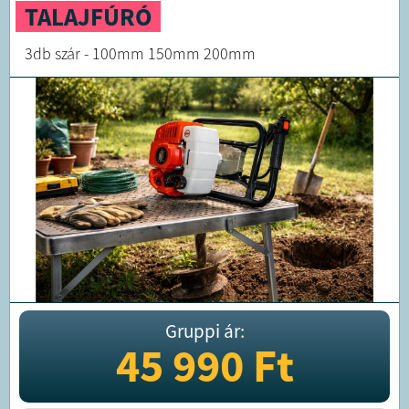
TALAJFÚRÓ
3db szár - 100mm 150mm 200mm
Gruppi ár:
45 990
Ft