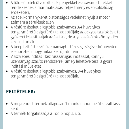
A földelő bitek ötvözött acél pengékkel és csavaros bitekkel
rendelkeznek a maximális ásási teljesítmény és sokoldalúság
érdekében;
Az acél kormánykeret biztonságos védelmet nyújt a motor
számára a sérülések ellen
A résfúró ásókat a legtöbb szabványos 3/4 hüvelykes
tengelyméretű csigafúrókkal adaptálják; az ockyos talajok és a fa
gyökerei lelassíthatják az ásatást, de a lyukakásóink könnyedén
kezelni tudják
A beépített áttetsző üzemanyagtartály segítségével könnyedén
ellenőrizheti, hogy mikor kell újratölteni
Visszalépés indítás - kézi visszarúgás-indítással, könnyű
üzemanyag-szállító rendszerrel, amely lehetővé teszi a gyors
indítási műveletet
A résfúró ásókat a legtöbb szabványos, 3/4 hüvelykes
tengelyméretű csigafúrókkal adaptálják.
FELTÉTELEK:
A megrendelt termék átlagosan 7 munkanapon belül kiszállításra
kerül
A termék forgalmazója a Tool Shop s. r. o.