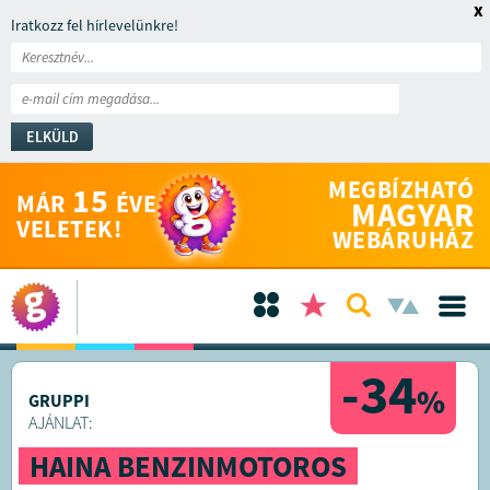
x
Iratkozz fel hírlevelünkre!
ELKÜLD
MEGBÍZHATÓ
15
MÁR
ÉVE
MAGYAR
VELETEK!
WEBÁRUHÁZ
-34
%
GRUPPI
AJÁNLAT:
HAINA BENZINMOTOROS