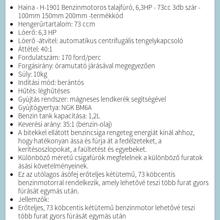
Haina - H-1901 Benzinmotoros talajfúró, 6,3HP - 73cc 3db szár -
100mm 150mm 200mm -termékkód
Hengerűrtartalom: 73 ccm
Lóerő: 6,3 HP
Lóerő -átvitel: automatikus centrifugális tengelykapcsoló
Áttétel: 40:1
Fordulatszám: 170 ford/perc
Forgásirány: óramutató járásával megegyezően
Súly: 10kg
Indítási mód: berántós
Hűtés: léghűtéses
Gyújtás rendszer: mágneses lendkerék segítségével
Gyújtógyertya: NGK BM6A
Benzin tank kapacitása: 1,2L
Keverési arány: 35:1 (benzin-olaj)
A bitekkel ellátott benzincsiga rengeteg energiát kínál ahhoz,
hogy hatékonyan ássa és fúrja át a fedélzeteket, a
kerítésoszlopokat, a faültetést és egyebeket.
Különböző méretű csigafúrók megfelelnek a különböző furatok
ásási követelményeinek.
Ez az utólagos ásófej erőteljes kétütemű, 73 köbcentis
benzinmotorral rendelkezik, amely lehetővé teszi több furat gyors
fúrását egymás után.
Jellemzők:
Erőteljes, 73 köbcentis kétütemű benzinmotor lehetővé teszi
több furat gyors fúrását egymás után