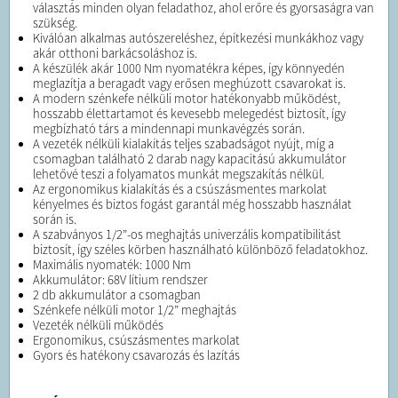
választás minden olyan feladathoz, ahol erőre és gyorsaságra van
szükség.
Kiválóan alkalmas autószereléshez, építkezési munkákhoz vagy
akár otthoni barkácsoláshoz is.
A készülék akár 1000 Nm nyomatékra képes, így könnyedén
meglazítja a beragadt vagy erősen meghúzott csavarokat is.
A modern szénkefe nélküli motor hatékonyabb működést,
hosszabb élettartamot és kevesebb melegedést biztosít, így
megbízható társ a mindennapi munkavégzés során.
A vezeték nélküli kialakítás teljes szabadságot nyújt, míg a
csomagban található 2 darab nagy kapacitású akkumulátor
lehetővé teszi a folyamatos munkát megszakítás nélkül.
Az ergonomikus kialakítás és a csúszásmentes markolat
kényelmes és biztos fogást garantál még hosszabb használat
során is.
A szabványos 1/2”-os meghajtás univerzális kompatibilitást
biztosít, így széles körben használható különböző feladatokhoz.
Maximális nyomaték: 1000 Nm
Akkumulátor: 68V lítium rendszer
2 db akkumulátor a csomagban
Szénkefe nélküli motor 1/2” meghajtás
Vezeték nélküli működés
Ergonomikus, csúszásmentes markolat
Gyors és hatékony csavarozás és lazítás