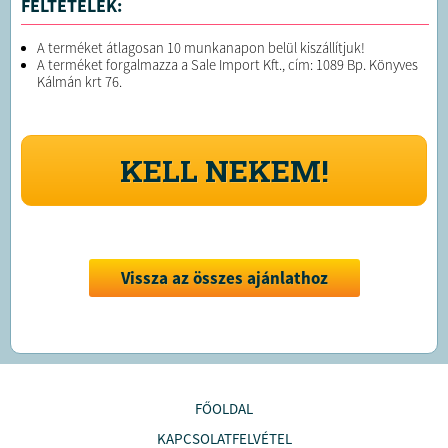
FELTÉTELEK:
A terméket átlagosan 10 munkanapon belül kiszállítjuk!
A terméket forgalmazza a Sale Import Kft., cím: 1089 Bp. Könyves
Kálmán krt 76.
KELL NEKEM!
Vissza az összes ajánlathoz
FŐOLDAL
KAPCSOLATFELVÉTEL