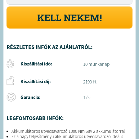
KELL NEKEM!
RÉSZLETES INFÓK AZ AJÁNLATRÓL:
Kiszállítási idő:
10 munkanap
Kiszállítási díj:
2190 Ft
Garancia:
1 év
LEGFONTOSABB INFÓK:
Akkumulátoros ütvecsavarozó 1000 Nm 68V 2 akkumulátorral
Ez a nagy teljesítményű akkumulátoros ütvecsavarozó ideális