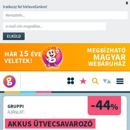
x
Iratkozz fel hírlevelünkre!
ELKÜLD
MEGBÍZHATÓ
15
MÁR
ÉVE
MAGYAR
VELETEK!
WEBÁRUHÁZ
-44
%
GRUPPI
AJÁNLAT:
AKKUS ÜTVECSAVAROZÓ