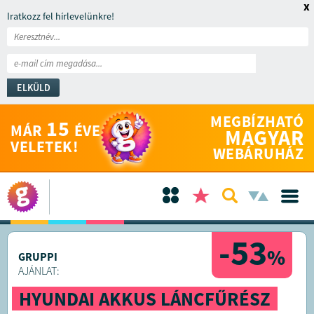
x
Iratkozz fel hírlevelünkre!
ELKÜLD
MEGBÍZHATÓ
15
MÁR
ÉVE
MAGYAR
VELETEK!
WEBÁRUHÁZ
-53
%
GRUPPI
AJÁNLAT:
HYUNDAI AKKUS LÁNCFŰRÉSZ