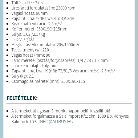
Töltési idő : ~3 óra
Üresjárati fordulatszám: 23000 rpm.
Vágási hossz: 90mm
Zajszint: Lpa:72dB,Lwa:81dB,K:3dB
Kézre ható vibráció: 2.5m/s²
Koffer méret: 350X190X115mm
Súlya: 1,62 /2.17Kg
LED Világítás
Meghajtás: Akkumulátor 20V/1500mA
Teljesítmény (w): 210
Vágás hossz (mm): 90
Lánc méretei (osztás/fog/csaprész): 1/4 / 28 / 1.2 mm
Lánckenő olajtartály: nincs
Zajszint: Lpa, Lwa, K (dB): 72/81/3 Vibráció (m/s²): 2.5m/s²
Súly (kg): 2.1
Csomagolás méretei (mm): 350X190X115
FELTÉTELEK:
A terméket átlagosan 3 munkanapon belül kiszállítjuk!
A terméket forgalmazza a Sale Import Kft.; cím: 1089 Bp. Könyves
INFO@ALIBUY.HU
Kálmán krt 76.