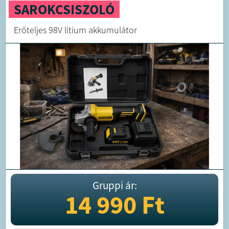
SAROKCSISZOLÓ
Erőteljes 98V lítium akkumulátor
Gruppi ár:
14 990
Ft