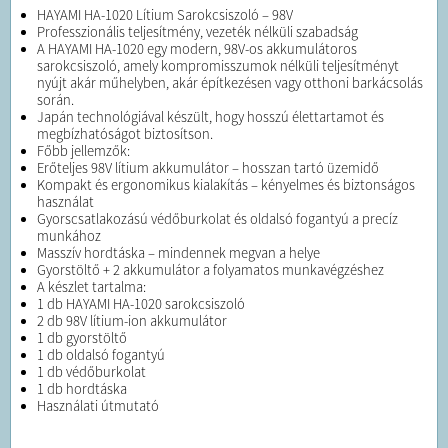
HAYAMI HA-1020 Lítium Sarokcsiszoló – 98V
Professzionális teljesítmény, vezeték nélküli szabadság
A HAYAMI HA-1020 egy modern, 98V-os akkumulátoros
sarokcsiszoló, amely kompromisszumok nélküli teljesítményt
nyújt akár műhelyben, akár építkezésen vagy otthoni barkácsolás
során.
Japán technológiával készült, hogy hosszú élettartamot és
megbízhatóságot biztosítson.
Főbb jellemzők:
Erőteljes 98V lítium akkumulátor – hosszan tartó üzemidő
Kompakt és ergonomikus kialakítás – kényelmes és biztonságos
használat
Gyorscsatlakozású védőburkolat és oldalsó fogantyú a precíz
munkához
Masszív hordtáska – mindennek megvan a helye
Gyorstöltő + 2 akkumulátor a folyamatos munkavégzéshez
A készlet tartalma:
1 db HAYAMI HA-1020 sarokcsiszoló
2 db 98V lítium-ion akkumulátor
1 db gyorstöltő
1 db oldalsó fogantyú
1 db védőburkolat
1 db hordtáska
Használati útmutató