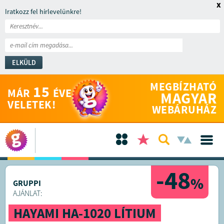
x
Iratkozz fel hírlevelünkre!
ELKÜLD
MEGBÍZHATÓ
15
MÁR
ÉVE
MAGYAR
VELETEK!
WEBÁRUHÁZ
-48
%
GRUPPI
AJÁNLAT:
HAYAMI HA-1020 LÍTIUM