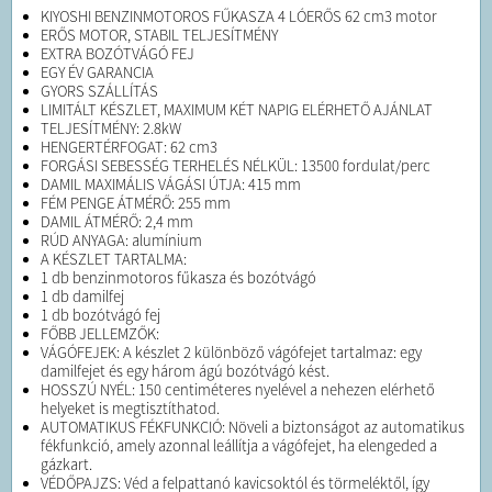
KIYOSHI BENZINMOTOROS FŰKASZA 4 LÓERŐS 62 cm3 motor
ERŐS MOTOR, STABIL TELJESÍTMÉNY
EXTRA BOZÓTVÁGÓ FEJ
EGY ÉV GARANCIA
GYORS SZÁLLÍTÁS
LIMITÁLT KÉSZLET, MAXIMUM KÉT NAPIG ELÉRHETŐ AJÁNLAT
TELJESÍTMÉNY: 2.8kW
HENGERTÉRFOGAT: 62 cm3
FORGÁSI SEBESSÉG TERHELÉS NÉLKÜL: 13500 fordulat/perc
DAMIL MAXIMÁLIS VÁGÁSI ÚTJA: 415 mm
FÉM PENGE ÁTMÉRŐ: 255 mm
DAMIL ÁTMÉRŐ: 2,4 mm
RÚD ANYAGA: alumínium
A KÉSZLET TARTALMA:
1 db benzinmotoros fűkasza és bozótvágó
1 db damilfej
1 db bozótvágó fej
FŐBB JELLEMZŐK:
VÁGÓFEJEK: A készlet 2 különböző vágófejet tartalmaz: egy
damilfejet és egy három ágú bozótvágó kést.
HOSSZÚ NYÉL: 150 centiméteres nyelével a nehezen elérhető
helyeket is megtisztíthatod.
AUTOMATIKUS FÉKFUNKCIÓ: Növeli a biztonságot az automatikus
fékfunkció, amely azonnal leállítja a vágófejet, ha elengeded a
gázkart.
VÉDŐPAJZS: Véd a felpattanó kavicsoktól és törmeléktől, így