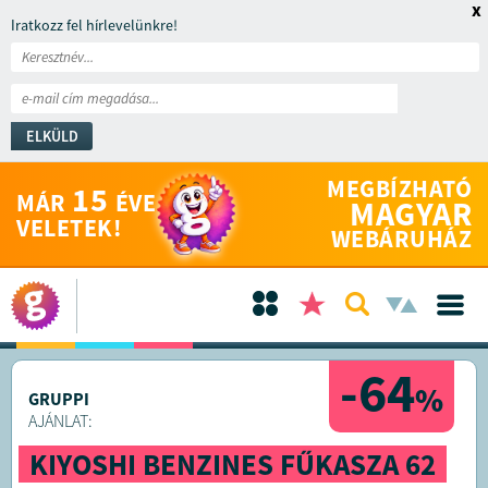
x
Iratkozz fel hírlevelünkre!
ELKÜLD
MEGBÍZHATÓ
15
MÁR
ÉVE
MAGYAR
VELETEK!
WEBÁRUHÁZ
-64
%
GRUPPI
AJÁNLAT:
KIYOSHI BENZINES FŰKASZA 62