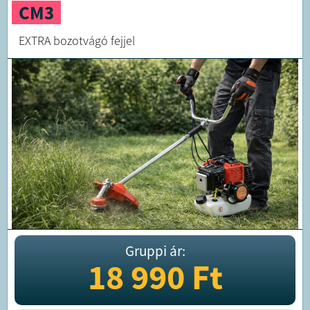
CM3
EXTRA bozotvágó fejjel
Gruppi ár:
18 990
Ft