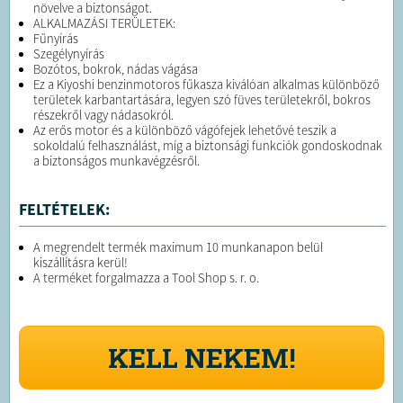
növelve a biztonságot.
ALKALMAZÁSI TERÜLETEK:
Fűnyírás
Szegélynyírás
Bozótos, bokrok, nádas vágása
Ez a Kiyoshi benzinmotoros fűkasza kiválóan alkalmas különböző
területek karbantartására, legyen szó füves területekről, bokros
részekről vagy nádasokról.
Az erős motor és a különböző vágófejek lehetővé teszik a
sokoldalú felhasználást, míg a biztonsági funkciók gondoskodnak
a biztonságos munkavégzésről.
FELTÉTELEK:
A megrendelt termék maximum 10 munkanapon belül
kiszállításra kerül!
A terméket forgalmazza a Tool Shop s. r. o.
KELL NEKEM!