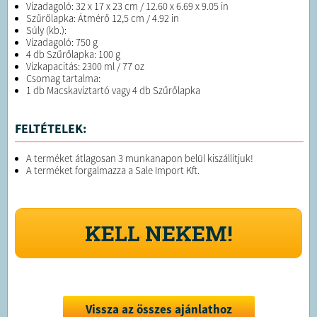
Vízadagoló: 32 x 17 x 23 cm / 12.60 x 6.69 x 9.05 in
Szűrőlapka: Átmérő 12,5 cm / 4.92 in
Súly (kb.):
Vízadagoló: 750 g
4 db Szűrőlapka: 100 g
Vízkapacitás: 2300 ml / 77 oz
Csomag tartalma:
1 db Macskavíztartó vagy 4 db Szűrőlapka
FELTÉTELEK:
A terméket átlagosan 3 munkanapon belül kiszállítjuk!
A terméket forgalmazza a Sale Import Kft.
KELL NEKEM!
Vissza az összes ajánlathoz