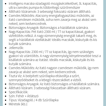
Intelligens macska vízadagoló mozgásérzékelővel, 3L kapacitás,
ultra-csendes pumpa és többrétegű szűrőrendszer
Állítható Vízáramok: 3 sebességi fokozatú vízáram állítható.
Csendes Működés: Alacsony energiafogyasztású működés, az
itató csendesen működik, soha nem zavarja meg az alvást sem
neked, sem kedvencednek.
Biztonságos Anyagok: Biztonságos a háziállatok számára.
Nagy Kapacitás: Pet itató 2300 ml / 77 oz kapacitással, gyakori
vízfeltöltés nélkül. A nagy vízmennyiség energiát takarít meg, és
segíti a háziállatok vízellátását! Ideális macskák, kiskutyák és kis
kutyák számára.
Jellemzők:
Nagy Kapacitás: 2300 ml / 77 oz kapacitás, így nem szükséges
gyakori víz utántöltés. A nagy vízmennyiség kényelmesebbé teszi a
kisállatok számára az itatást. Ideális macskák, kiskutyák és kis
kutyák számára.
Csendes Működés: Az itató nagyon csendesen működik, így nem
zavarja az alvást sem neked, sem kedvencednek.
Tiszta Víz: A beépített szűrőlapka eltávolítja a szőrt,
szennyeződéseket és a lebegő részecskéket a vízből.
Biztonságos Anyagok: Az itató biztonságos a háziállatok számára.
Állítható Vízáram: 3 sebességi fokozatban állítható vízáram.
Specifikációk:
Szín: Fehér + Átlátszó
Típus: Vízadagoló / 4 db Szűrőlapka
Méretek (kb.):