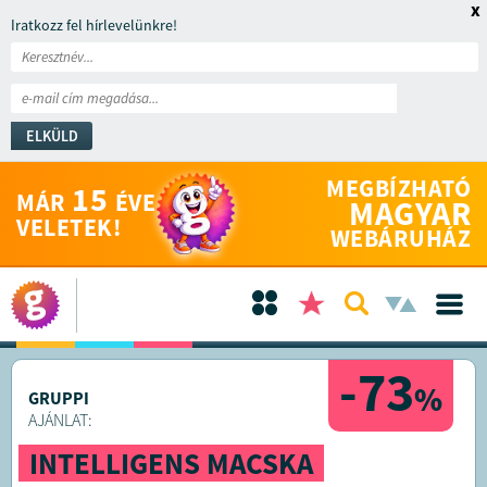
x
Iratkozz fel hírlevelünkre!
ELKÜLD
MEGBÍZHATÓ
15
MÁR
ÉVE
MAGYAR
VELETEK!
WEBÁRUHÁZ
-73
%
GRUPPI
AJÁNLAT:
INTELLIGENS MACSKA