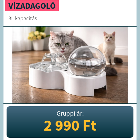
VÍZADAGOLÓ
3L kapacitás
Gruppi ár:
2 990
Ft