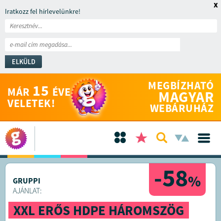
x
Iratkozz fel hírlevelünkre!
ELKÜLD
MEGBÍZHATÓ
15
MÁR
ÉVE
MAGYAR
VELETEK!
WEBÁRUHÁZ
-58
%
GRUPPI
AJÁNLAT:
XXL ERŐS HDPE HÁROMSZÖG