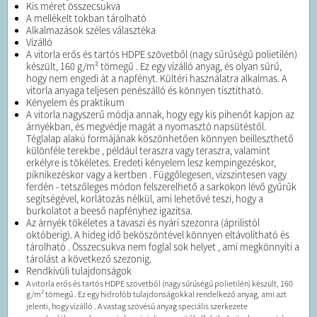
Kis méret összecsukva
A mellékelt tokban tárolható
Alkalmazások széles választéka
Vízálló
A vitorla erős és tartós HDPE szövetből (nagy sűrűségű polietilén)
készült, 160 g/m² tömegű . Ez egy vízálló anyag, és olyan sűrű,
hogy nem engedi át a napfényt. Kültéri használatra alkalmas. A
vitorla anyaga teljesen penészálló és könnyen tisztítható.
Kényelem és praktikum
A vitorla nagyszerű módja annak, hogy egy kis pihenőt kapjon az
árnyékban, és megvédje magát a nyomasztó napsütéstől.
Téglalap alakú formájának köszönhetően könnyen beilleszthető
különféle terekbe , például teraszra vagy teraszra, valamint
erkélyre is tökéletes. Eredeti kényelem lesz kempingezéskor,
piknikezéskor vagy a kertben . Függőlegesen, vízszintesen vagy
ferdén - tetszőleges módon felszerelhető a sarkokon lévő gyűrűk
segítségével, korlátozás nélkül, ami lehetővé teszi, hogy a
burkolatot a beeső napfényhez igazítsa.
Az árnyék tökéletes a tavaszi és nyári szezonra (áprilistól
októberig). A hideg idő beköszöntével könnyen eltávolítható és
tárolható . Összecsukva nem foglal sok helyet , ami megkönnyíti a
tárolást a következő szezonig.
Rendkívüli tulajdonságok
A vitorla erős és tartós HDPE szövetből (nagy sűrűségű polietilén) készült, 160
g/m² tömegű . Ez egy hidrofób tulajdonságokkal rendelkező anyag, ami azt
jelenti, hogy vízálló . A vastag szövésű anyag speciális szerkezete