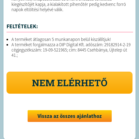
kiegészítőjét kapja, a kialakított pihenőtér pedig kedvenc forró
napok eltöltési helyévé válik.
FELTÉTELEK:
A terméket átlagosan 5 munkanapon belül kiszállítjuk!
A terméket forgalmazza a DIP Digital Kft. adószám: 29182914-2-19
cégjegyzékszám: 19-09-521965; cím: 8445 Csehbánya, Újtelep út
41.;
NEM ELÉRHETŐ
Vissza az összes ajánlathoz