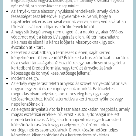
megakadályozza, hogy a víz beszívódjon , amitől elfolyik. A vitorla megvéd a
nyári esőtől, ha pihenés közben elkap minket.
Az árnyékvitorla alacsony nyúlással rendelkezik, amely kiváló
feszességet tesz lehetővé . Figyelembe kell venni, hogy a
rögzítőelemek erős cérnával vannak varrva, amely véd a váratlan
töréstől a változó időjárási körülmények között.
A nagy sűrűségű anyag nem engedi át a napfényt, akár 95%-os
védelmet nyújt a káros UV sugárzás ellen. Kültéri használatra
alkalmas és ellenáll a káros időjárási viszonyoknak, így sok
évszakon át kitart .
Szereted a szabadban, a természet ölében, saját kerted
kényelmében tölteni az időt? Értékeled a hosszú órákat a barátok
és a család társaságában? Hozz létre egy paradicsomi szigetet a
kertedben! Eredeti formája, nagy terület árnyékolásának
képessége és könnyű kezelhetősége jellemzi.
Modern design:
Az erkély vagy terasz feletti árnyékolás szövet árnyékoló vitorlával
nagyon egyszerű és nem igényel sok munkát. Ez tökéletes
megoldás olyan helyekre, ahol nincs elég hely egy nagy
tetőszerkezethez. Kiváló alternatíva a kerti napernyőknek vagy
napellenzőknek is .
Az elegáns árnyalatú vitorla használata szokatlan megoldás, amely
magas esztétikai értékkel bír. Praktikus tulajdonságai mellett
eredeti kerti dísz is. A téglalap formájú vitorla egyedi karaktert
kölcsönöz teraszának vagy erkélyének, és örömet okoz
vendégeinek és szomszédainak. Ennek köszönhetően teljes
kényelmet, kikapcsolódást és a kertrendezés tökéletes