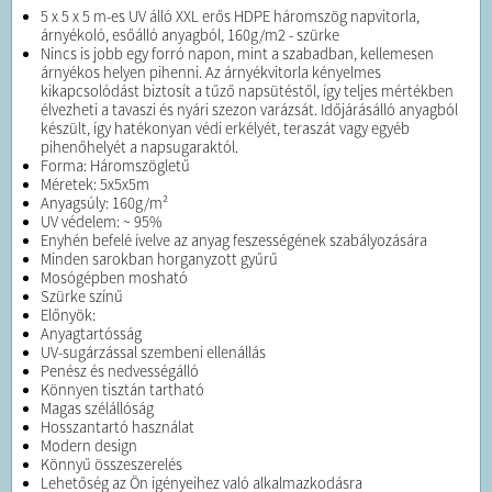
5 x 5 x 5 m-es UV álló XXL erős HDPE háromszög napvitorla,
árnyékoló, esőálló anyagból, 160g/m2 - szürke
Nincs is jobb egy forró napon, mint a szabadban, kellemesen
árnyékos helyen pihenni. Az árnyékvitorla kényelmes
kikapcsolódást biztosít a tűző napsütéstől, így teljes mértékben
élvezheti a tavaszi és nyári szezon varázsát. Időjárásálló anyagból
készült, így hatékonyan védi erkélyét, teraszát vagy egyéb
pihenőhelyét a napsugaraktól.
Forma: Háromszögletű
Méretek: 5x5x5m
Anyagsúly: 160g/m²
UV védelem: ~ 95%
Enyhén befelé ívelve az anyag feszességének szabályozására
Minden sarokban horganyzott gyűrű
Mosógépben mosható
Szürke színű
Előnyök:
Anyagtartósság
UV-sugárzással szembeni ellenállás
Penész és nedvességálló
Könnyen tisztán tartható
Magas szélállóság
Hosszantartó használat
Modern design
Könnyű összeszerelés
Lehetőség az Ön igényeihez való alkalmazkodásra