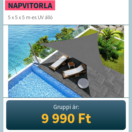
NAPVITORLA
5 x 5 x 5 m-es UV álló
Gruppi ár:
9 990
Ft