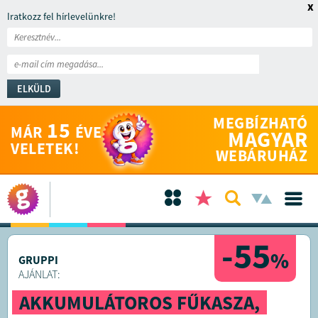
x
Iratkozz fel hírlevelünkre!
ELKÜLD
MEGBÍZHATÓ
15
MÁR
ÉVE
MAGYAR
VELETEK!
WEBÁRUHÁZ
-55
%
GRUPPI
AJÁNLAT:
AKKUMULÁTOROS FŰKASZA,