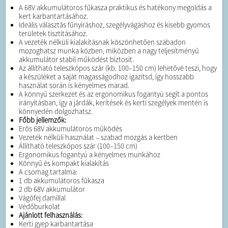
A 68V akkumulátoros fűkasza praktikus és hatékony megoldás a
kert karbantartásához.
Ideális választás fűnyíráshoz, szegélyvágáshoz és kisebb gyomos
területek tisztításához.
A vezeték nélküli kialakításnak köszönhetően szabadon
mozoghatsz munka közben, miközben a nagy teljesítményű
akkumulátor stabil működést biztosít.
Az állítható teleszkópos szár (kb. 100–150 cm) lehetővé teszi, hogy
a készüléket a saját magasságodhoz igazítsd, így hosszabb
használat során is kényelmes marad.
A könnyű szerkezet és az ergonomikus fogantyú segít a pontos
irányításban, így a járdák, kerítések és kerti szegélyek mentén is
könnyedén dolgozhatsz.
Főbb jellemzők:
Erős 68V akkumulátoros működés
Vezeték nélküli használat – szabad mozgás a kertben
Állítható teleszkópos szár (100–150 cm)
Ergonomikus fogantyú a kényelmes munkához
Könnyű és kompakt kialakítás
A csomag tartalma:
1 db akkumulátoros fűkasza
2 db 68V akkumulátor
Vágófej damillal
Védőburkolat
Ajánlott felhasználás:
Kerti gyep karbantartása