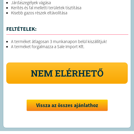
Járdaszegélyek vágása
Kerítés és fal melletti területek tisztítása
Kisebb gazos részek eltávolítása
FELTÉTELEK:
A terméket átlagosan 3 munkanapon belül kiszállítjuk!
A terméket forgalmazza a Sale Import Kft.
NEM ELÉRHETŐ
Vissza az összes ajánlathoz