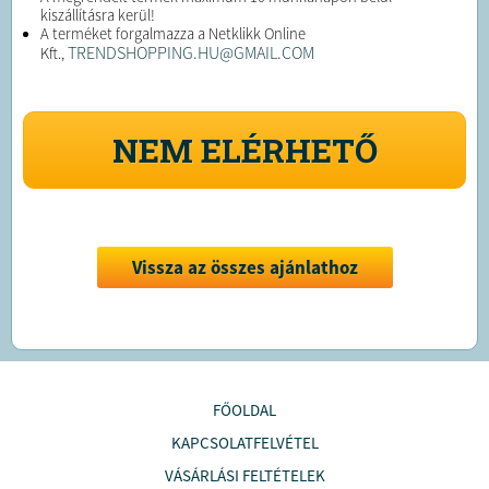
kiszállításra kerül!
A terméket forgalmazza a Netklikk Online
TRENDSHOPPING.HU@GMAIL.COM
Kft.,
NEM ELÉRHETŐ
Vissza az összes ajánlathoz
FŐOLDAL
KAPCSOLATFELVÉTEL
VÁSÁRLÁSI FELTÉTELEK