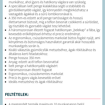
munkához, ahol gyors és hatékony vágásra van szükség.
A speciálisan ívelt penge kialakítása segíti a stabilabb és
gördülékenyebb vágást, így könnyedén megbirkózhatsz a
vastagabb ágakkal és a sűrű lombkoronával is.
A 350 mm-es edzett acél penge tartósságot és hosszú
élettartamot biztosít, míg a teflon bevonat csökkenti a súrlódást,
így tisztább és gyorsabb vágást tesz lehetővé.
A háromszorosan élezett fogazat hatékonyan „belekap” a fába, így
kevesebb erőkifejtéssel érhetsz el precíz eredményt.
Az ergonomikus, csúszásmentes markolat biztos fogást nyújt, ami
kényelmes és biztonságos használatot garantál akár hosszabb
munkavégzés során is.
Kiváló választás gyümölcsfák metszéséhez, ágak ritkításához és
általános kerti feladatokhoz.
Penge hossza: 350 mm
Anyag: edzett acél teflon bevonattal
Ívelt penge a hatékonyabb vágásért
Háromszorosan élezett fogazat
Ergonomikus, csúszásmentes markolat
Precíz és gyors vágás kevesebb erővel
Ideális metszéshez és ágak ritkításához
FELTÉTELEK:
A megrendelt termék maximum 10 munkanapon belül