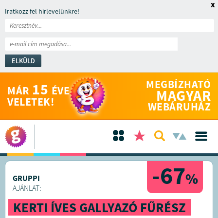
x
Iratkozz fel hírlevelünkre!
ELKÜLD
MEGBÍZHATÓ
15
MÁR
ÉVE
MAGYAR
VELETEK!
WEBÁRUHÁZ
-67
%
GRUPPI
AJÁNLAT:
KERTI ÍVES GALLYAZÓ FŰRÉSZ